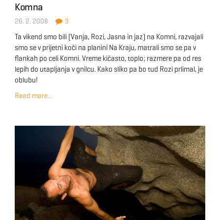
Komna
g
26. 2. 2008
3
Ta vikend smo bili (Vanja, Rozi, Jasna in jaz) na Komni, razvajali
smo se v prijetni koči na planini Na Kraju, matrali smo se pa v
a
flankah po celi Komni. Vreme kičasto, toplo; razmere pa od res
lepih do utapljanja v gnilcu. Kako sliko pa bo tud Rozi prlimal, je
oblubu!
t
Read more...
i
o
n