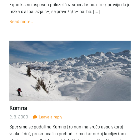
Zgonik sem uspešno prilezel čez smer Joshua Tree, pravijo da je
težka c al pa lažja c+, se pravi 7c/c+ naj bo. […]
Read more...
Komna
2. 3. 2009
Leave a reply
Spet smo se podali na Komno (to nam na srečo uspe skoraj
vsako leto), presmučali in prehodili smo kar nekaj kucljev tam