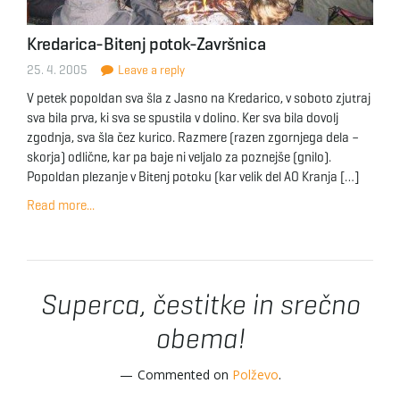
Kredarica-Bitenj potok-Završnica
25. 4. 2005
Leave a reply
V petek popoldan sva šla z Jasno na Kredarico, v soboto zjutraj
sva bila prva, ki sva se spustila v dolino. Ker sva bila dovolj
zgodnja, sva šla čez kurico. Razmere (razen zgornjega dela –
skorja) odlične, kar pa baje ni veljalo za poznejše (gnilo).
Popoldan plezanje v Bitenj potoku (kar velik del AO Kranja […]
Read more...
Superca, čestitke in srečno
obema!
Commented on
Polževo
.