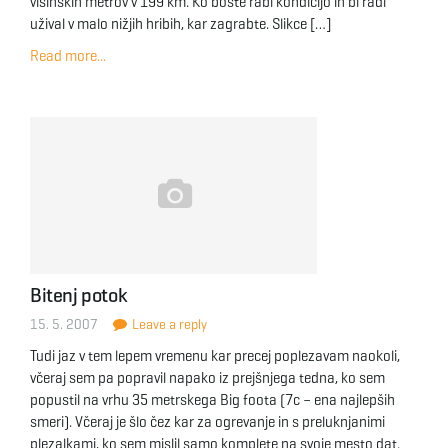
višinskih metrov v 199 km. Ko boste rabl kondicijo in bi radi
užival v malo nižjih hribih, kar zagrabte. Slikce […]
Read more...
Bitenj potok
15. 5. 2007
Leave a reply
Tudi jaz v tem lepem vremenu kar precej poplezavam naokoli,
včeraj sem pa popravil napako iz prejšnjega tedna, ko sem
popustil na vrhu 35 metrskega Big foota (7c – ena najlepših
smeri). Včeraj je šlo čez kar za ogrevanje in s preluknjanimi
plezalkami, ko sem mislil samo komplete na svoje mesto dat.