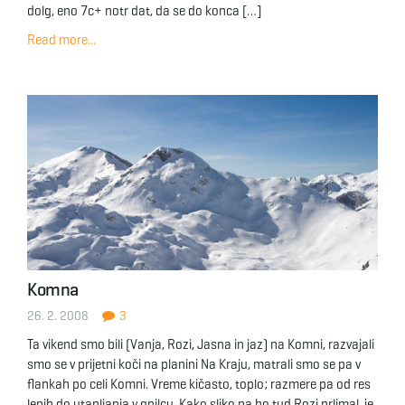
dolg, eno 7c+ notr dat, da se do konca […]
Read more...
Komna
26. 2. 2008
3
Ta vikend smo bili (Vanja, Rozi, Jasna in jaz) na Komni, razvajali
smo se v prijetni koči na planini Na Kraju, matrali smo se pa v
flankah po celi Komni. Vreme kičasto, toplo; razmere pa od res
lepih do utapljanja v gnilcu. Kako sliko pa bo tud Rozi prlimal, je