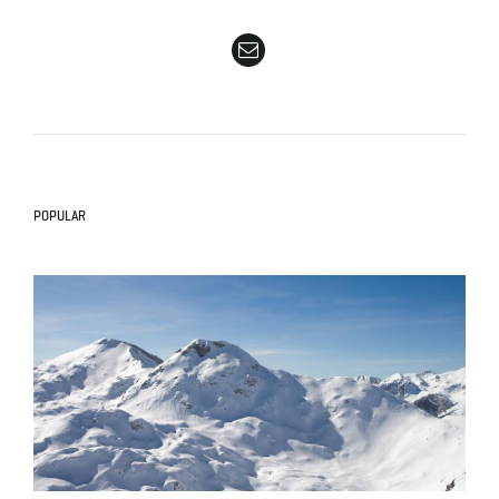
e
n
POPULAR
a
v
i