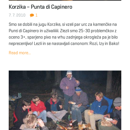
Korzika – Punta di Capinero
7. 7. 2010
1
Smo se dobili na jugu Korzike, si vzeli par urc za kamenčke na
Punti di Capinero in uživaliiiii. Zlezli smo 25-30 problemčkov z
oceno 3+, sparjeno pivo na vrhu zadnjega okrogleža pa je bilo
neprecenljivo! Lezli in se nastavljali canonom: Rozi, Izy in Bako!
Read more...