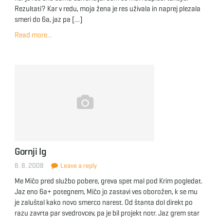
Rezultati? Kar v redu, moja žena je res uživala in naprej plezala
smeri do 6a, jaz pa […]
Read more...
Gornji Ig
8. 8. 2008
Leave a reply
Me Mičo pred službo pobere, greva spet mal pod Krim pogledat.
Jaz eno 6a+ potegnem, Mičo jo zastavi ves oborožen, k se mu
je zaluštal kako novo smerco narest. Od štanta dol direkt po
razu zavrta par svedrovcev, pa je bil projekt notr. Jaz grem star