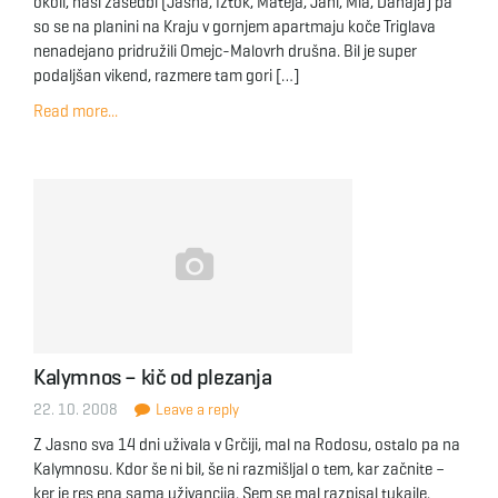
okoli, naši zasedbi (Jasna, Iztok, Mateja, Jani, Mia, Danaja) pa
so se na planini na Kraju v gornjem apartmaju koče Triglava
nenadejano pridružili Omejc-Malovrh drušna. Bil je super
podaljšan vikend, razmere tam gori […]
Read more...
Kalymnos – kič od plezanja
22. 10. 2008
Leave a reply
Z Jasno sva 14 dni uživala v Grčiji, mal na Rodosu, ostalo pa na
Kalymnosu. Kdor še ni bil, še ni razmišljal o tem, kar začnite –
ker je res ena sama uživancija. Sem se mal razpisal tukajle.