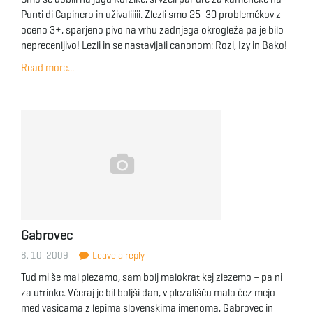
Punti di Capinero in uživaliiiii. Zlezli smo 25-30 problemčkov z
oceno 3+, sparjeno pivo na vrhu zadnjega okrogleža pa je bilo
neprecenljivo! Lezli in se nastavljali canonom: Rozi, Izy in Bako!
Read more...
Gabrovec
8. 10. 2009
Leave a reply
Tud mi še mal plezamo, sam bolj malokrat kej zlezemo – pa ni
za utrinke. Včeraj je bil boljši dan, v plezališču malo čez mejo
med vasicama z lepima slovenskima imenoma, Gabrovec in