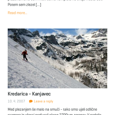
Potem sem zlezel […]
Read more...
Kredarica – Kanjavec
10. 4. 2007
Leave a reply
Med plezanjem še malo na smuči – tako smo ujeli odlične
razmere in včeraj prefurali okrog 2700v.m. terenov. V nedeljo