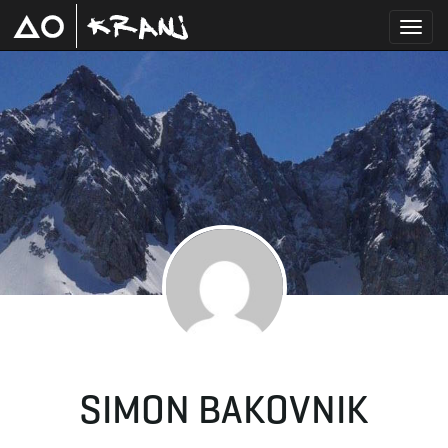
T
o
g
g
SIMON BAKOVNIK
l