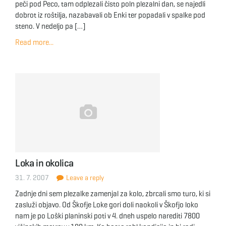
peči pod Peco, tam odplezali čisto poln plezalni dan, se najedli
dobrot iz roštilja, nazabavali ob Enki ter popadali v spalke pod
steno. V nedeljo pa […]
Read more...
Loka in okolica
31. 7. 2007
Leave a reply
Zadnje dni sem plezalke zamenjal za kolo, zbrcali smo turo, ki si
zasluži objavo. Od Škofje Loke gori doli naokoli v Škofjo loko
nam je po Loški planinski poti v 4. dneh uspelo narediti 7800