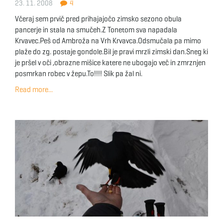
23. 11. 2008
4
g
Včeraj sem prvič pred prihajajočo zimsko sezono obula
pancerje in stala na smučeh.Z Tonetom sva napadala
Krvavec.Peš od Ambroža na Vrh Krvavca.Odsmučala pa mimo
a
plaže do zg. postaje gondole.Bil je pravi mrzli zimski dan.Sneg ki
je pršel v oči ,obrazne mišice katere ne ubogajo več in zmrznjen
posmrkan robec v žepu.To!!!! Slik pa žal ni.
Read more...
t
i
o
n