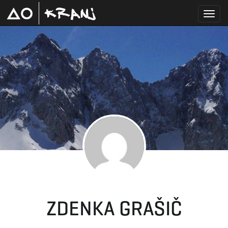
T
o
g
g
ZDENKA GRAŠIČ
l