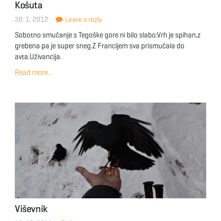
Košuta
30. 1. 2012
Leave a reply
Sobotno smučanje s Tegoške gore ni bilo slabo.Vrh je spihan,z
grebena pa je super sneg.Z Francijem sva prismučala do
avta.Uživancija.
Read more...
Viševnik