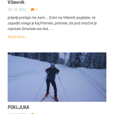
Viševnik
18. 12. 2011
1
prijatlji prašajo me ,kam…. Grem na Viševnik pogledat, če
zapadlo snega je kaj.Premalo, premalo ,da pod smučmi je
ropotalo.Smučala sva dva……
Read more...
POKLJUKA