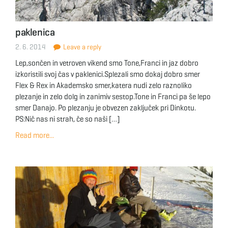
paklenica
2. 6. 2014
Leave a reply
Lep,sončen in vetroven vikend smo Tone,Franci in jaz dobro
izkoristili svoj čas v paklenici.Splezali smo dokaj dobro smer
Flex & Rex in Akademsko smer,katera nudi zelo raznoliko
plezanje in zelo dolg in zanimiv sestop.Tone in Franci pa še lepo
smer Danajo. Po plezanju je obvezen zaključek pri Dinkotu.
PS:Nič nas ni strah, če so naši […]
Read more...