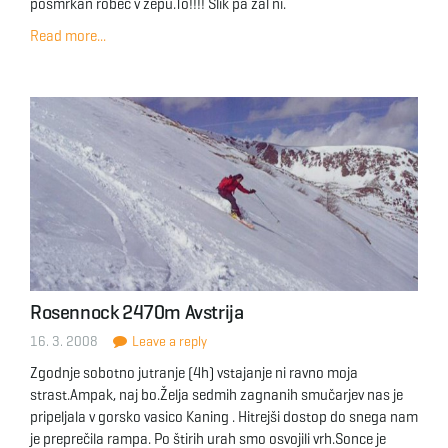
posmrkan robec v žepu.To!!!! Slik pa žal ni.
Read more...
Rosennock 2470m Avstrija
16. 3. 2008
Leave a reply
Zgodnje sobotno jutranje (4h) vstajanje ni ravno moja
strast.Ampak, naj bo.Želja sedmih zagnanih smučarjev nas je
pripeljala v gorsko vasico Kaning . Hitrejši dostop do snega nam
je preprečila rampa. Po štirih urah smo osvojili vrh.Sonce je