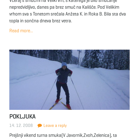
Včeraj s smučmi na Veliki vrh, s katerega je bilo smučanje
nepredvidljivo, danes pa brez smuč na Kališče. Pod Velikim
vrhom sva s Tonetom srečala Anžeta K. in Roka B. Bila sta dva
topla in sončna dneva brez vetra.
Read more...
POKLJUKA
14. 12. 2008
Leave a reply
Prejšnji vikend turna smuka(V Javornik,Zvoh,Zelenica), ta