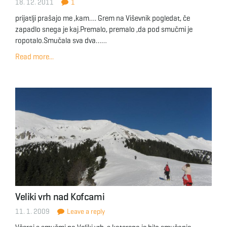
18. 12. 2011
1
prijatlji prašajo me ,kam…. Grem na Viševnik pogledat, če
zapadlo snega je kaj.Premalo, premalo ,da pod smučmi je
ropotalo.Smučala sva dva……
Read more...
Veliki vrh nad Kofcami
11. 1. 2009
Leave a reply