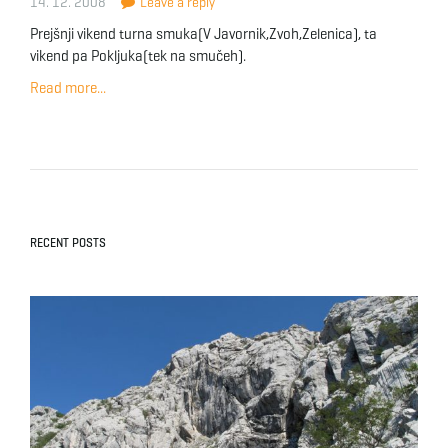
14. 12. 2008
Leave a reply
Prejšnji vikend turna smuka(V Javornik,Zvoh,Zelenica), ta
vikend pa Pokljuka(tek na smučeh).
Read more...
RECENT POSTS