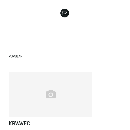
e
n
POPULAR
a
v
i
KRVAVEC