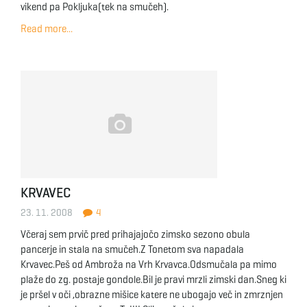
vikend pa Pokljuka(tek na smučeh).
Read more...
KRVAVEC
23. 11. 2008
4
Včeraj sem prvič pred prihajajočo zimsko sezono obula
pancerje in stala na smučeh.Z Tonetom sva napadala
Krvavec.Peš od Ambroža na Vrh Krvavca.Odsmučala pa mimo
plaže do zg. postaje gondole.Bil je pravi mrzli zimski dan.Sneg ki
je pršel v oči ,obrazne mišice katere ne ubogajo več in zmrznjen