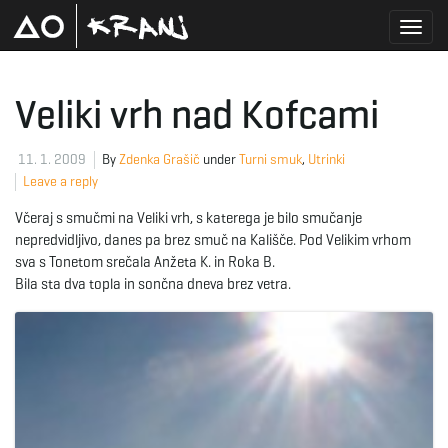
T
Veliki vrh nad Kofcami
o
11. 1. 2009
By
Zdenka Grašič
under
Turni smuk
,
Utrinki
Leave a reply
Včeraj s smučmi na Veliki vrh, s katerega je bilo smučanje
g
nepredvidljivo, danes pa brez smuč na Kališče. Pod Velikim vrhom
sva s Tonetom srečala Anžeta K. in Roka B.
Bila sta dva topla in sončna dneva brez vetra.
g
l