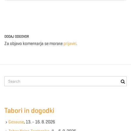
DODAJ ODGOVOR
Za objavo komentarja se morate
prijaviti
.
S
e
a
r
c
Tabori in dogodki
h
k
Gesause
, 13. - 16. 8. 2026
e
y