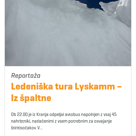
Ledeniška tura Lyskamm –
Iz špaltne
Ob 22.00 je iz Kranja odpeljal avtobus napolnjen z vsaj 45
nahrbtniki, natlačenimi z vsem potrebnim za osvajanje
štiritisočakov. V…