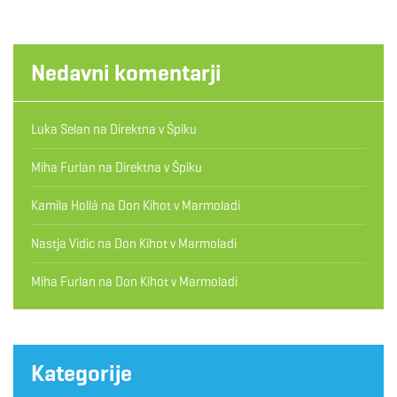
Nedavni komentarji
Luka Selan
na
Direktna v Špiku
Miha Furlan
na
Direktna v Špiku
Kamila Hollá
na
Don Kihot v Marmoladi
Nastja Vidic
na
Don Kihot v Marmoladi
Miha Furlan
na
Don Kihot v Marmoladi
Kategorije