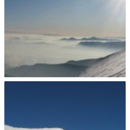
g
a
t
i
o
n