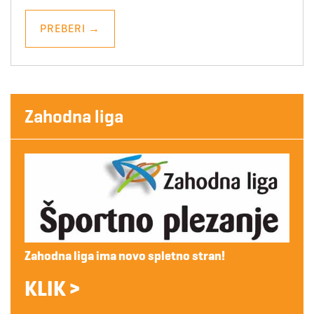
PREBERI
→
Zahodna liga
Zahodna liga ima novo spletno stran!
KLIK >