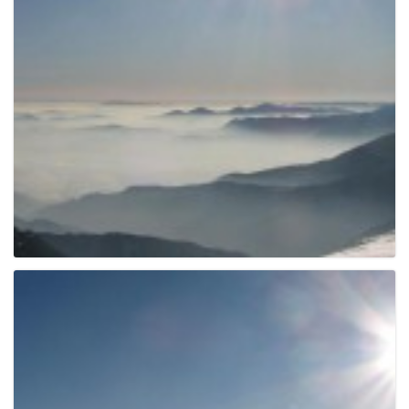
e
n
a
v
i