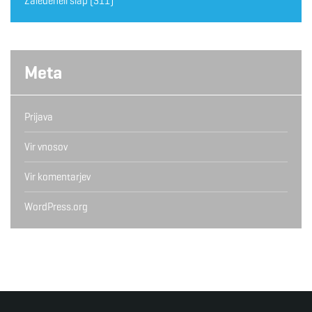
Zaledeneli slap
(311)
Meta
Prijava
Vir vnosov
Vir komentarjev
WordPress.org