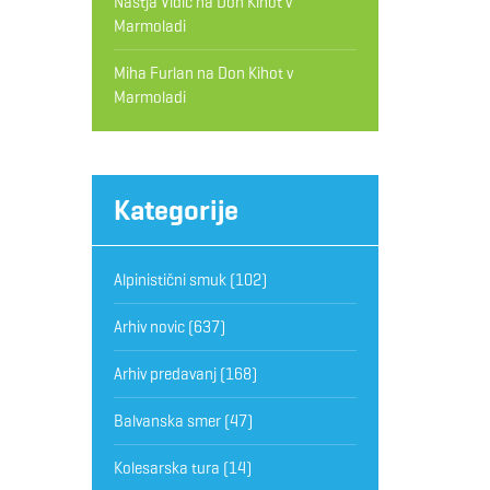
Nastja Vidic
na
Don Kihot v
Marmoladi
Miha Furlan
na
Don Kihot v
Marmoladi
Kategorije
Alpinistični smuk
(102)
Arhiv novic
(637)
Arhiv predavanj
(168)
Balvanska smer
(47)
Kolesarska tura
(14)