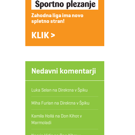
Zahodna liga ima novo
spletno stran!
KLIK >
Nedavni komentarji
Luka Selan
na
Direktna v Špiku
Miha Furlan
na
Direktna v Špiku
Kamila Hollá
na
Don Kihot v
Marmoladi