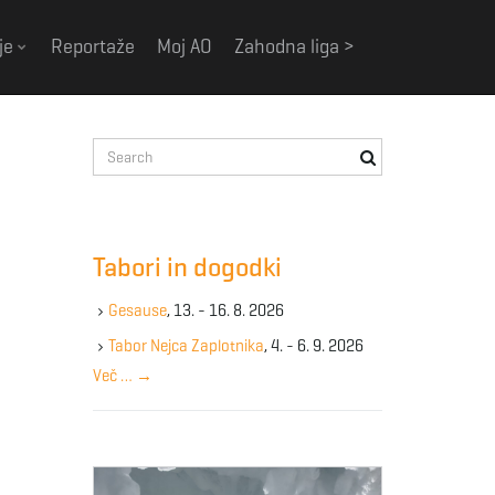
je
Reportaže
Moj AO
Zahodna liga >
S
e
a
r
c
Tabori in dogodki
h
k
Gesause
, 13. - 16. 8. 2026
e
y
Tabor Nejca Zaplotnika
, 4. - 6. 9. 2026
w
Več …
→
o
r
d