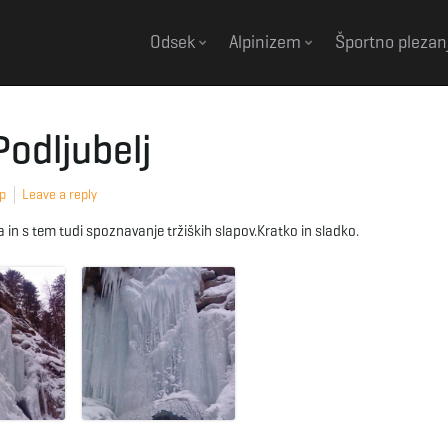
Odsek
Alpinizem
Športno plezan
Podljubelj
ap
Leave a reply
 in s tem tudi spoznavanje tržiških slapov.Kratko in sladko.