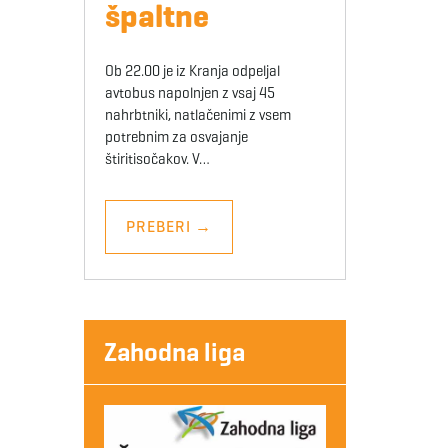
špaltne
Ob 22.00 je iz Kranja odpeljal
avtobus napolnjen z vsaj 45
nahrbtniki, natlačenimi z vsem
potrebnim za osvajanje
štiritisočakov. V…
PREBERI
→
Zahodna liga