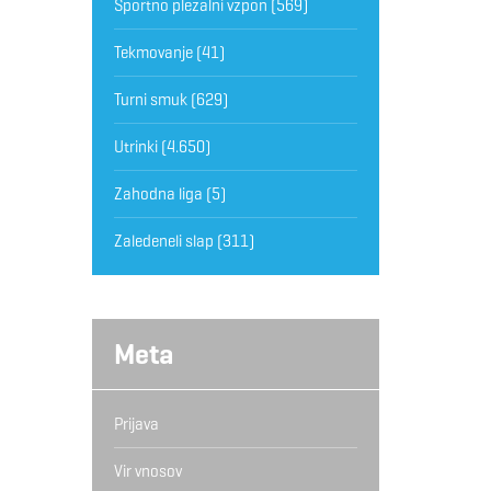
Športno plezalni vzpon
(569)
Tekmovanje
(41)
Turni smuk
(629)
Utrinki
(4.650)
Zahodna liga
(5)
Zaledeneli slap
(311)
Meta
Prijava
Vir vnosov