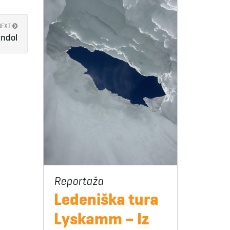
NEXT
endol
Ledeniška tura
Lyskamm – Iz