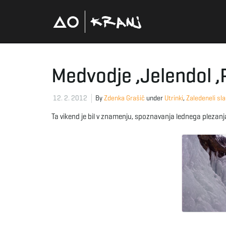
Medvodje ,Jelendol ,
12. 2. 2012
By
Zdenka Grašič
under
Utrinki
,
Zaledeneli sl
Ta vikend je bil v znamenju, spoznavanja lednega plezanja