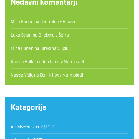
Nedavni komentarji
Miha Furlan
na
Centralna v Rjavini
Luka Selan
na
Direktna v Špiku
Miha Furlan
na
Direktna v Špiku
Kamila Hollá
na
Don Kihot v Marmoladi
Nastja Vidic
na
Don Kihot v Marmoladi
Kategorije
Alpinistični smuk
(102)