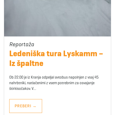
Ledeniška tura Lyskamm –
Iz špaltne
Ob 22.00 je iz Kranja odpeljal avtobus napolnjen z vsaj 45
nahrbtniki, natlačenimi z vsem potrebnim za osvajanje
štiritisočakov. V…
PREBERI
→