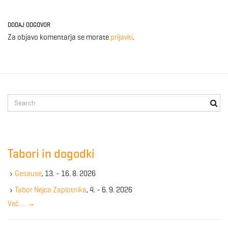
DODAJ ODGOVOR
Za objavo komentarja se morate
prijaviti
.
S
e
a
r
c
Tabori in dogodki
h
k
Gesause
, 13. - 16. 8. 2026
e
y
Tabor Nejca Zaplotnika
, 4. - 6. 9. 2026
w
Več …
→
o
r