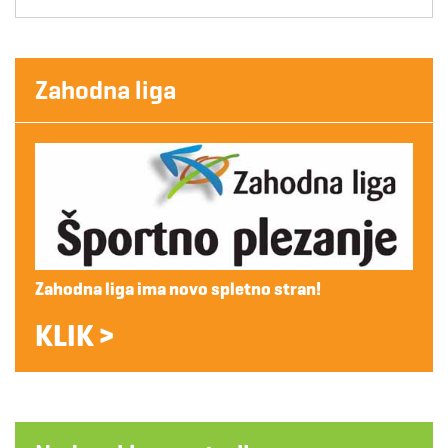
Zahodna liga
Zahodna liga ima novo spletno stran!
KLIK >