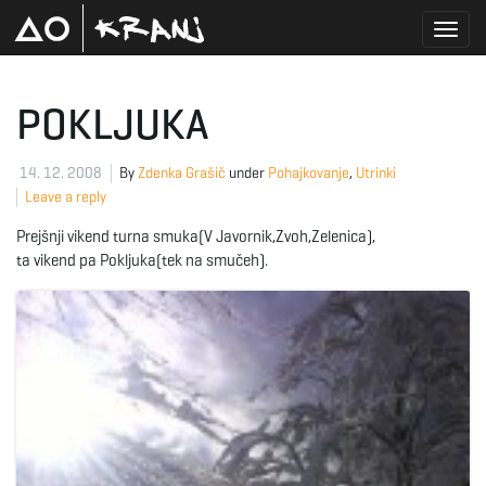
T
POKLJUKA
o
14. 12. 2008
By
Zdenka Grašič
under
Pohajkovanje
,
Utrinki
Leave a reply
Prejšnji vikend turna smuka(V Javornik,Zvoh,Zelenica),
g
ta vikend pa Pokljuka(tek na smučeh).
g
l