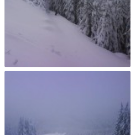
g
a
t
i
o
n