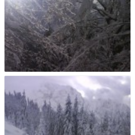
e
n
a
v
i