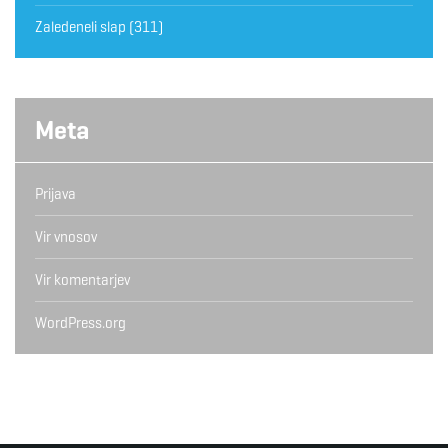
Zaledeneli slap
(311)
Meta
Prijava
Vir vnosov
Vir komentarjev
WordPress.org