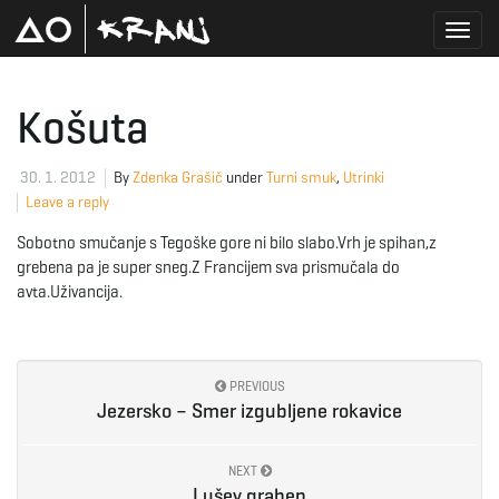
T
Košuta
o
30. 1. 2012
By
Zdenka Grašič
under
Turni smuk
,
Utrinki
Leave a reply
Sobotno smučanje s Tegoške gore ni bilo slabo.Vrh je spihan,z
g
grebena pa je super sneg.Z Francijem sva prismučala do
avta.Uživancija.
g
PREVIOUS
Jezersko – Smer izgubljene rokavice
l
NEXT
Lušev graben