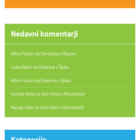
Nedavni komentarji
Miha Furlan
na
Centralna v Rjavini
Luka Selan
na
Direktna v Špiku
Miha Furlan
na
Direktna v Špiku
Kamila Hollá
na
Don Kihot v Marmoladi
Nastja Vidic
na
Don Kihot v Marmoladi
Kategorije