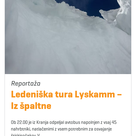
Ledeniška tura Lyskamm –
Iz špaltne
Ob 22.00 je iz Kranja odpeljal avtobus napolnjen z vsaj 45
nahrbtniki, natlačenimi z vsem potrebnim za osvajanje
štiritisočakov. V…