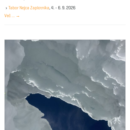
e
g
y
Tabor Nejca Zaplotnika
, 4. - 6. 9. 2026
w
Več …
→
o
r
a
d
t
i
o
n