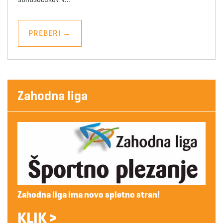
PREBERI
→
Zahodna liga
Zahodna liga ima novo spletno stran!
KLIK >