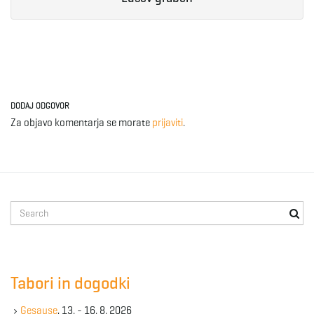
e
n
DODAJ ODGOVOR
Za objavo komentarja se morate
prijaviti
.
a
v
S
e
a
r
i
c
Tabori in dogodki
h
k
Gesause
, 13. - 16. 8. 2026