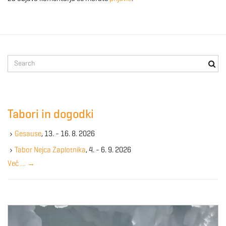
S
e
a
r
c
Tabori in dogodki
h
k
Gesause
, 13. - 16. 8. 2026
e
y
Tabor Nejca Zaplotnika
, 4. - 6. 9. 2026
w
Več …
→
o
r
d