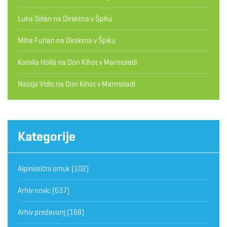
Luka Selan
na
Direktna v Špiku
Miha Furlan
na
Direktna v Špiku
Kamila Hollá
na
Don Kihot v Marmoladi
Nastja Vidic
na
Don Kihot v Marmoladi
Kategorije
Alpinistični smuk
(102)
Arhiv novic
(637)
Arhiv predavanj
(168)