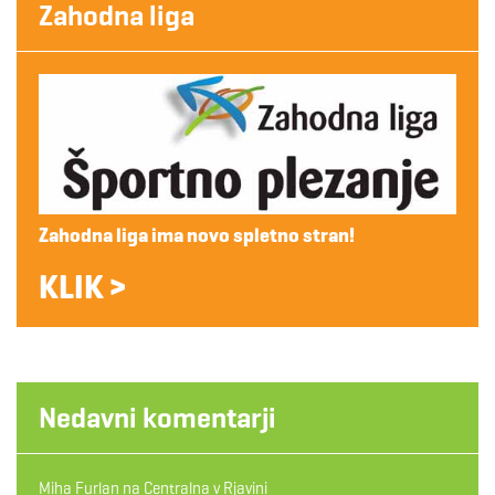
Zahodna liga
Zahodna liga ima novo spletno stran!
KLIK >
Nedavni komentarji
Miha Furlan
na
Centralna v Rjavini