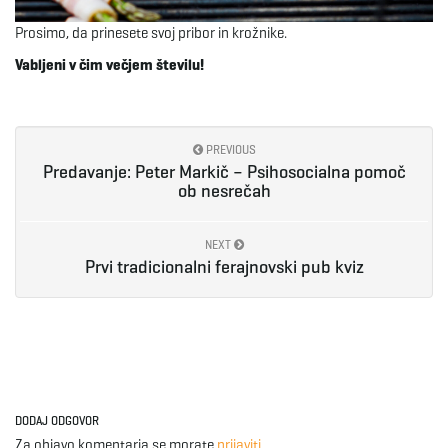
g
Prosimo, da prinesete svoj pribor in krožnike.
Vabljeni v čim večjem številu!
a
PREVIOUS
Predavanje: Peter Markič – Psihosocialna pomoč
t
ob nesrečah
NEXT
Prvi tradicionalni ferajnovski pub kviz
i
o
DODAJ ODGOVOR
n
Za objavo komentarja se morate
prijaviti
.