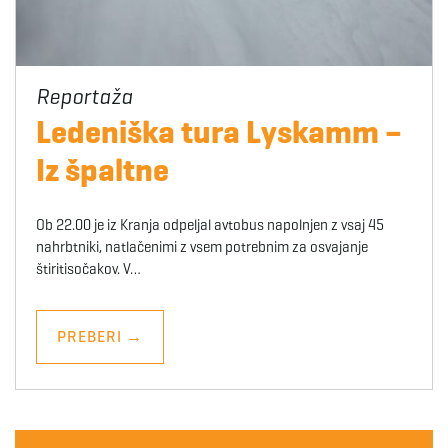
Ledeniška tura Lyskamm –
Iz špaltne
Ob 22.00 je iz Kranja odpeljal avtobus napolnjen z vsaj 45
nahrbtniki, natlačenimi z vsem potrebnim za osvajanje
štiritisočakov. V…
PREBERI
→