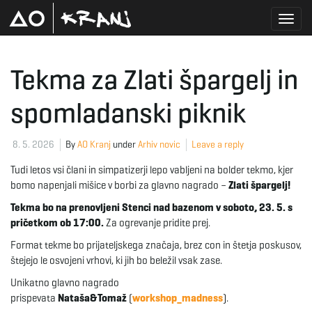
T
Tekma za Zlati špargelj in
spomladanski piknik
o
8. 5. 2026
By
AO Kranj
under
Arhiv novic
Leave a reply
g
Tudi letos vsi člani in simpatizerji lepo vabljeni na bolder tekmo, kjer
bomo napenjali mišice v borbi za glavno nagrado –
Zlati špargelj!
Tekma bo na prenovljeni Stenci nad bazenom v soboto, 23. 5. s
g
pričetkom ob 17:00.
Za ogrevanje pridite prej.
Format tekme bo prijateljskega značaja, brez con in štetja poskusov,
štejejo le osvojeni vrhovi, ki jih bo beležil vsak zase.
l
Unikatno glavno nagrado
prispevata
Nataša&Tomaž
(
workshop_madness
).