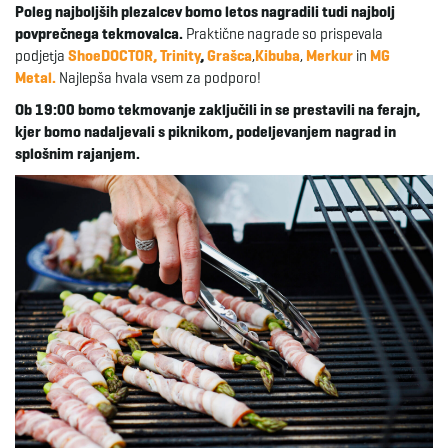
Poleg najboljših plezalcev bomo letos nagradili tudi najbolj
povprečnega tekmovalca.
Praktične nagrade so prispevala
e
podjetja
ShoeDOCTOR,
Trinity
,
Grašca
,
Kibuba
,
Merkur
in
MG
Metal.
Najlepša hvala vsem za podporo!
Ob 19:00 bomo tekmovanje zaključili in se prestavili na ferajn,
n
kjer bomo nadaljevali s piknikom, podeljevanjem nagrad in
splošnim rajanjem.
a
v
i