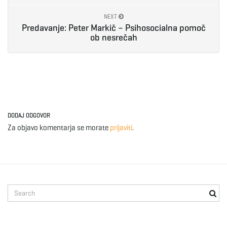
NEXT
e
Predavanje: Peter Markič – Psihosocialna pomoč
ob nesrečah
n
a
DODAJ ODGOVOR
Za objavo komentarja se morate
prijaviti
.
v
S
i
e
a
r