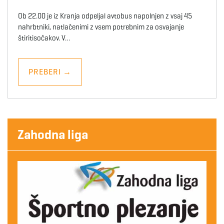
Ob 22.00 je iz Kranja odpeljal avtobus napolnjen z vsaj 45
nahrbtniki, natlačenimi z vsem potrebnim za osvajanje
štiritisočakov. V…
PREBERI
→
Zahodna liga