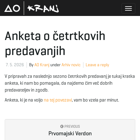
T
Anketa o četrtkovih
predavanjih
o
7. 5. 2026
By
AO Kranj
under
Arhiv novic
Leave a reply
g
V pripravah za naslednjo sezono četrtkovih predavanj je tukaj kratka
anketa, ki nam bo pomagala, da najdemo čim več dobrih
predavateljev in zgodb.
g
Anketa, ki je na voljo
na tej povezavi
, vam bo vzela par minut.
l
PREVIOUS
Prvomajski Verdon