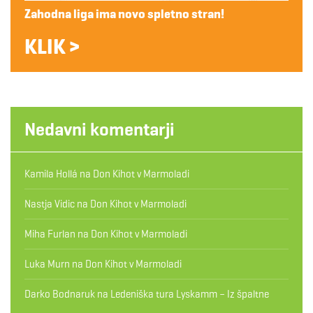
Zahodna liga ima novo spletno stran!
KLIK >
Nedavni komentarji
Kamila Hollá
na
Don Kihot v Marmoladi
Nastja Vidic
na
Don Kihot v Marmoladi
Miha Furlan
na
Don Kihot v Marmoladi
Luka Murn
na
Don Kihot v Marmoladi
Darko Bodnaruk
na
Ledeniška tura Lyskamm – Iz špaltne