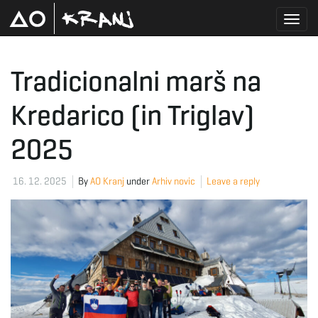
T
Tradicionalni marš na
Kredarico (in Triglav)
o
2025
g
16. 12. 2025
By
AO Kranj
under
Arhiv novic
Leave a reply
g
l