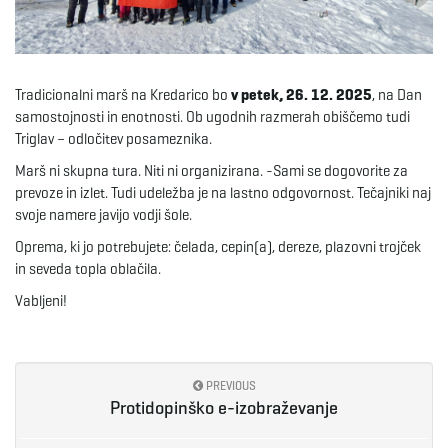
e
Tradicionalni marš na Kredarico bo
v petek, 26. 12. 2025
, na Dan
samostojnosti in enotnosti. Ob ugodnih razmerah obiščemo tudi
n
Triglav – odločitev posameznika.
Marš ni skupna tura. Niti ni organizirana. -Sami se dogovorite za
prevoze in izlet. Tudi udeležba je na lastno odgovornost. Tečajniki naj
a
svoje namere javijo vodji šole.
Oprema, ki jo potrebujete: čelada, cepin(a), dereze, plazovni trojček
in seveda topla oblačila.
v
Vabljeni!
i
PREVIOUS
Protidopinško e-izobraževanje