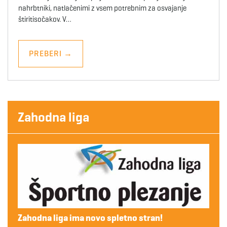
nahrbtniki, natlačenimi z vsem potrebnim za osvajanje
štiritisočakov. V…
PREBERI
→
Zahodna liga
Zahodna liga ima novo spletno stran!