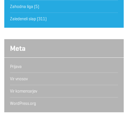
Zahodna liga
(5)
Zaledeneli slap
(311)
Meta
Prijava
Vir vnosov
Vir komentarjev
WordPress.org