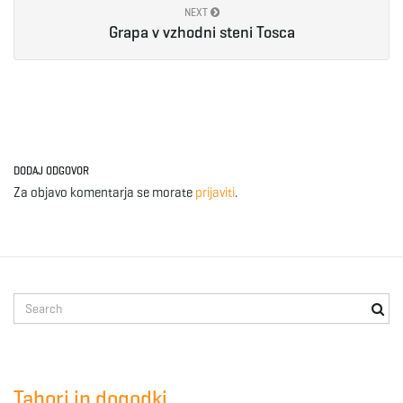
g
NEXT
Grapa v vzhodni steni Tosca
a
t
DODAJ ODGOVOR
Za objavo komentarja se morate
prijaviti
.
i
S
o
e
a
r
c
Tabori in dogodki
n
h