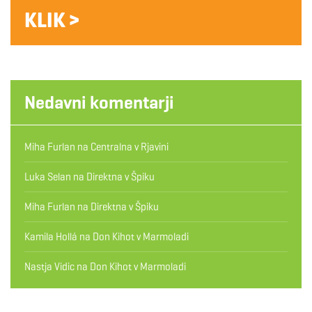
KLIK >
Nedavni komentarji
Miha Furlan
na
Centralna v Rjavini
Luka Selan
na
Direktna v Špiku
Miha Furlan
na
Direktna v Špiku
Kamila Hollá
na
Don Kihot v Marmoladi
Nastja Vidic
na
Don Kihot v Marmoladi