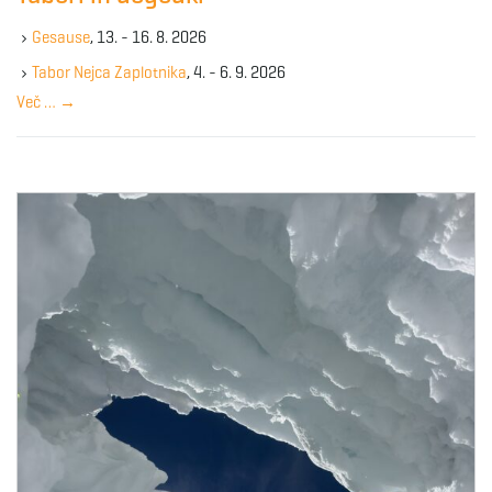
k
Gesause
, 13. - 16. 8. 2026
e
y
Tabor Nejca Zaplotnika
, 4. - 6. 9. 2026
w
Več …
→
o
r
d