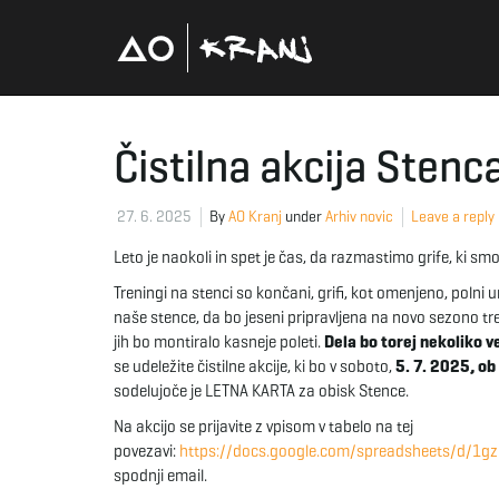
Čistilna akcija Sten
27. 6. 2025
By
AO Kranj
under
Arhiv novic
Leave a reply
Leto je naokoli in spet je čas, da razmastimo grife, ki smo 
Treningi na stenci so končani, grifi, kot omenjeno, polni 
naše stence, da bo jeseni pripravljena na novo sezono tr
jih bo montiralo kasneje poleti.
Dela bo torej nekoliko v
se udeležite čistilne akcije, ki bo v soboto,
5. 7. 2025, ob
sodelujoče je LETNA KARTA za obisk Stence.
Na akcijo se prijavite z vpisom v tabelo na tej
povezavi:
https://docs.google.com/spreadsheets/d/
spodnji email.