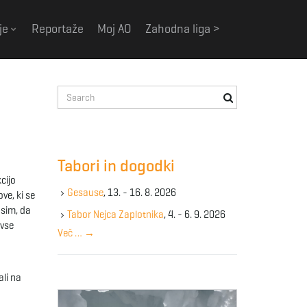
je
Reportaže
Moj AO
Zahodna liga >
S
e
a
r
c
Tabori in dogodki
h
cijo
k
Gesause
, 13. - 16. 8. 2026
ve, ki se
e
osim, da
y
Tabor Nejca Zaplotnika
, 4. - 6. 9. 2026
 vse
w
Več …
→
o
r
d
ali na