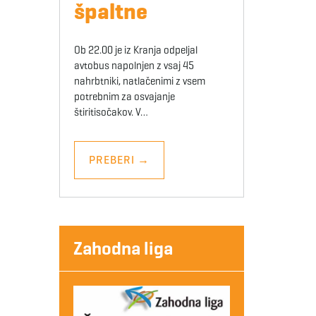
špaltne
Ob 22.00 je iz Kranja odpeljal
avtobus napolnjen z vsaj 45
nahrbtniki, natlačenimi z vsem
potrebnim za osvajanje
štiritisočakov. V…
PREBERI
→
Zahodna liga