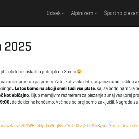
Odsek
Alpinizem
Športno plezan
ca 2025
jih celo leto stiskali in pohojali na Stenci
umazanije, prostori pa prašni. Zato, kot vsako leto, organiziramo čistilno ak
eningov.
Letos bomo na akciji sneli tudi vse plate
, saj se bodo naročile no
eč kot običajno
. Kljub mamljivim razmeram za plezanje zunaj vas torej pr
 9:00,
do dokler ne končamo. Več nas bo prej bomo zaključili. Nagrada za
1gzocJw3Jdvkj3t4WEzhUpQxWuqHmZYgUdXvq5Tk2Lk8/edit?usp=drivesdk