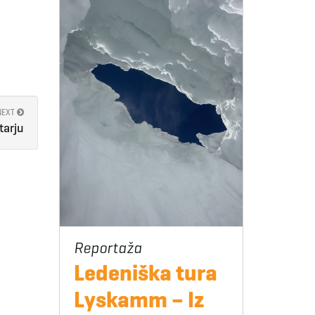
NEXT
tarju
Ledeniška tura
Lyskamm – Iz