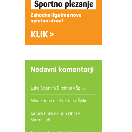
Zahodna liga ima novo
spletno stran!
KLIK >
Nedavni komentarji
Luka Selan
na
Direktna v Špiku
Miha Furlan
na
Direktna v Špiku
Kamila Hollá
na
Don Kihot v
Marmoladi