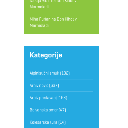
Nastja Vidic
na
Don Kihot v
Marmoladi
Miha Furlan
na
Don Kihot v
Marmoladi
Kategorije
Alpinistični smuk
(102)
Arhiv novic
(637)
Arhiv predavanj
(168)
Balvanska smer
(47)
Kolesarska tura
(14)