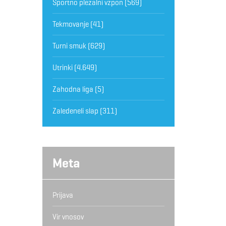
Športno plezalni vzpon
(569)
Tekmovanje
(41)
Turni smuk
(629)
Utrinki
(4.649)
Zahodna liga
(5)
Zaledeneli slap
(311)
Meta
Prijava
Vir vnosov