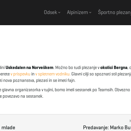
Odsek
Alpinizem
Športno plezan
ini
Uskedalen na Norveškem
. Možno bo tudi plezanje v
okolici Bergna
, 
eberete
v prispevku
in
v spletnem vodniku.
Glavni cilji so spoznati stil plezanj
i nova poznanstva, plezati in se imeti fajn.
e glavna organizatorka v tujini, bomo imeli sestanek po Teamsih. Obvezno
e povezavo na sestanek.
a mlade
Predavanje: Marko Bu