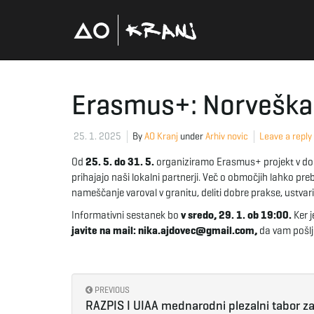
Erasmus+: Norveška
25. 1. 2025
By
AO Kranj
under
Arhiv novic
Leave a reply
Od
25. 5. do 31. 5.
organiziramo Erasmus+ projekt v dol
prihajajo naši lokalni partnerji. Več o območjih lahko pr
nameščanje varoval v granitu, deliti dobre prakse, ustvarit
Informativni sestanek bo
v sredo, 29. 1. ob 19:00.
Ker j
javite na mail: nika.ajdovec@gmail.com,
da vam pošlj
PREVIOUS
RAZPIS I UIAA mednarodni plezalni tabor z