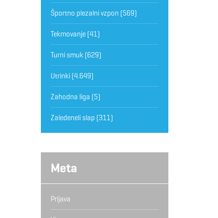
Športno plezalni vzpon
(569)
Tekmovanje
(41)
Turni smuk
(629)
Utrinki
(4.649)
Zahodna liga
(5)
Zaledeneli slap
(311)
Meta
Prijava