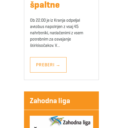
špaltne
Ob 22.00 je iz Kranja odpeljal
avtobus napolnjen z vsaj 45
nahrbtniki, natlačenimi z vsem
potrebnim za osvajanje
štiritisočakov. V…
PREBERI
→
Zahodna liga