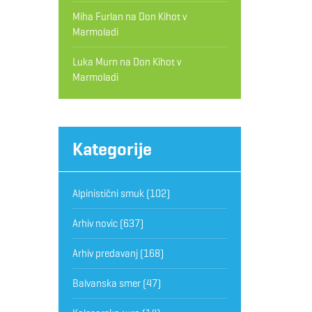
Miha Furlan
na
Don Kihot v
Marmoladi
Luka Murn
na
Don Kihot v
Marmoladi
Kategorije
Alpinistični smuk
(102)
Arhiv novic
(637)
Arhiv predavanj
(168)
Balvanska smer
(47)