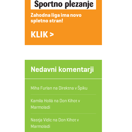
Zahodna liga ima novo
spletno stran!
KLIK >
Nedavni komentarji
Miha Furlan
na
Direktna v Špiku
Kamila Hollá
na
Don Kihot v
Marmoladi
Nastja Vidic
na
Don Kihot v
Marmoladi