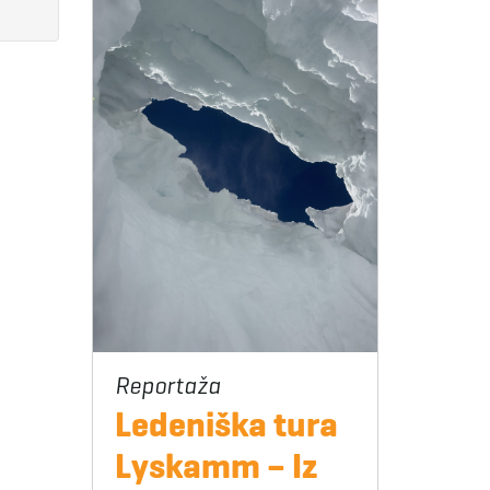
Ledeniška tura
Lyskamm – Iz