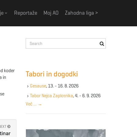
je
Reportaže
Moj AO
Zahodna liga >
S
e
a
r
c
od koder
Tabori in dogodki
h
a in
k
Gesause
, 13. - 16. 8. 2026
e
 se
y
Tabor Nejca Zaplotnika
, 4. - 6. 9. 2026
w
Več …
→
o
r
d
NEXT
tinar