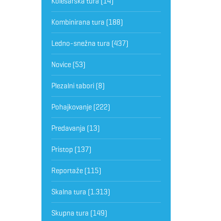
Kolesarska tura
(14)
Kombinirana tura
(188)
Ledno-snežna tura
(437)
Novice
(53)
Plezalni tabori
(8)
Pohajkovanje
(222)
Predavanja
(13)
Pristop
(137)
Reportaže
(115)
Skalna tura
(1.313)
Skupna tura
(149)