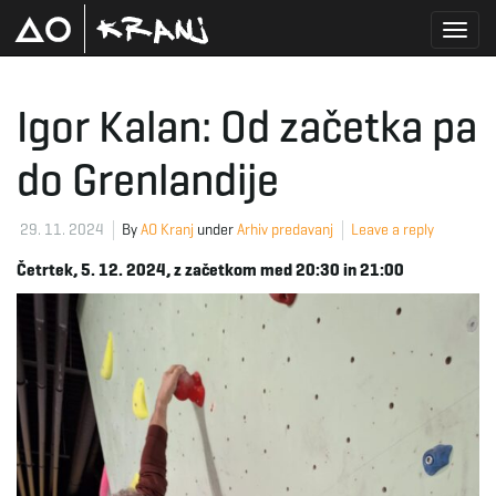
T
Igor Kalan: Od začetka pa
do Grenlandije
o
29. 11. 2024
By
AO Kranj
under
Arhiv predavanj
Leave a reply
g
Četrtek, 5. 12. 2024, z začetkom med 20:30 in 21:00
g
l