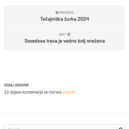
g
PREVIOUS
Tečajniška žurka 2024
a
NEXT
Sosedova trava je vedno bolj snežena
t
i
DODAJ ODGOVOR
Za objavo komentarja se morate
prijaviti
.
o
n
S