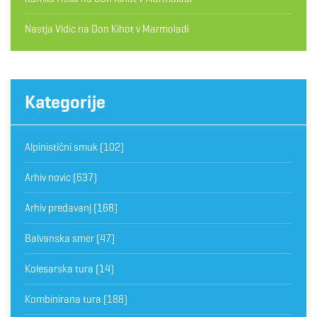
Nastja Vidic
na
Don Kihot v Marmoladi
Kategorije
Alpinistični smuk
(102)
Arhiv novic
(637)
Arhiv predavanj
(168)
Balvanska smer
(47)
Kolesarska tura
(14)
Kombinirana tura
(188)