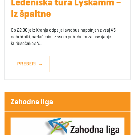
Ledeniška tura Lyskamm –
Iz špaltne
Ob 22.00 je iz Kranja odpeljal avtobus napolnjen z vsaj 45
nahrbtniki, natlačenimi z vsem potrebnim za osvajanje
štiritisočakov. V…
PREBERI
→
Zahodna liga