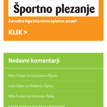
Zahodna liga ima novo spletno stran!
KLIK >
Nedavni komentarji
Miha Furlan
na
Centralna v Rjavini
Luka Selan
na
Direktna v Špiku
Miha Furlan
na
Direktna v Špiku
Kamila Hollá
na
Don Kihot v Marmoladi