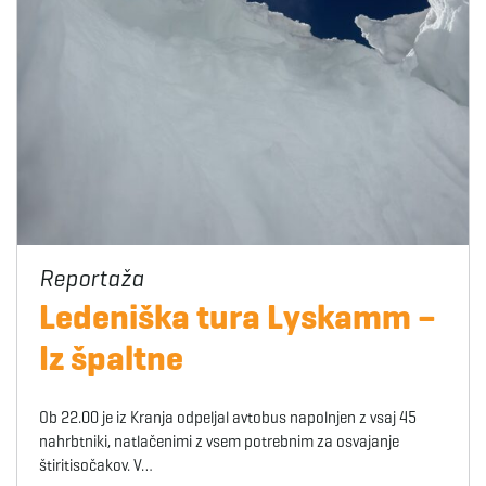
Ledeniška tura Lyskamm –
Iz špaltne
Ob 22.00 je iz Kranja odpeljal avtobus napolnjen z vsaj 45
nahrbtniki, natlačenimi z vsem potrebnim za osvajanje
štiritisočakov. V…