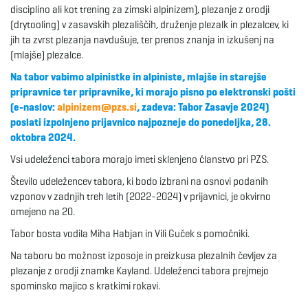
disciplino ali kot trening za zimski alpinizem), plezanje z orodji
(drytooling) v zasavskih plezališčih, druženje plezalk in plezalcev, ki
e
jih ta zvrst plezanja navdušuje, ter prenos znanja in izkušenj na
(mlajše) plezalce.
Na tabor vabimo alpinistke in alpiniste, mlajše in starejše
n
pripravnice ter pripravnike, ki morajo pisno po elektronski pošti
(e-naslov:
alpinizem@pzs.si
, zadeva: Tabor Zasavje 2024)
poslati izpolnjeno prijavnico najpozneje do ponedeljka, 28.
oktobra 2024.
a
Vsi udeleženci tabora morajo imeti sklenjeno članstvo pri PZS.
Število udeležencev tabora, ki bodo izbrani na osnovi podanih
vzponov v zadnjih treh letih (2022-2024) v prijavnici, je okvirno
v
omejeno na 20.
Tabor bosta vodila Miha Habjan in Vili Guček s pomočniki.
Na taboru bo možnost izposoje in preizkusa plezalnih čevljev za
i
plezanje z orodji znamke Kayland. Udeleženci tabora prejmejo
spominsko majico s kratkimi rokavi.