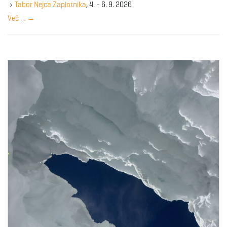
y
Tabor Nejca Zaplotnika
, 4. - 6. 9. 2026
w
Več …
→
o
r
d