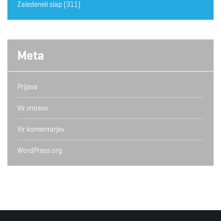
Zaledeneli slap
(311)
Meta
Prijava
Vir vnosov
Vir komentarjev
WordPress.org