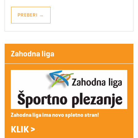
PREBERI
→
Zahodna liga
Zahodna liga ima novo spletno stran!
KLIK >