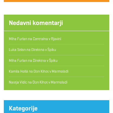
Nedavni komentarji
Miha Furlan
na
Centralna v Rjavini
Luka Selan
na
Direktna v Špiku
Miha Furlan
na
Direktna v Špiku
Kamila Hollá
na
Don Kihot v Marmoladi
Nastja Vidic
na
Don Kihot v Marmoladi
Kategorije