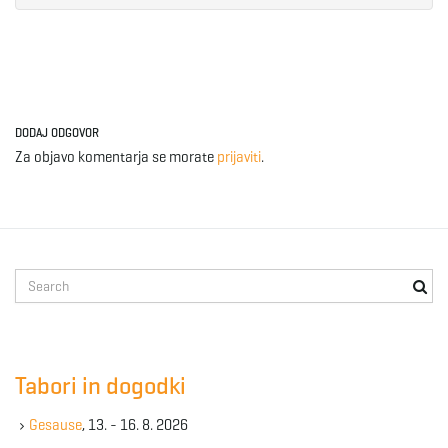
DODAJ ODGOVOR
Za objavo komentarja se morate
prijaviti
.
S
e
a
r
c
Tabori in dogodki
h
k
Gesause
, 13. - 16. 8. 2026
e