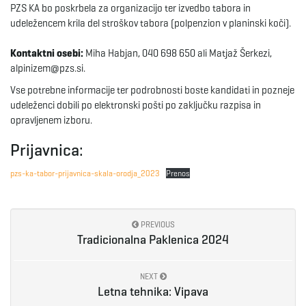
PZS KA bo poskrbela za organizacijo ter izvedbo tabora in
g
udeležencem krila del stroškov tabora (polpenzion v planinski koči).
Kontaktni osebi:
Miha Habjan, 040 698 650 ali Matjaž Šerkezi,
alpinizem@pzs.si.
a
Vse potrebne informacije ter podrobnosti boste kandidati in pozneje
udeleženci dobili po elektronski pošti po zaključku razpisa in
opravljenem izboru.
t
Prijavnica:
pzs-ka-tabor-prijavnica-skala-orodja_2023
Prenos
i
PREVIOUS
Tradicionalna Paklenica 2024
o
NEXT
Letna tehnika: Vipava
n