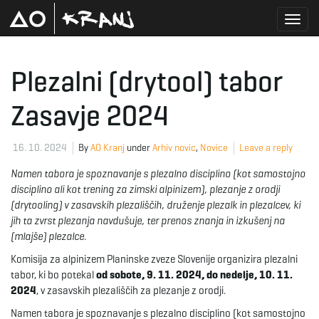
T
Plezalni (drytool) tabor
Zasavje 2024
o
16. 10. 2024
By
AO Kranj
under
Arhiv novic
,
Novice
Leave a reply
g
Namen tabora je spoznavanje s plezalno disciplino (kot samostojno
disciplino ali kot trening za zimski alpinizem), plezanje z orodji
(drytooling) v zasavskih plezališčih, druženje plezalk in plezalcev, ki
jih ta zvrst plezanja navdušuje, ter prenos znanja in izkušenj na
g
(mlajše) plezalce.
Komisija za alpinizem Planinske zveze Slovenije organizira plezalni
tabor, ki bo potekal
od sobote, 9. 11. 2024, do nedelje, 10. 11.
l
2024
, v zasavskih plezališčih za plezanje z orodji.
Namen tabora je spoznavanje s plezalno disciplino (kot samostojno