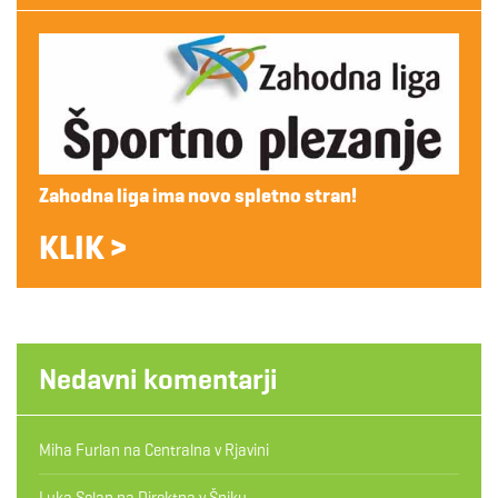
Zahodna liga ima novo spletno stran!
KLIK >
Nedavni komentarji
Miha Furlan
na
Centralna v Rjavini
Luka Selan
na
Direktna v Špiku