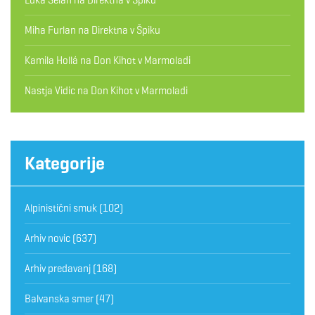
Miha Furlan
na
Direktna v Špiku
Kamila Hollá
na
Don Kihot v Marmoladi
Nastja Vidic
na
Don Kihot v Marmoladi
Kategorije
Alpinistični smuk
(102)
Arhiv novic
(637)
Arhiv predavanj
(168)
Balvanska smer
(47)