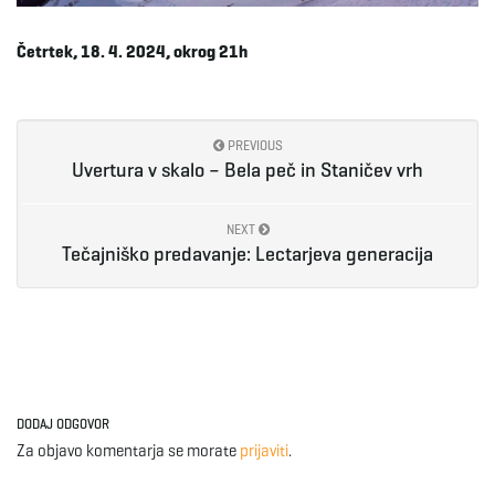
e
Četrtek, 18. 4. 2024, okrog 21h
n
PREVIOUS
Uvertura v skalo – Bela peč in Staničev vrh
a
NEXT
Tečajniško predavanje: Lectarjeva generacija
v
i
DODAJ ODGOVOR
Za objavo komentarja se morate
prijaviti
.