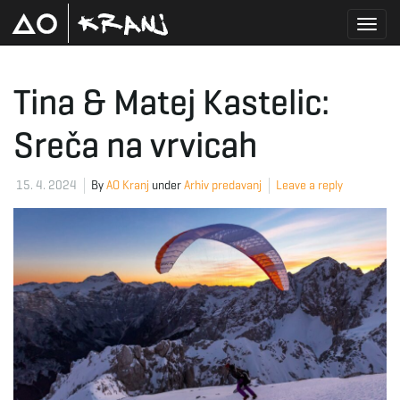
T
Tina & Matej Kastelic:
Sreča na vrvicah
o
15. 4. 2024
By
AO Kranj
under
Arhiv predavanj
Leave a reply
g
g
l