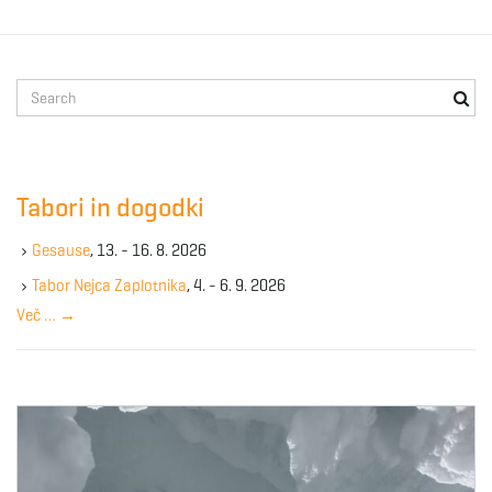
g
S
a
e
a
r
c
Tabori in dogodki
t
h
k
Gesause
, 13. - 16. 8. 2026
e
y
Tabor Nejca Zaplotnika
, 4. - 6. 9. 2026
i
w
Več …
→
o
r
d
o
n