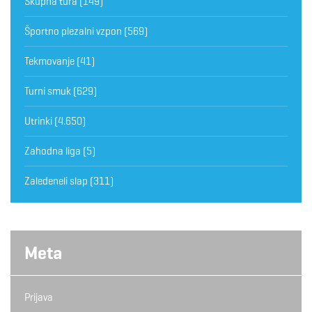
Skupna tura
(149)
Športno plezalni vzpon
(569)
Tekmovanje
(41)
Turni smuk
(629)
Utrinki
(4.650)
Zahodna liga
(5)
Zaledeneli slap
(311)
Meta
Prijava