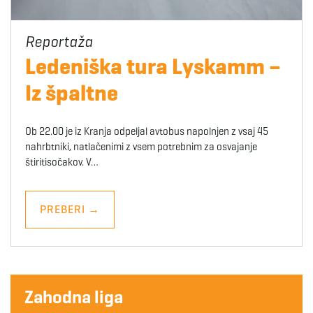
Ledeniška tura Lyskamm –
Iz špaltne
Ob 22.00 je iz Kranja odpeljal avtobus napolnjen z vsaj 45
nahrbtniki, natlačenimi z vsem potrebnim za osvajanje
štiritisočakov. V…
PREBERI
→
Zahodna liga