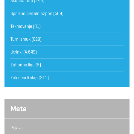
Skupna tura
(149)
Športno plezalni vzpon
(569)
Tekmovanje
(41)
Turni smuk
(629)
Utrinki
(4.649)
Zahodna liga
(5)
Zaledeneli slap
(311)
Meta
Prijava