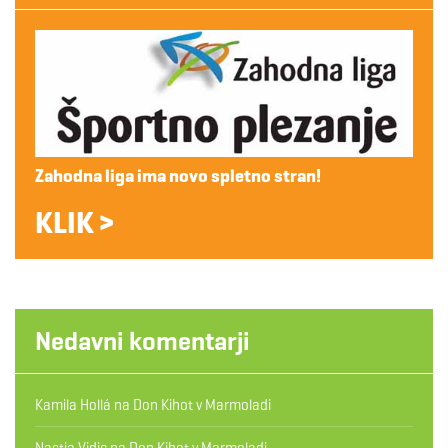
Zahodna liga ima novo spletno stran!
KLIK >
Nedavni komentarji
Kamila Hollá
na
Don Kihot v Marmoladi
Nastja Vidic
na
Don Kihot v Marmoladi