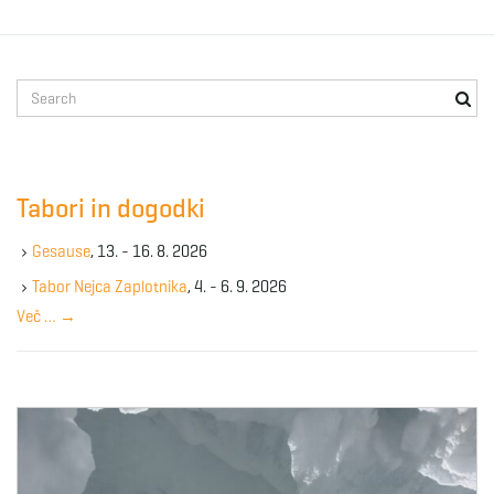
g
S
a
e
a
r
c
Tabori in dogodki
t
h
k
Gesause
, 13. - 16. 8. 2026
e
y
Tabor Nejca Zaplotnika
, 4. - 6. 9. 2026
i
w
Več …
→
o
r
d
o
n