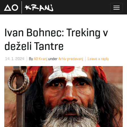
T
Ivan Bohnec: Treking v
deželi Tantre
o
14. 1. 2024
By
AO Kranj
under
Arhiv predavanj
Leave a reply
g
g
l