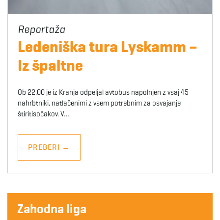
Ledeniška tura Lyskamm –
Iz špaltne
Ob 22.00 je iz Kranja odpeljal avtobus napolnjen z vsaj 45
nahrbtniki, natlačenimi z vsem potrebnim za osvajanje
štiritisočakov. V…
PREBERI
→
Zahodna liga