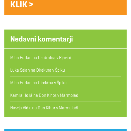
KLIK >
Nedavni komentarji
Miha Furlan
na
Centralna v Rjavini
Luka Selan
na
Direktna v Špiku
Miha Furlan
na
Direktna v Špiku
Kamila Hollá
na
Don Kihot v Marmoladi
Nastja Vidic
na
Don Kihot v Marmoladi