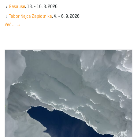
k
Gesause
, 13. - 16. 8. 2026
e
y
Tabor Nejca Zaplotnika
, 4. - 6. 9. 2026
w
Več …
→
o
r
d