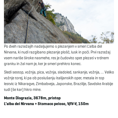
Po dveh raztežajih nadaljujemo s plezanjem v smeri L’alba del
Nirvana, ki nudi razgibano plezanje plošč, lusk in poči. Prvi raztežaj
vsem nariše široke nasmehe, res je čudovito spet plezati v trdnem
granitu in žal nam je, ker je smeri prehitro konec.
Sledi sestop, vožnja, pica, vožnja, sladoled, tankanje, vožnja, … Veliko
vožnje torej, ki pa ob poslušanju italijanskih oper, metala in top
lestvic iz Nikaragve, Zimbabveja, Japonske, Brazilije, Savdske Arabije
tudi (še kar) hitro mine.
Monte Disgrazia, 3678m, pristop
L’alba del Nirvana + Stomaco peloso, V/IV-V, 150m