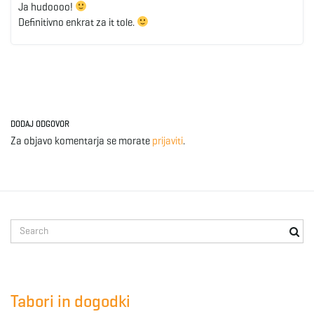
Ja hudoooo!
Definitivno enkrat za it tole.
DODAJ ODGOVOR
Za objavo komentarja se morate
prijaviti
.
S
e
a
r
c
Tabori in dogodki
h