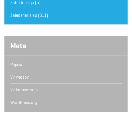
Zahodna liga
(5)
Zaledeneli slap
(311)
Meta
Prijava
Vir vnosov
Vir komentarjev
WordPress.org