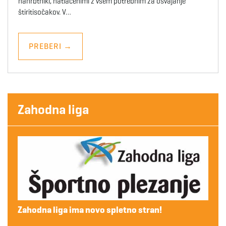
nahrbtniki, natlačenimi z vsem potrebnim za osvajanje
štiritisočakov. V…
PREBERI
→
Zahodna liga
Zahodna liga ima novo spletno stran!