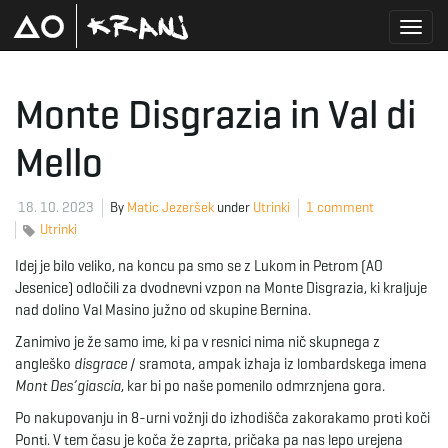
T
Monte Disgrazia in Val di
Mello
o
18. 10. 2023
By
Matic Jezeršek
under
Utrinki
1 comment
Utrinki
g
Idej je bilo veliko, na koncu pa smo se z Lukom in Petrom (AO
Jesenice) odločili za dvodnevni vzpon na Monte Disgrazia, ki kraljuje
nad dolino Val Masino južno od skupine Bernina.
g
Zanimivo je že samo ime, ki pa v resnici nima nič skupnega z
angleško
disgrace
/ sramota, ampak izhaja iz lombardskega imena
Mont Des’giascia
, kar bi po naše pomenilo odmrznjena gora.
l
Po nakupovanju in 8-urni vožnji do izhodišča zakorakamo proti koči
Ponti. V tem času je koča že zaprta, pričaka pa nas lepo urejena