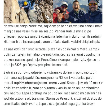
Na vrhu se dolgo zadržimo, saj vsem paše poležavati na soncu, malo
manj pa nas veseli misel na sestop. Vendar tudi ta mine in po
prijetnem poplezavanju, švicanju na ledeniku in duhomornih zadnjih
kilometrih doline nas pod avtom pričaka darilo v obliki shlajenih piv.
Za naslednji dan smo si zadali plezanje v dolini Val di Mello. Kamp v
dolini zahteva minimalno dve nočitvi in, čeprav je skoraj popolnoma
prazen, nas ne sprejmejo. Prenočimo v kampu malo nižje, kjer se ne
branijo €€€, pa čeprav prespimo le eno noč.
Zjutraj se ponovno odpeljemo v stransko dolino in ponovno tudi
obrnemo, saj je parkirišče omejeno na 40 vozil, vstopnico pa bi
morali kupiti v informacijskem centru v vasi. Seveda je vseh 40 mest v
dolini že zasedenih, zato parkiramo v vasi in se ob reki sprehodimo
cilju naproti. Lepa sprehajalna pot ob reki med mnogimi balvani nas
vodi do vstopne plošče smeri Stomaco Peloso, ki služi kot dostop do
smeri L’alba del Nirvana. Lepo plezanje položnega granita brez