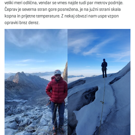
veliki meri odlična, vendar se vmes najde tudi par metrov podrtije.
g
Čeprav je severna stran gore posnežena, je na južni strani skala
kopna in prijetne temperature. Z nekaj obvozi nam uspe vzpon
opraviti brez derez.
a
t
i
o
n