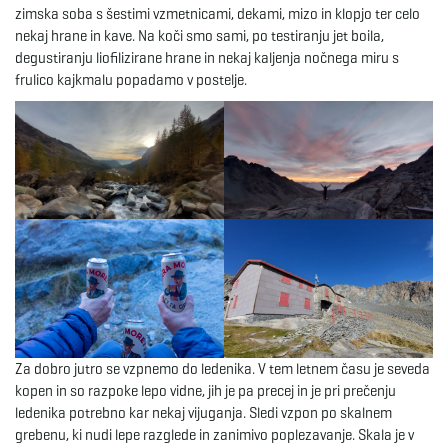
zimska soba s šestimi vzmetnicami, dekami, mizo in klopjo ter celo
nekaj hrane in kave. Na koči smo sami, po testiranju jet boila,
e
degustiranju liofilizirane hrane in nekaj kaljenja nočnega miru s
frulico kajkmalu popadamo v postelje.
n
a
v
Za dobro jutro se vzpnemo do ledenika. V tem letnem času je seveda
i
kopen in so razpoke lepo vidne, jih je pa precej in je pri prečenju
ledenika potrebno kar nekaj vijuganja. Sledi vzpon po skalnem
grebenu, ki nudi lepe razglede in zanimivo poplezavanje. Skala je v