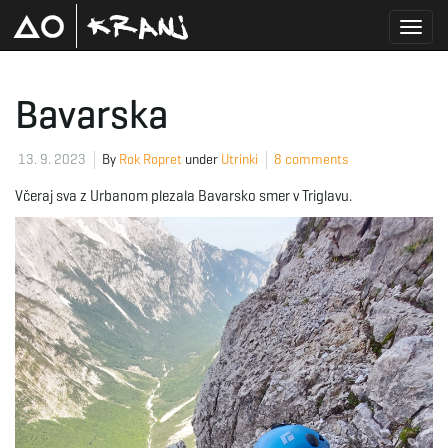
T
Bavarska
o
13. 9. 2023
By
Rok Ropret
under
Utrinki
8 comments
Včeraj sva z Urbanom plezala Bavarsko smer v Triglavu.
g
g
l