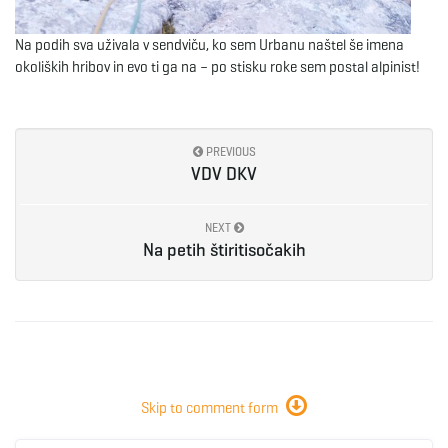
Na podih sva uživala v sendviču, ko sem Urbanu naštel še imena
okoliških hribov in evo ti ga na – po stisku roke sem postal alpinist!
PREVIOUS
VDV DKV
NEXT
Na petih štiritisočakih
Skip to comment form