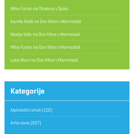
Miha Furlan
na
Direktna v Špiku
Kamila Hollá
na
Don Kihot v Marmoladi
Nastja Vidic
na
Don Kihot v Marmoladi
Miha Furlan
na
Don Kihot v Marmoladi
Luka Murn
na
Don Kihot v Marmoladi
Kategorije
Alpinistični smuk
(102)
Arhiv novic
(637)