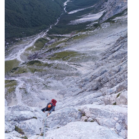
g
a
t
i
o
n