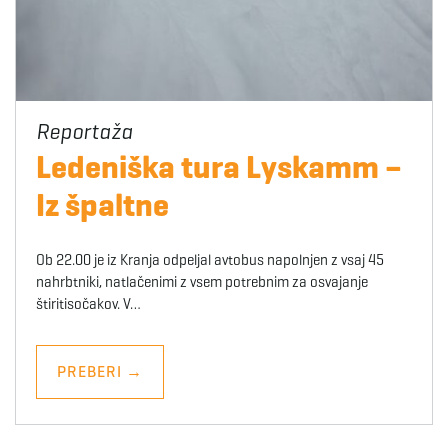
Ledeniška tura Lyskamm –
Iz špaltne
Ob 22.00 je iz Kranja odpeljal avtobus napolnjen z vsaj 45
nahrbtniki, natlačenimi z vsem potrebnim za osvajanje
štiritisočakov. V…
PREBERI
→