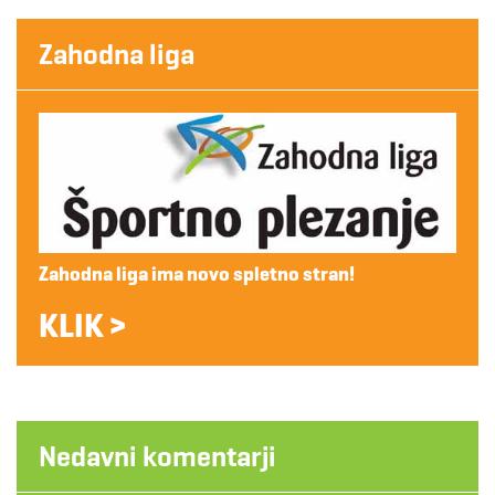
Zahodna liga
Zahodna liga ima novo spletno stran!
KLIK >
Nedavni komentarji