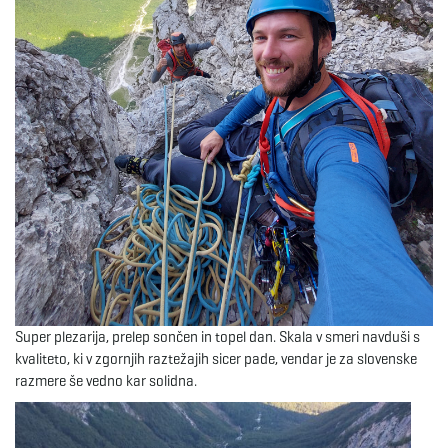
e
n
a
v
Super plezarija, prelep sončen in topel dan. Skala v smeri navduši s
kvaliteto, ki v zgornjih raztežajih sicer pade, vendar je za slovenske
i
razmere še vedno kar solidna.