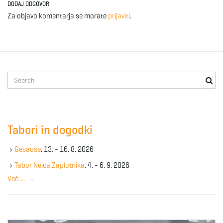
DODAJ ODGOVOR
Za objavo komentarja se morate
prijaviti
.
S
e
a
r
c
Tabori in dogodki
h
k
Gesause
, 13. - 16. 8. 2026
e
y
Tabor Nejca Zaplotnika
, 4. - 6. 9. 2026
w
Več …
→
o
r
d