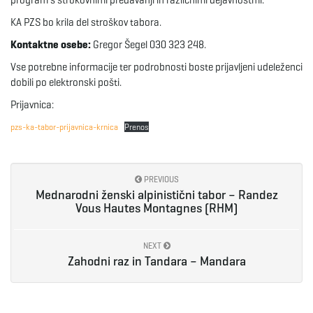
program s strokovnimi predavanji in različnimi dejavnostmi.
g
KA PZS bo krila del stroškov tabora.
Kontaktne osebe:
Gregor Šegel 030 323 248.
Vse potrebne informacije ter podrobnosti boste prijavljeni udeleženci
a
dobili po elektronski pošti.
Prijavnica:
pzs-ka-tabor-prijavnica-krnica
Prenos
t
PREVIOUS
i
Mednarodni ženski alpinistični tabor – Randez
Vous Hautes Montagnes (RHM)
NEXT
o
Zahodni raz in Tandara – Mandara
n