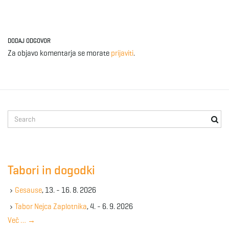
DODAJ ODGOVOR
Za objavo komentarja se morate
prijaviti
.
S
e
a
r
c
Tabori in dogodki
h
k
Gesause
, 13. - 16. 8. 2026
e
y
Tabor Nejca Zaplotnika
, 4. - 6. 9. 2026
w
Več …
→
o