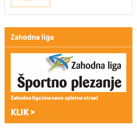
Zahodna liga
Zahodna liga ima novo spletno stran!
KLIK >