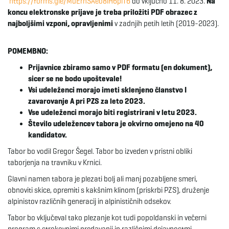
https://forms.gle/MuErhSAeo8iH6piT6
do vključno 11. 8. 2023.
Na
koncu elektronske prijave je treba priložiti PDF obrazec z
e
najboljšimi vzponi, opravljenimi
v zadnjih petih letih (2019-2023).
POMEMBNO:
n
Prijavnice zbiramo samo v PDF formatu (en dokument),
sicer se ne bodo upoštevale!
Vsi udeleženci morajo imeti sklenjeno članstvo I
zavarovanje A pri PZS za leto 2023.
a
Vse udeleženci morajo biti registrirani v letu 2023.
Število udeležencev tabora je okvirno omejeno na 40
kandidatov.
v
Tabor bo vodil Gregor Šegel. Tabor bo izveden v pristni obliki
taborjenja na travniku v Krnici.
Glavni namen tabora je plezati bolj ali manj pozabljene smeri,
obnoviti skice, opremiti s kakšnim klinom (priskrbi PZS), druženje
i
alpinistov različnih generacij in alpinističnih odsekov.
Tabor bo vključeval tako plezanje kot tudi popoldanski in večerni