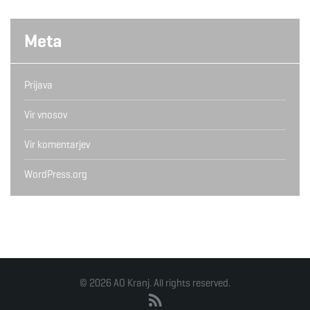
Meta
Prijava
Vir vnosov
Vir komentarjev
WordPress.org
© 2026 AO Kranj. All rights reserved.