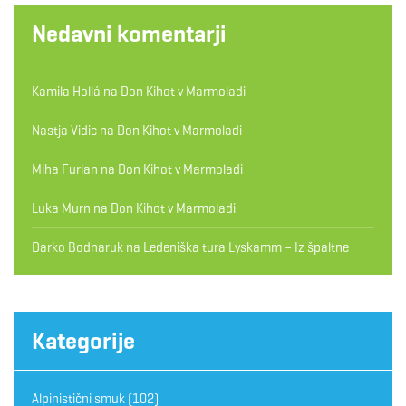
Nedavni komentarji
Kamila Hollá
na
Don Kihot v Marmoladi
Nastja Vidic
na
Don Kihot v Marmoladi
Miha Furlan
na
Don Kihot v Marmoladi
Luka Murn
na
Don Kihot v Marmoladi
Darko Bodnaruk
na
Ledeniška tura Lyskamm – Iz špaltne
Kategorije
Alpinistični smuk
(102)