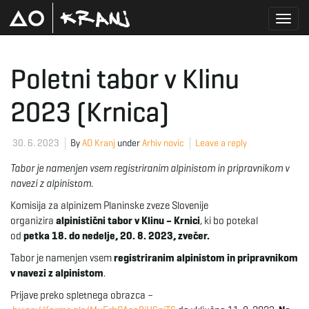
T
Poletni tabor v Klinu
2023 (Krnica)
o
30. 6. 2023
By
AO Kranj
under
Arhiv novic
Leave a reply
g
Tabor je namenjen vsem registriranim alpinistom in pripravnikom v
navezi z alpinistom.
Komisija za alpinizem Planinske zveze Slovenije
g
organizira
alpinistični tabor v Klinu – Krnici
, ki bo potekal
od
petka 18. do nedelje, 20. 8. 2023, zvečer.
Tabor je namenjen vsem
registriranim alpinistom in pripravnikom
v navezi z alpinistom
.
l
Prijave preko spletnega obrazca –