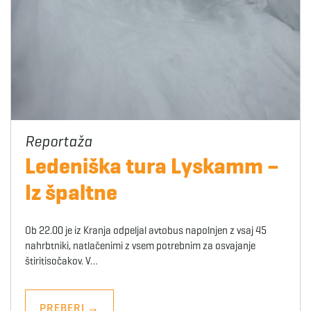
Ledeniška tura Lyskamm –
Iz špaltne
Ob 22.00 je iz Kranja odpeljal avtobus napolnjen z vsaj 45
nahrbtniki, natlačenimi z vsem potrebnim za osvajanje
štiritisočakov. V…
PREBERI
→