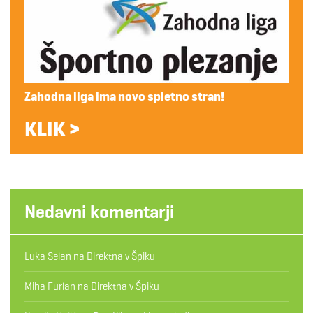
Zahodna liga ima novo spletno stran!
KLIK >
Nedavni komentarji
Luka Selan
na
Direktna v Špiku
Miha Furlan
na
Direktna v Špiku