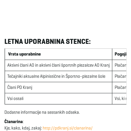
e
n
LETNA UPORABNINA STENCE:
Vrsta uporabnine
Pogoji
a
Aktivni člani AO in aktivni člani športnih plezalcev AO Kranj
Plačana č
Tečajniki aktualne Alpinistične in Športno-plezalne šole
Plačana 
v
Člani PD Kranj
Plačana č
Vsi ostali
Vsi, ki n
i
Dodatne informacije na sestankih odseka.
Članarina
:
Kje, kako, kdaj, zakaj:
http://pdkranj.si/clanarina/