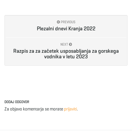
g
PREVIOUS
Plezalni dnevi Kranja 2022
a
NEXT
Razpis za za začetek usposabljanja za gorskega
t
vodnika v letu 2023
i
DODAJ ODGOVOR
o
Za objavo komentarja se morate
prijaviti
.
n