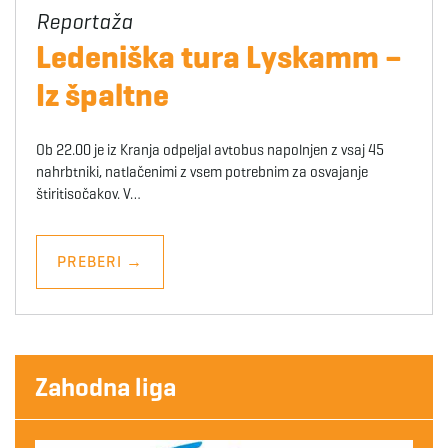
Ledeniška tura Lyskamm –
Iz špaltne
Ob 22.00 je iz Kranja odpeljal avtobus napolnjen z vsaj 45
nahrbtniki, natlačenimi z vsem potrebnim za osvajanje
štiritisočakov. V…
PREBERI
→
Zahodna liga