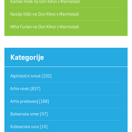
Kamila Hollá
na
Don Kihot v Marmoladi
Nastja Vidic
na
Don Kihot v Marmoladi
Miha Furlan
na
Don Kihot v Marmoladi
Kategorije
Alpinistični smuk
(102)
Arhiv novic
(637)
Arhiv predavanj
(168)
Balvanska smer
(47)
Kolesarska tura
(14)