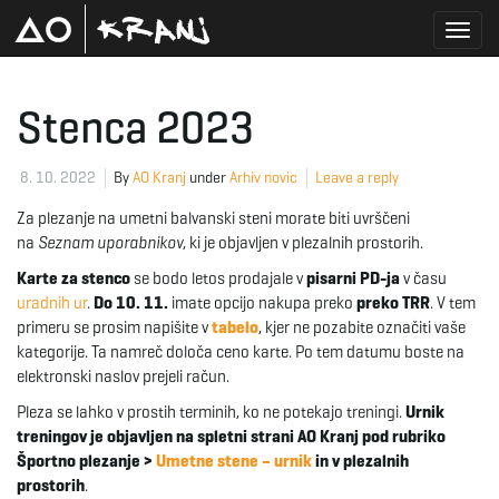
T
Stenca 2023
o
8. 10. 2022
By
AO Kranj
under
Arhiv novic
Leave a reply
Za plezanje na umetni balvanski steni morate biti uvrščeni
na
Seznam uporabnikov
, ki je objavljen v plezalnih prostorih.
g
Karte za stenco
se bodo letos prodajale v
pisarni PD-ja
v času
uradnih ur
.
Do 10. 11.
imate opcijo nakupa preko
preko TRR
. V tem
primeru se prosim napišite v
tabelo
, kjer ne pozabite označiti vaše
kategorije. Ta namreč določa ceno karte. Po tem datumu boste na
g
elektronski naslov prejeli račun.
Pleza se lahko v prostih terminih, ko ne potekajo treningi.
Urnik
treningov je objavljen na spletni strani AO Kranj pod rubriko
l
Športno plezanje >
Umetne stene – urnik
in v plezalnih
prostorih
.