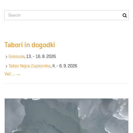
S
e
a
r
c
Tabori in dogodki
h
k
Gesause
, 13. - 16. 8. 2026
e
y
Tabor Nejca Zaplotnika
, 4. - 6. 9. 2026
w
Več …
→
o
r
d