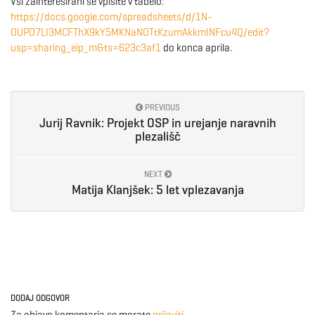
Vsi zainteresirani se vpišite v tabelo:
g
https://docs.google.com/spreadsheets/d/1N-
OUPD7LI3MCFThX9kY5MKNaNOTtKzumAkkmINFcu4Q/edit?
usp=sharing_eip_m&ts=623c3af1
do konca aprila.
a
PREVIOUS
Jurij Ravnik: Projekt OSP in urejanje naravnih
t
plezališč
NEXT
Matija Klanjšek: 5 let vplezavanja
i
o
DODAJ ODGOVOR
n