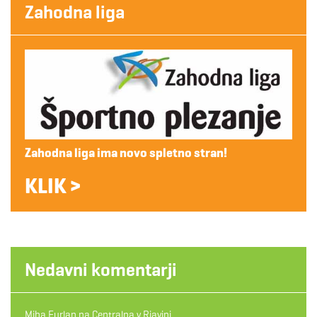
Zahodna liga
Zahodna liga ima novo spletno stran!
KLIK >
Nedavni komentarji
Miha Furlan
na
Centralna v Rjavini