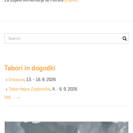
Za objavo komentarja se morate
prijaviti
.
S
e
a
r
c
Tabori in dogodki
h
k
Gesause
, 13. - 16. 8. 2026
e
y
Tabor Nejca Zaplotnika
, 4. - 6. 9. 2026
w
Več …
→
o
r
d