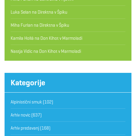
Luka Selan
na
Direktna v Špiku
Miha Furlan
na
Direktna v Špiku
Kamila Hollá
na
Don Kihot v Marmoladi
Nastja Vidic
na
Don Kihot v Marmoladi
Kategorije
Alpinistični smuk
(102)
Arhiv novic
(637)
Arhiv predavanj
(168)