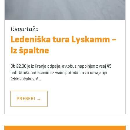
Ledeniška tura Lyskamm –
Iz špaltne
Ob 22.00 je iz Kranja odpeljal avtobus napolnjen z vsaj 45
nahrbtniki, natlačenimi z vsem potrebnim za osvajanje
štiritisočakov. V…
PREBERI
→