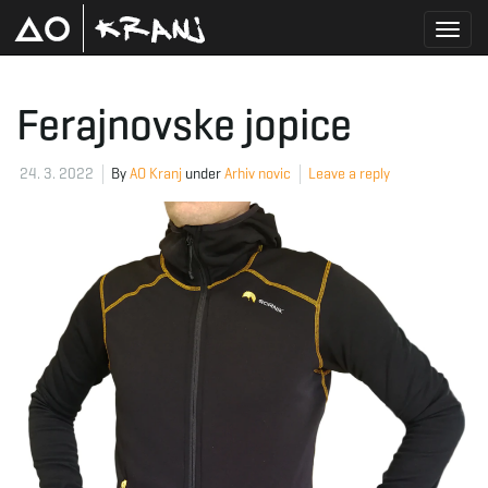
T
Ferajnovske jopice
o
24. 3. 2022
By
AO Kranj
under
Arhiv novic
Leave a reply
g
g
l