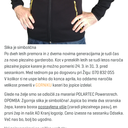
e
n
Slika je simbolična
Po dveh letih premora in z dvema novima generacijama je tudi čas
a
za novo plezalno garderobo. Kot v preteklih letih se tudi letos naroča
plezalne jopice katere je možno pomeriti 24. 3. in 31. 3. pred
sestankom. Med tednom pa po dogovoru pri Žigu: 070 832 055
V kolikor ti ne uspe lahko do konca aprila, ko oddamo naročila
v
velikost preveriš v
GORNIKU
kateri bo jopice izdelal.
Glede na želje smo se odločili za material POLARTEC Powerstrech.
OPOMBA: Zgornja slika je simbolična! Jopica bo imela dva stranska
žepa, katera bosta
postavljena višje
(zaradi plezalnega pasu), en
i
prsni žep in našit AO Kranj logotip. Ceno izveste na sestanku Odseka.
Več nas bo, bolj bo ugodno.