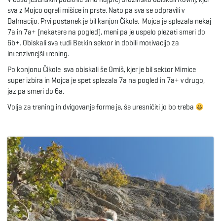
sva z Mojco ogreli mišice in prste. Nato pa sva se odpravili v
e
Dalmacijo. Prvi postanek je bil kanjon Čikole. Mojca je splezala nekaj
7a in 7a+ (nekatere na pogled), meni pa je uspelo plezati smeri do
6b+. Obiskali sva tudi Betkin sektor in dobili motivacijo za
intenzivnejši trening.
n
Po konjonu Čikole sva obiskali še Omiš, kjer je bil sektor Mimice
super izbira in Mojca je spet splezala 7a na pogled in 7a+ v drugo,
jaz pa smeri do 6a.
a
Volja za trening in dvigovanje forme je, še uresničiti jo bo treba
v
i