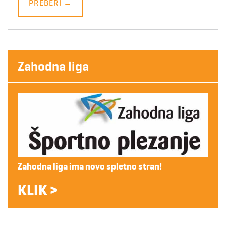
PREBERI
→
Zahodna liga
Zahodna liga ima novo spletno stran!
KLIK >