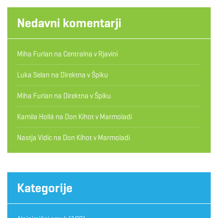
Nedavni komentarji
Miha Furlan
na
Centralna v Rjavini
Luka Selan
na
Direktna v Špiku
Miha Furlan
na
Direktna v Špiku
Kamila Hollá
na
Don Kihot v Marmoladi
Nastja Vidic
na
Don Kihot v Marmoladi
Kategorije