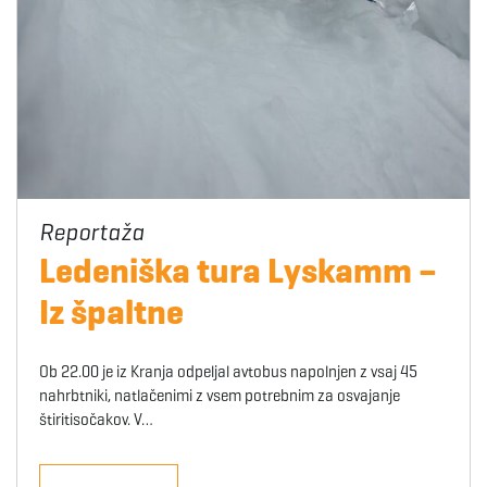
Ledeniška tura Lyskamm –
Iz špaltne
Ob 22.00 je iz Kranja odpeljal avtobus napolnjen z vsaj 45
nahrbtniki, natlačenimi z vsem potrebnim za osvajanje
štiritisočakov. V…