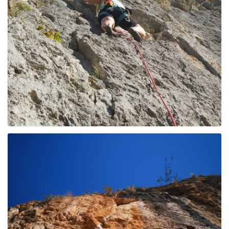
g
a
t
i
o
n