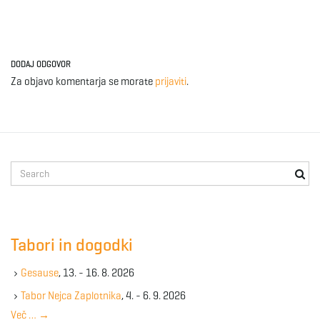
DODAJ ODGOVOR
Za objavo komentarja se morate
prijaviti
.
S
e
a
r
c
Tabori in dogodki
h
k
Gesause
, 13. - 16. 8. 2026
e
y
Tabor Nejca Zaplotnika
, 4. - 6. 9. 2026
w
Več …
→