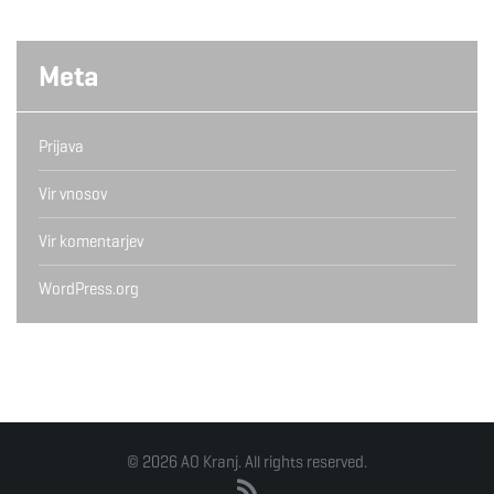
Meta
Prijava
Vir vnosov
Vir komentarjev
WordPress.org
© 2026 AO Kranj. All rights reserved.