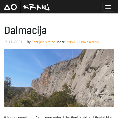
T
Dalmacija
o
2. 11. 2021
By
Gabrijela Krajnc
under
Utrinki
Leave a reply
g
g
l
V času jesenskih počitnic smo najprej družinsko obiskali Rovinj, kjer