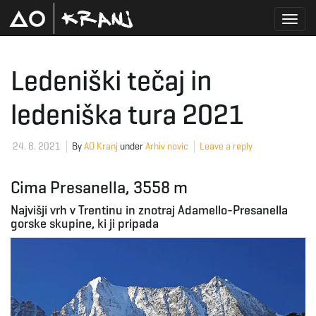
T
Ledeniški tečaj in
ledeniška tura 2021
o
24. 8. 2021
By
AO Kranj
under
Arhiv novic
Leave a reply
g
Cima Presanella, 3558 m
Najvišji vrh v Trentinu in znotraj Adamello-Presanella
gorske skupine, ki ji pripada
g
l