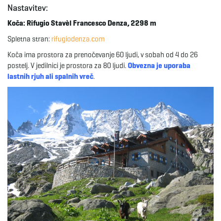
Nastavitev:
Koča: Rifugio Stavèl Francesco Denza, 2298 m
Spletna stran:
rifugiodenza.com
Koča ima prostora za prenočevanje 60 ljudi, v sobah od 4 do 26
postelj. V jedilnici je prostora za 80 ljudi.
Obvezna je uporaba
lastnih rjuh ali spalnih vreč
.