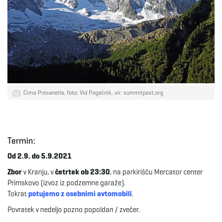
e
n
Cima Presanella, foto: Vid Pogačnik, vir: summitpost.org
a
Termin:
v
Od 2.9. do 5.9.2021
Zbor
v Kranju, v
četrtek ob 23:30
, na parkirišču Mercator center
Primskovo (izvoz iz podzemne garaže).
i
Tokrat
potujemo z osebnimi avtomobili
.
Povratek v nedeljo pozno popoldan / zvečer.