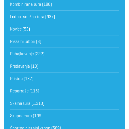
Kombinirana tura
(188)
Ledno-snežna tura
(437)
Novice
(53)
Plezalni tabori
(8)
Pohajkovanje
(222)
Predavanja
(13)
Pristop
(137)
Reportaže
(115)
Skalna tura
(1.313)
Skupna tura
(149)
Športno plezalni vzpon
(569)