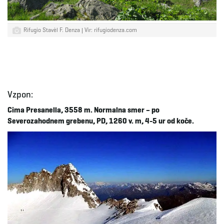
Rifugio Stavèl F. Denza | Vir: rifugiodenza.com
Vzpon:
Cima Presanella, 3558 m. Normalna smer – po
Severozahodnem grebenu, PD, 1260 v. m, 4-5 ur od koče.