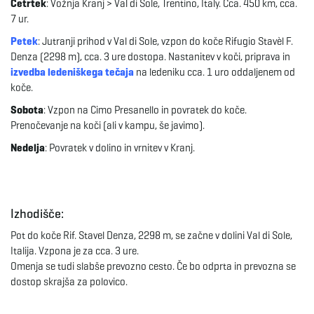
Četrtek
: Vožnja Kranj > Val di Sole, Trentino, Italy. Cca. 450 km, cca.
7 ur.
Petek
: Jutranji prihod v Val di Sole, vzpon do koče Rifugio Stavèl F.
Denza (2298 m), cca. 3 ure dostopa. Nastanitev v koči, priprava in
izvedba ledeniškega tečaja
na ledeniku cca. 1 uro oddaljenem od
koče.
Sobota
: Vzpon na Cimo Presanello in povratek do koče.
Prenočevanje na koči (ali v kampu, še javimo).
Nedelja
: Povratek v dolino in vrnitev v Kranj.
Izhodišče:
Pot do koče Rif. Stavel Denza, 2298 m, se začne v dolini Val di Sole,
Italija. Vzpona je za cca. 3 ure.
Omenja se tudi slabše prevozno cesto. Če bo odprta in prevozna se
dostop skrajša za polovico.