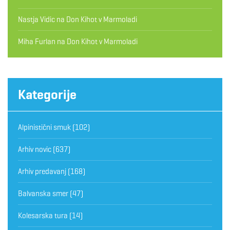
Nastja Vidic
na
Don Kihot v Marmoladi
Miha Furlan
na
Don Kihot v Marmoladi
Kategorije
Alpinistični smuk
(102)
Arhiv novic
(637)
Arhiv predavanj
(168)
Balvanska smer
(47)
Kolesarska tura
(14)