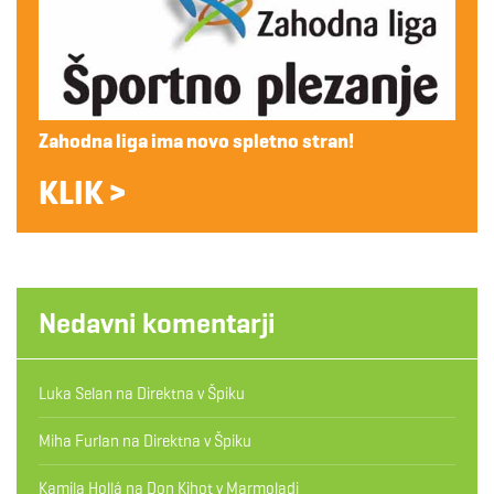
Zahodna liga ima novo spletno stran!
KLIK >
Nedavni komentarji
Luka Selan
na
Direktna v Špiku
Miha Furlan
na
Direktna v Špiku
Kamila Hollá
na
Don Kihot v Marmoladi