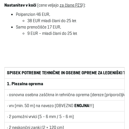
Nastanitev v koči
(cene veljajo
za člane PZS
!):
Polpenzion 46 EUR,
38 EUR mladi člani do 25 let
Samo prenočišče 17 EUR,
9 EUR – mladi člani do 25 let
SPISEK POTREBNE TEHNIČNE IN OSEBNE OPREME ZA LEDENIŠKI TE
1. Plezalna oprema
• osnovna osebna zaščitna in tehnična oprema (dereze (priporočljivo z
• vrv (min. 50 m) na navezo (OBVEZNO
ENOJNA
!!!)
• 2 pomožni vrvici (5 – 6 mm / 5 – 6 m)
• 2 neskončni zanki (2 × 120 cm)