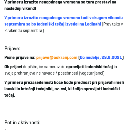
V primeru izrazito neugodnega vremena se tura prestavi na
g
naslednji vikend!
V primeru izrazito neugodnega vremena tudi v drugem vikendu
septembra se bo ledeniški tečaj izvedel na Ledinah!
(Prav tako v
a
2. vikendu septembra)
Prijave:
t
Pisne prijave na:
prijave@aokranj.com
(
Do nedelje, 29.8.2021
)
Ob prijavi
dopišite, če nameravate
opravljati ledeniški tečaj
in
svoje prehranjevalne navade / posebnosti (vegetarijanci).
i
V primeru prezasedenosti koče bodo prednost pri prijavah imeli
lanski in letošnji tečajniki, oz. vsi, ki želijo opravljati ledeniški
tečaj.
o
Pot in aktivnosti:
n