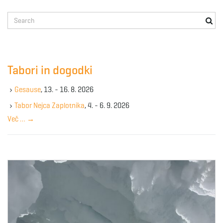
S
e
a
r
c
Tabori in dogodki
h
k
Gesause
, 13. - 16. 8. 2026
e
y
Tabor Nejca Zaplotnika
, 4. - 6. 9. 2026
w
Več …
→
o
r
d