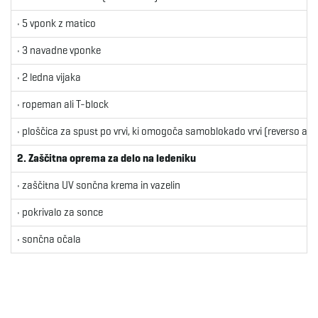
• 5 vponk z matico
• 3 navadne vponke
• 2 ledna vijaka
• ropeman ali T-block
• ploščica za spust po vrvi, ki omogoča samoblokado vrvi (reverso ali 
2. Zaščitna oprema za delo na ledeniku
• zaščitna UV sončna krema in vazelin
• pokrivalo za sonce
• sončna očala