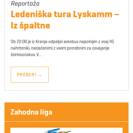
Ledeniška tura Lyskamm –
Iz špaltne
Ob 22.00 je iz Kranja odpeljal avtobus napolnjen z vsaj 45
nahrbtniki, natlačenimi z vsem potrebnim za osvajanje
štiritisočakov. V…
PREBERI
→
Zahodna liga