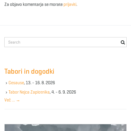
Za objavo komentarja se morate
prijaviti
.
S
e
a
r
c
Tabori in dogodki
h
k
Gesause
, 13. - 16. 8. 2026
e
y
Tabor Nejca Zaplotnika
, 4. - 6. 9. 2026
w
Več …
→
o
r
d