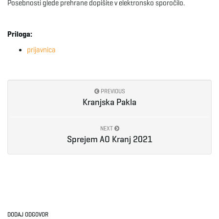
Posebnosti glede prehrane dopišite v elektronsko sporočilo.
g
Priloga:
a
prijavnica
t
PREVIOUS
Kranjska Pakla
NEXT
i
Sprejem AO Kranj 2021
o
DODAJ ODGOVOR
n