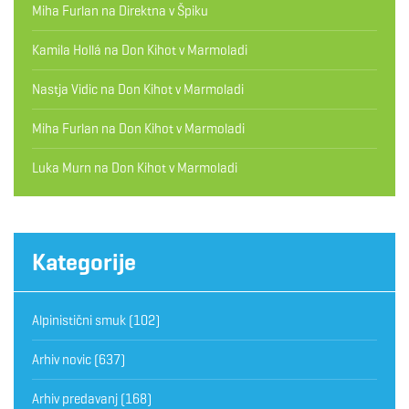
Miha Furlan
na
Direktna v Špiku
Kamila Hollá
na
Don Kihot v Marmoladi
Nastja Vidic
na
Don Kihot v Marmoladi
Miha Furlan
na
Don Kihot v Marmoladi
Luka Murn
na
Don Kihot v Marmoladi
Kategorije
Alpinistični smuk
(102)
Arhiv novic
(637)
Arhiv predavanj
(168)