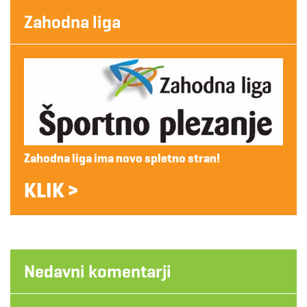
Zahodna liga
Zahodna liga ima novo spletno stran!
KLIK >
Nedavni komentarji