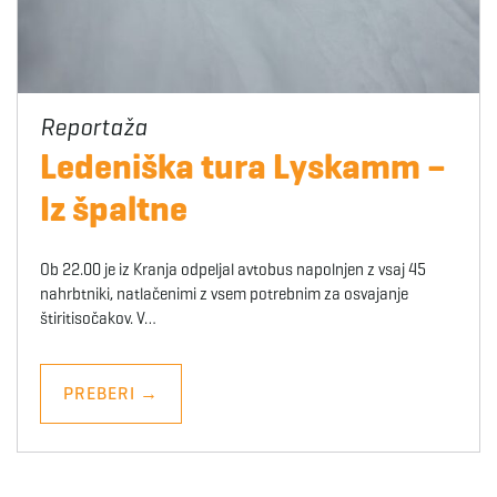
Ledeniška tura Lyskamm –
Iz špaltne
Ob 22.00 je iz Kranja odpeljal avtobus napolnjen z vsaj 45
nahrbtniki, natlačenimi z vsem potrebnim za osvajanje
štiritisočakov. V…
PREBERI
→