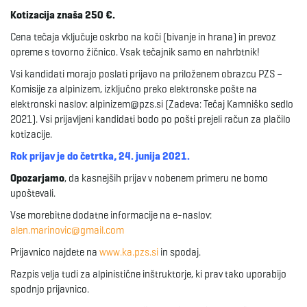
Kotizacija znaša 250 €.
e
Cena tečaja vključuje oskrbo na koči (bivanje in hrana) in prevoz
opreme s tovorno žičnico. Vsak tečajnik samo en nahrbtnik!
Vsi kandidati morajo poslati prijavo na priloženem obrazcu PZS –
n
Komisije za alpinizem, izključno preko elektronske pošte na
elektronski naslov: alpinizem@pzs.si (Zadeva: Tečaj Kamniško sedlo
2021). Vsi prijavljeni kandidati bodo po pošti prejeli račun za plačilo
kotizacije.
a
Rok prijav je do četrtka, 24. junija 2021.
Opozarjamo
, da kasnejših prijav v nobenem primeru ne bomo
upoštevali.
v
Vse morebitne dodatne informacije na e-naslov:
alen.marinovic@gmail.com
Prijavnico najdete na
www.ka.pzs.si
in spodaj.
i
Razpis velja tudi za alpinistične inštruktorje, ki prav tako uporabijo
spodnjo prijavnico.