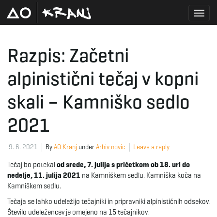
T
Razpis: Začetni
alpinistični tečaj v kopni
o
skali – Kamniško sedlo
g
2021
9. 6. 2021
By
AO Kranj
under
Arhiv novic
Leave a reply
g
Tečaj bo potekal
od srede, 7. julija s pričetkom ob 18. uri do
nedelje, 11. julija 2021
na Kamniškem sedlu, Kamniška koča na
Kamniškem sedlu.
l
Tečaja se lahko udeležijo tečajniki in pripravniki alpinističnih odsekov.
Število udeležencev je omejeno na 15 tečajnikov.