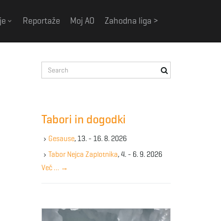
je
Reportaže
Moj AO
Zahodna liga >
S
e
a
r
c
Tabori in dogodki
h
k
Gesause
, 13. - 16. 8. 2026
e
y
Tabor Nejca Zaplotnika
, 4. - 6. 9. 2026
w
Več …
→
o
r
d