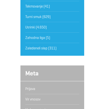
Tekmovanje
(41)
Turni smuk
(629)
Utrinki
(4.650)
Zahodna liga
(5)
Zaledeneli slap
(311)
Meta
Prijava
Vir vnosov