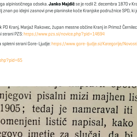
ega alpinističnega odseka.
Janko Majdič
se je rodil 2. decembra 1870 v Kra
lj znan po idejni zasnovi prve planinske koče Kranjske podružnice SPD, ki j
nik PD Kranj, Matjaž Rakovec, župan mestne občine Kranj in Primož Černilec
i strani PZS:
https://www.pzs.si/novice.php?pid=14694
a spletni strani Gore-Ljudje:
https://www.gore-ljudje.si/Kategorije/Novost
.php?pid=65