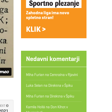
Zahodna liga ima novo
spletno stran!
KLIK >
Nedavni komentarji
Miha Furlan
na
Centralna v Rjavini
Luka Selan
na
Direktna v Špiku
Miha Furlan
na
Direktna v Špiku
NEXT
Kamila Hollá
na
Don Kihot v
 2021