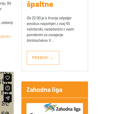
špaltne
nju. Bil
e
Ob 22.00 je iz Kranja odpeljal
, sedanji
avtobus napolnjen z vsaj 45
nahrbtniki, natlačenimi z vsem
potrebnim za osvajanje
i/janko-
štiritisočakov. V…
PREBERI
→
Zahodna liga