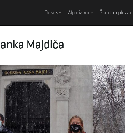
Odsek
Alpinizem
Športno plezan
Janka Majdiča