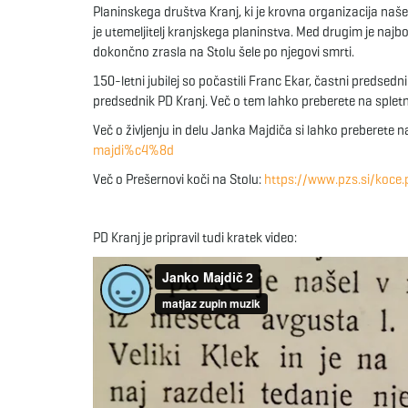
Planinskega društva Kranj, ki je krovna organizacija naš
je utemeljitelj kranjskega planinstva. Med drugim je najbo
dokončno zrasla na Stolu šele po njegovi smrti.
150-letni jubilej so počastili Franc Ekar, častni predsed
predsednik PD Kranj. Več o tem lahko preberete na spletn
Več o življenju in delu Janka Majdiča si lahko preberete n
majdi%c4%8d
Več o Prešernovi koči na Stolu:
https://www.pzs.si/koce
PD Kranj je pripravil tudi kratek video: