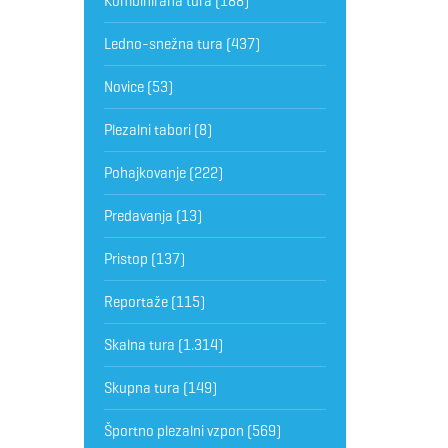
Kombinirana tura
(188)
Ledno-snežna tura
(437)
Novice
(53)
Plezalni tabori
(8)
Pohajkovanje
(222)
Predavanja
(13)
Pristop
(137)
Reportaže
(115)
Skalna tura
(1.314)
Skupna tura
(149)
Športno plezalni vzpon
(569)