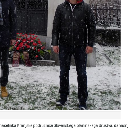
ega načelnika Kranjske podružnice Slovenskega planinskega društva, današn