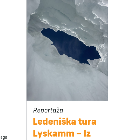
Ledeniška tura
Lyskamm – Iz
jega