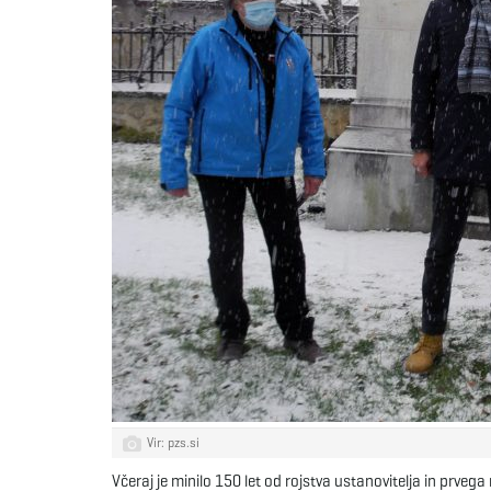
Vir: pzs.si
Včeraj je minilo 150 let od rojstva ustanovitelja in prv