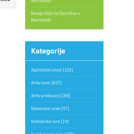
Marmoladi
Nastja Vidic
na
Don Kihot v
Marmoladi
Kategorije
Alpinistični smuk
(102)
Arhiv novic
(637)
Arhiv predavanj
(168)
Balvanska smer
(47)
Kolesarska tura
(14)