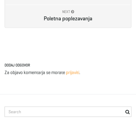
e
NEXT
Poletna poplezavanja
n
a
DODAJ ODGOVOR
Za objavo komentarja se morate
prijaviti
.
v
S
i
e
a
r