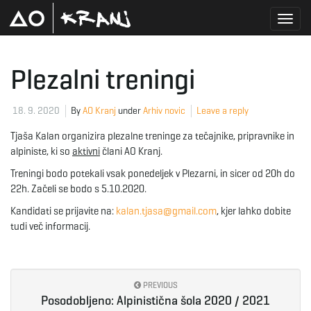
T
Plezalni treningi
o
18. 9. 2020
By
AO Kranj
under
Arhiv novic
Leave a reply
Tjaša Kalan organizira plezalne treninge za tečajnike, pripravnike in
alpiniste, ki so
aktivni
člani AO Kranj.
g
Treningi bodo potekali vsak ponedeljek v Plezarni, in sicer od 20h do
22h. Začeli se bodo s 5.10.2020.
Kandidati se prijavite na:
kalan.tjasa@gmail.com
, kjer lahko dobite
g
tudi več informacij.
l
PREVIOUS
Posodobljeno: Alpinistična šola 2020 / 2021