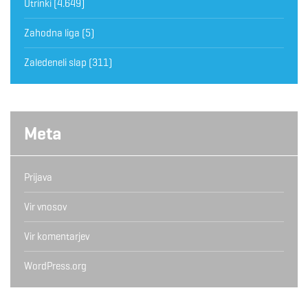
Utrinki
(4.649)
Zahodna liga
(5)
Zaledeneli slap
(311)
Meta
Prijava
Vir vnosov
Vir komentarjev
WordPress.org