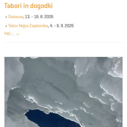
c
Tabori in dogodki
g
h
k
Gesause
, 13. - 16. 8. 2026
e
y
Tabor Nejca Zaplotnika
, 4. - 6. 9. 2026
a
w
Več …
→
o
r
d
t
i
o
n