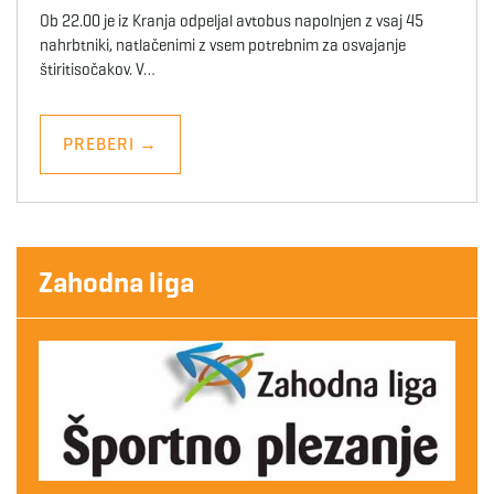
Ob 22.00 je iz Kranja odpeljal avtobus napolnjen z vsaj 45
nahrbtniki, natlačenimi z vsem potrebnim za osvajanje
štiritisočakov. V…
PREBERI
→
Zahodna liga