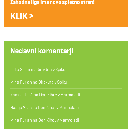
Zahodna liga ima novo spletno stran!
KLIK >
Nedavni komentarji
Luka Selan
na
Direktna v Špiku
Miha Furlan
na
Direktna v Špiku
Kamila Hollá
na
Don Kihot v Marmoladi
Nastja Vidic
na
Don Kihot v Marmoladi
Miha Furlan
na
Don Kihot v Marmoladi