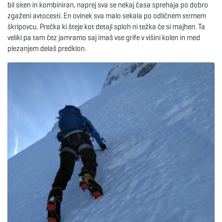
bil siten in kombiniran, naprej sva se nekaj časa sprehaja po dobro
zgaženi avtocesti. En ovinek sva malo sekala po odličnem strmem
škripovcu. Prečka ki šteje kot detajl sploh ni težka če si majhen. Ta
veliki pa tam čez jamramo saj imaš vse grife v višini kolen in med
plezanjem delaš predklon.