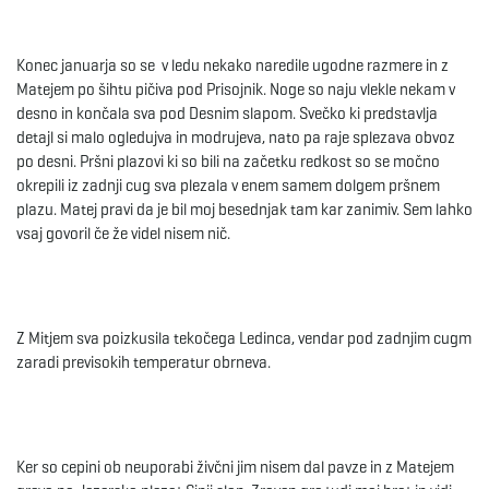
Konec januarja so se v ledu nekako naredile ugodne razmere in z
Matejem po šihtu pičiva pod Prisojnik. Noge so naju vlekle nekam v
desno in končala sva pod Desnim slapom. Svečko ki predstavlja
detajl si malo ogledujva in modrujeva, nato pa raje splezava obvoz
po desni. Pršni plazovi ki so bili na začetku redkost so se močno
okrepili iz zadnji cug sva plezala v enem samem dolgem pršnem
plazu. Matej pravi da je bil moj besednjak tam kar zanimiv. Sem lahko
vsaj govoril če že videl nisem nič.
Z Mitjem sva poizkusila tekočega Ledinca, vendar pod zadnjim cugm
zaradi previsokih temperatur obrneva.
Ker so cepini ob neuporabi živčni jim nisem dal pavze in z Matejem