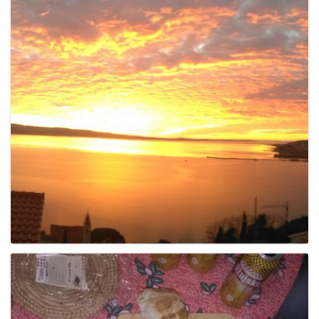
g
a
t
i
o
n