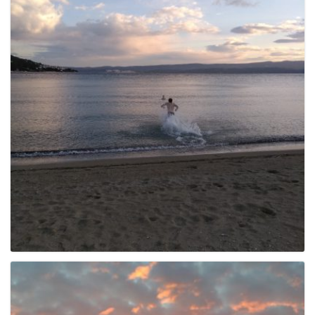
e
n
a
v
i