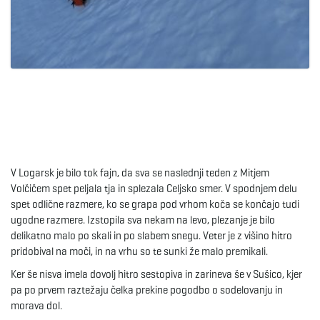
V Logarsk je bilo tok fajn, da sva se naslednji teden z Mitjem
Volčičem spet peljala tja in splezala Celjsko smer. V spodnjem delu
spet odlične razmere, ko se grapa pod vrhom koča se končajo tudi
ugodne razmere. Izstopila sva nekam na levo, plezanje je bilo
delikatno malo po skali in po slabem snegu. Veter je z višino hitro
pridobival na moči, in na vrhu so te sunki že malo premikali.
Ker še nisva imela dovolj hitro sestopiva in zarineva še v Sušico, kjer
pa po prvem raztežaju čelka prekine pogodbo o sodelovanju in
morava dol.