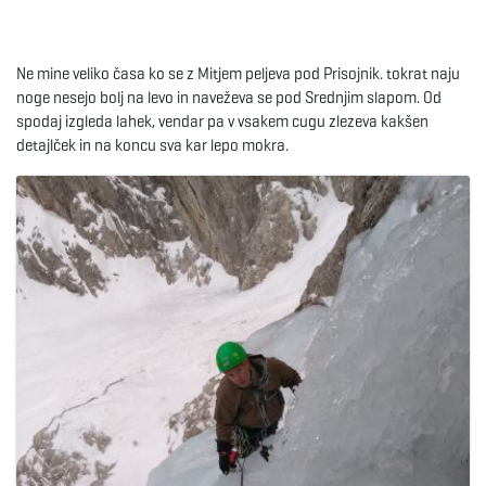
Ne mine veliko časa ko se z Mitjem peljeva pod Prisojnik. tokrat naju
noge nesejo bolj na levo in naveževa se pod Srednjim slapom. Od
spodaj izgleda lahek, vendar pa v vsakem cugu zlezeva kakšen
detajlček in na koncu sva kar lepo mokra.