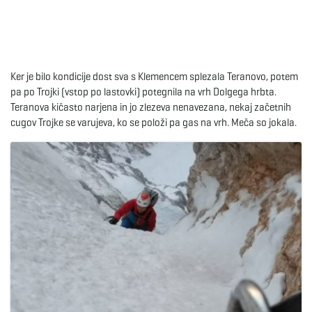
Ker je bilo kondicije dost sva s Klemencem splezala Teranovo, potem
pa po Trojki (vstop po lastovki) potegnila na vrh Dolgega hrbta.
Teranova kičasto narjena in jo zlezeva nenavezana, nekaj začetnih
cugov Trojke se varujeva, ko se položi pa gas na vrh. Meča so jokala.