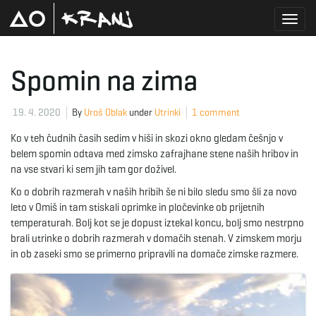
T
Spomin na zima
o
19. 4. 2020
By
Uroš Oblak
under
Utrinki
1 comment
Ko v teh čudnih časih sedim v hiši in skozi okno gledam češnjo v
belem spomin odtava med zimsko zafrajhane stene naših hribov in
g
na vse stvari ki sem jih tam gor doživel.
Ko o dobrih razmerah v naših hribih še ni bilo sledu smo šli za novo
leto v Omiš in tam stiskali oprimke in pločevinke ob prijetnih
temperaturah. Bolj kot se je dopust iztekal koncu, bolj smo nestrpno
g
brali utrinke o dobrih razmerah v domačih stenah. V zimskem morju
in ob zaseki smo se primerno pripravili na domače zimske razmere.
l