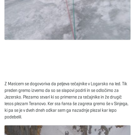
Z Maticem se dogovoriva da peljeva tečajnike v Logarsko na led. Tik
preden gremo izvemo da so se slapovi podrli in se odločimo za
Jezersko. Plezamo stvari ki so primerne za tečajnike in že drugič
letos plezam Teranovo. Ker sta fanta še zagreta gremo še v Sinjega,
ki pa se je v dveh dneh odkar sem ga nazadnje plezal kar lepo
podebelil.