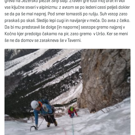
greva na Jezersko plezat Sinji slap. Zraven gre tudi moj brat in vidi
vse ključne stvari v alpinizmu: z avtom se po ledeni cesti pelješ dokler
se da pa še mal naprej. Pod smer lomastiš po rušju. Suh vstop zato
praskaš po skali. Sledijo lepi cugi in navijanje v meča. Do avta z čelko.
Da bi mu predstavil še dolge (in naporne) sestope gremo najprej v
Kočno kjer predolgo čakamo na pir, zato gremo v Uršo. Ker se meni
še ne da domov se zatakneva še v Taverni.