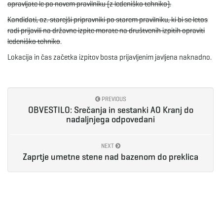
opravljate le po novem pravilniku (z ledeniško tehniko).
g
Kandidati, oz. starejši pripravniki po starem pravilniku, ki bi se letos
radi prijavili na državne izpite morate na društvenih izpitih opraviti
ledeniško tehniko
.
a
Lokacija in čas začetka izpitov bosta prijavljenim javljena naknadno.
t
PREVIOUS
OBVESTILO: Srečanja in sestanki AO Kranj do
nadaljnjega odpovedani
i
NEXT
Zaprtje umetne stene nad bazenom do preklica
o
n