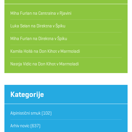
Miha Furlan
na
Centralna v Rjavini
Luka Selan
na
Direktna v Špiku
Miha Furlan
na
Direktna v Špiku
Kamila Hollá
na
Don Kihot v Marmoladi
Nastja Vidic
na
Don Kihot v Marmoladi
Kategorije
Alpinistični smuk
(102)
Arhiv novic
(637)