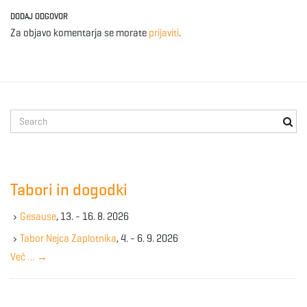
DODAJ ODGOVOR
Za objavo komentarja se morate
prijaviti
.
S
e
a
r
c
Tabori in dogodki
h
k
Gesause
, 13. - 16. 8. 2026
e
y
Tabor Nejca Zaplotnika
, 4. - 6. 9. 2026
w
Več …
→
o
r
d