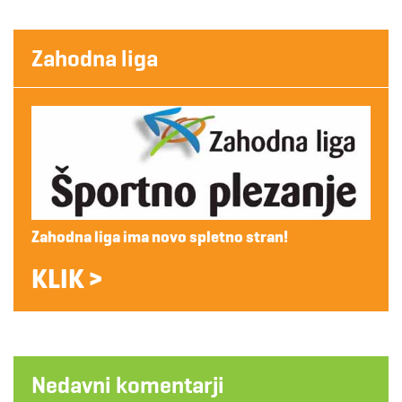
Zahodna liga
Zahodna liga ima novo spletno stran!
KLIK >
Nedavni komentarji