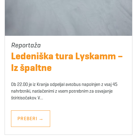
Ledeniška tura Lyskamm –
Iz špaltne
Ob 22.00 je iz Kranja odpeljal avtobus napolnjen z vsaj 45
nahrbtniki, natlačenimi z vsem potrebnim za osvajanje
štiritisočakov. V…
PREBERI
→