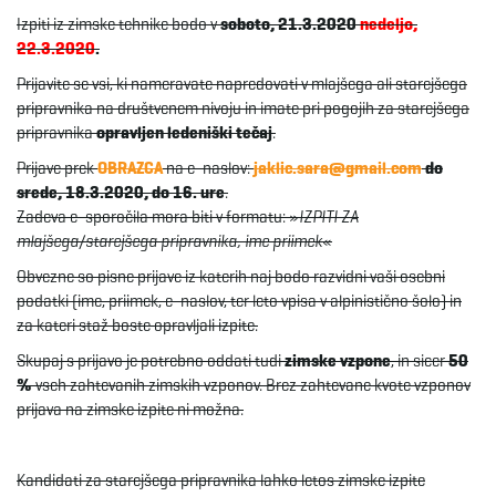
Izpiti iz zimske tehnike bodo v
soboto, 21.3.2020
nedeljo,
e
22.3.2020
.
Prijavite se vsi, ki nameravate napredovati v mlajšega ali starejšega
pripravnika na društvenem nivoju in imate pri pogojih za starejšega
pripravnika
opravljen ledeniški tečaj
.
n
Prijave prek
OBRAZCA
na e-naslov:
jaklic.sara@gmail.com
do
srede, 18.3.2020, do 16. ure
.
Zadeva e-sporočila mora biti v formatu: »
IZPITI ZA
a
mlajšega/starejšega pripravnika, ime priimek
«
Obvezne so pisne prijave iz katerih naj bodo razvidni vaši osebni
podatki (ime, priimek, e-naslov, ter leto vpisa v alpinistično šolo) in
v
za kateri staž boste opravljali izpite.
Skupaj s prijavo je potrebno oddati tudi
zimske vzpone
, in sicer
50
%
vseh zahtevanih zimskih vzponov. Brez zahtevane kvote vzponov
prijava na zimske izpite ni možna.
i
Kandidati za starejšega pripravnika lahko letos zimske izpite