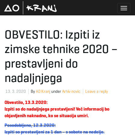
T
OBVESTILO: Izpiti iz
zimske tehnike 2020 –
o
prestavljeni do
g
nadaljnjega
13. 3. 2020
By
AO Kranj
under
Arhiv novic
Leave a reply
g
Obvestilo, 13.3.2020:
Izpiti so do nadaljnjega prestavljeni! Več informacij bo
objavljenih naknadno, ko se situacija umiri.
l
Posodobljeno, 12.3.2020:
Izpiti so prestavljeni za 1 dan – s sobote na nedeljo.