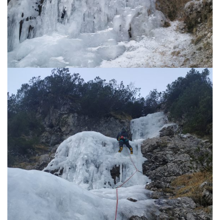
g
a
t
i
o
n