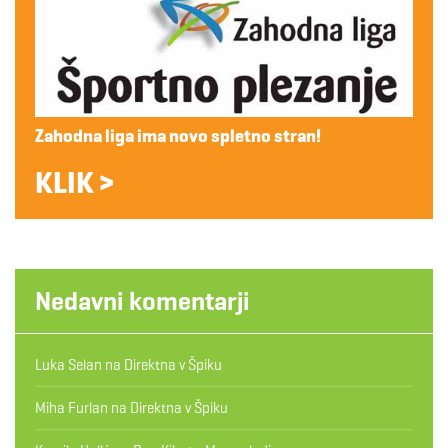
Zahodna liga ima novo spletno stran!
KLIK >
Nedavni komentarji
Luka Selan
na
Direktna v Špiku
Miha Furlan
na
Direktna v Špiku