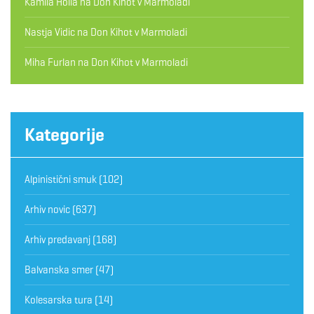
Kamila Hollá
na
Don Kihot v Marmoladi
Nastja Vidic
na
Don Kihot v Marmoladi
Miha Furlan
na
Don Kihot v Marmoladi
Kategorije
Alpinistični smuk
(102)
Arhiv novic
(637)
Arhiv predavanj
(168)
Balvanska smer
(47)
Kolesarska tura
(14)