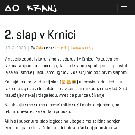
T
2. slap v Krnici
o
10. 2. 2020
By
Zala
under
Utrinki
Leave a reply
V nedeljo zgodaj zjutraj smo se odpravili v Krnico. Po začetnem
razočaranju in presenečenju, da je od slapu v spodnjem cugu ostal
g
le še en “smrkelj” ledu, smo ugotovili, da stojimo pod prvim slapom.
Ko najdemo pravi (drugi) slap (
) ugotovimo, da glede na
razmere izgleda zelo soliden in z vsemi štirimi zagrizemo v led. Šest
raztežajev, nekaj trdega ledu, vmes pa putr za uživanje.
g
Na abzajlu smo se malo natuširali in se šli malo kanjoninga, saj
tekom dneva led že kar fajn popusti.
l
All in all super tura, slap je glede na ubogo zimo solidno narejen
(verjetno pa ne bo več dolgo). Definitivno še kdaj ponovimo ☺