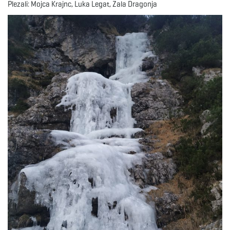
Plezali: Mojca Krajnc, Luka Legat, Zala Dragonja
e
n
a
v
i