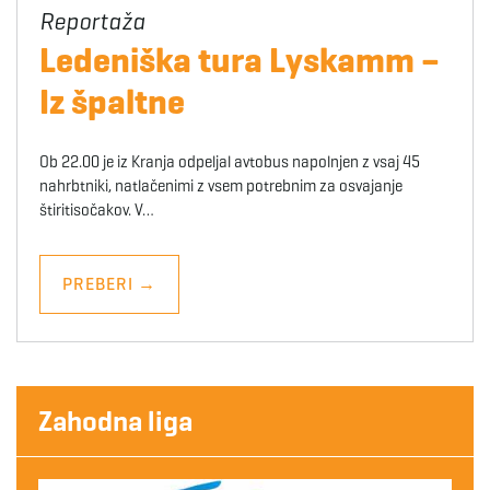
Ledeniška tura Lyskamm –
Iz špaltne
Ob 22.00 je iz Kranja odpeljal avtobus napolnjen z vsaj 45
nahrbtniki, natlačenimi z vsem potrebnim za osvajanje
štiritisočakov. V…
PREBERI
→
Zahodna liga