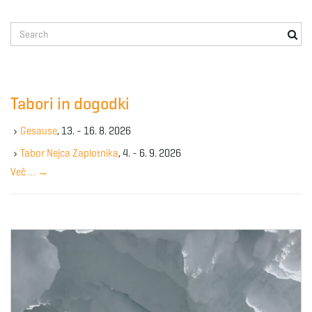
S
e
a
r
c
Tabori in dogodki
h
k
Gesause
, 13. - 16. 8. 2026
e
y
Tabor Nejca Zaplotnika
, 4. - 6. 9. 2026
w
Več …
→
o
r
d