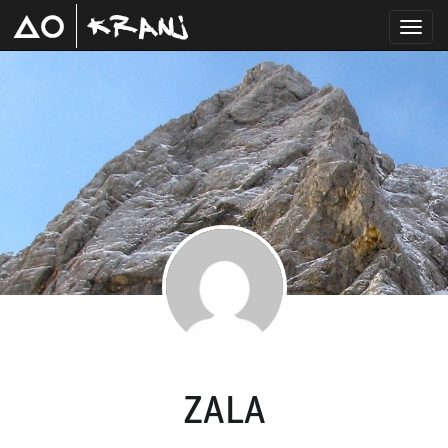
T
o
g
g
ZALA
l