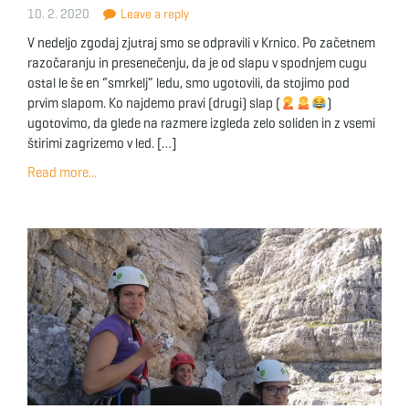
10. 2. 2020
Leave a reply
V nedeljo zgodaj zjutraj smo se odpravili v Krnico. Po začetnem
razočaranju in presenečenju, da je od slapu v spodnjem cugu
ostal le še en “smrkelj” ledu, smo ugotovili, da stojimo pod
prvim slapom. Ko najdemo pravi (drugi) slap (
)
ugotovimo, da glede na razmere izgleda zelo soliden in z vsemi
štirimi zagrizemo v led. […]
Read more...