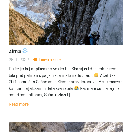
Zima
25. 1. 2022
Leave a reply
Da še jst kej napišem po sto letih… Skoraj cel december sem
bila pod palmami, pa je treba malo nadoknadit
V četrtek,
20.1., smo šli s Sašotom in Klemenom v Teranovo. Me je mentor
končno peljal, sam tri leta sva rabila
Razmere so ble fajn, v
smeri smo bli sami, Sašo je zlezel […]
Read more...