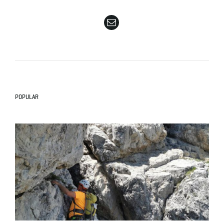
e
n
POPULAR
a
v
i