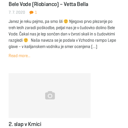
Bele Vode (Riobianco) – Vetta Bella
g
7. 7. 2020
1
Janez je reku pejmo, pa smo šli
Njegovo prvo plezanje po
treh letih zaradi poškodbe, peljal nas je v čudovito dolino Bele
a
Vode. Čakal nas je lep sončen dan v čvrsti skali in s čudovitimi
razgledi
Naša naveza se je podala v Vzhodno rampo Lepe
glave – v italijanskem vodniku je smer ocenjena […]
t
Read more...
i
o
2. slap v Krnici
n