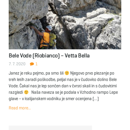
Bele Vode (Riobianco) – Vetta Bella
7. 7. 2020
1
Janez je reku pejmo, pa smo šli
Njegovo prvo plezanje po
treh letih zaradi poškodbe, peljal nas je v čudovito dolino Bele
Vode. Čakal nas je lep sončen dan v čvrsti skali in s čudovitimi
razgledi
Naša naveza se je podala v Vzhodno rampo Lepe
glave – v italijanskem vodniku je smer ocenjena […]
Read more...