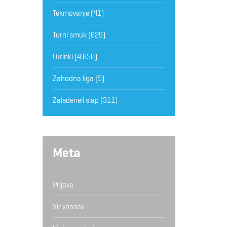
Tekmovanje
(41)
Turni smuk
(629)
Utrinki
(4.650)
Zahodna liga
(5)
Zaledeneli slap
(311)
Meta
Prijava
Vir vnosov