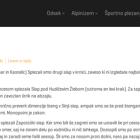
Odsek
Alpinizem
Športno plezan
ki
Leave a reply
in Kastelic) Splezali smo drugi slap v krnici, zaveso ki ni izgledala najbo
ncetom splezala Slap pod Hudičevim Žlebom (oziroma en levi krak). Za ta
n zavozlan štrik na abzajlu.
ično preverit dimenzije šteng v Sinji slap, ampak smo se še pred štengam
mi. Monopoint je zakon.
lezali Zapotoški slap. Ker smo bili še zagreti smo se ustavili še pri cesta
jo smer, saj na tistem delu po vodničku ni nič lahkega. Dostopili smo po s
zaj in zaradi teme falili sestop. Šli smo za nosom proti dolini, nato pa naza