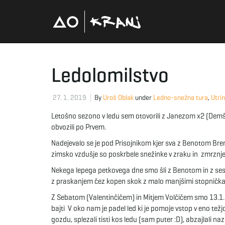
Ledolomilstvo
27. 1. 2019
By
Uroš Oblak
under
Ledno-snežna tura
,
Utrin
Letošno sezono v ledu sem otovorili z Janezom x2 (Demšar 
obvozili po Prvem.
Nadejevalo se je pod Prisojnikom kjer sva z Benotom Bre
zimsko vzdušje so poskrbele snežinke v zraku in zmrznje
Nekega lepega petkovega dne smo šli z Benotom in z sestr
z praskanjem čez kopen skok z malo manjšimi stopnička
Z Sebatom (Valentinčičem) in Mitjem Volčičem smo 13.1. sp
bajti V oko nam je padel led ki je pomoje vstop v eno tež
gozdu, splezali tisti kos ledu (sam puter :D), abzajlali na