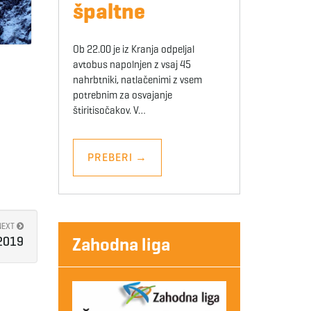
špaltne
Ob 22.00 je iz Kranja odpeljal
avtobus napolnjen z vsaj 45
nahrbtniki, natlačenimi z vsem
potrebnim za osvajanje
štiritisočakov. V…
PREBERI
→
NEXT
Zahodna liga
.2019