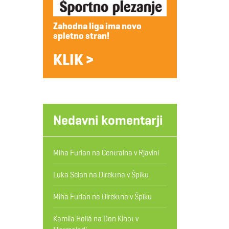
Zahodna liga ima novo
spletno stran!
KLIK >
Nedavni komentarji
Miha Furlan
na
Centralna v Rjavini
Luka Selan
na
Direktna v Špiku
Miha Furlan
na
Direktna v Špiku
Kamila Hollá
na
Don Kihot v