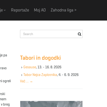
je
Reportaže
Moj AO
Zahodna liga >
S
e
a
r
c
lje pa
Tabori in dogodki
h
k
Gesause
, 13. - 16. 8. 2026
pravo
e
y
Tabor Nejca Zaplotnika
, 4. - 6. 9. 2026
w
i ogreli
Več …
→
o
r
rski
d
trmem
j v breg