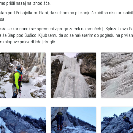
mo prišli nazaj na izhodišče.
slap pod Prisojnikom. Plani, da se bom po plezanju še učil so niso uresniči
sal.
esta se kar naenkrat spremeni v progo za tek na smučeh). Splezala sva Pa
la še Slap pod Sušico. Kljub temu da so se nakaterim ob pogledu na prvi sn
-ta slapove pokvaril kdaj drugič.