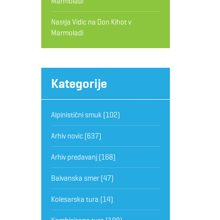
Marmoladi
Nastja Vidic
na
Don Kihot v
Marmoladi
Kategorije
Alpinistični smuk
(102)
Arhiv novic
(637)
Arhiv predavanj
(168)
Balvanska smer
(47)
Kolesarska tura
(14)