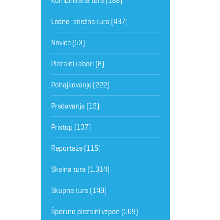
Kombinirana tura
(188)
Ledno-snežna tura
(437)
Novice
(53)
Plezalni tabori
(8)
Pohajkovanje
(222)
Predavanja
(13)
Pristop
(137)
Reportaže
(115)
Skalna tura
(1.314)
Skupna tura
(149)
Športno plezalni vzpon
(569)