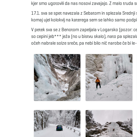
kjer smo ugotovili da nas nosovi zavajajo. Z malo truda s
17.1. sva se spet navezala z Sebatom in splezala Srednji 
komaj ujel kolokvij na katerega sem se lahko samo podpi
V petek sva se z Benotom zapeljala v Logarsko (pozor: c
so cepini jeb*** ježa (no u bistvu skalo), nato pa spleza
očeh nabrale solze sreče, pa nebi bilo nič narobe če bi le