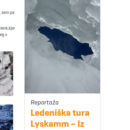
l, sem pa
lenk,kjer
eg v
Ledeniška tura
Lyskamm – Iz