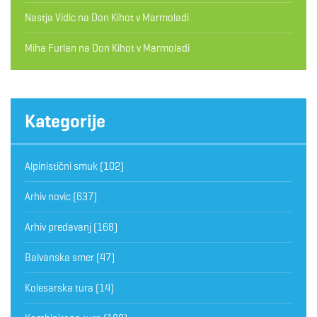
Nastja Vidic
na
Don Kihot v Marmoladi
Miha Furlan
na
Don Kihot v Marmoladi
Kategorije
Alpinistični smuk
(102)
Arhiv novic
(637)
Arhiv predavanj
(168)
Balvanska smer
(47)
Kolesarska tura
(14)