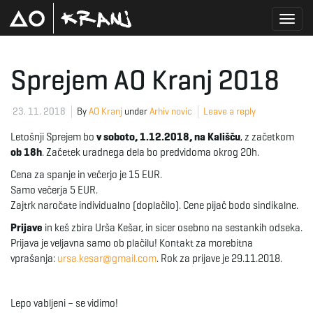
T
Sprejem AO Kranj 2018
o
23. 11. 2018
By
AO Kranj
under
Arhiv novic
Leave a reply
Letošnji Sprejem bo
v soboto, 1.12.2018, na Kališču
, z začetkom
ob 18h
. Začetek uradnega dela bo predvidoma okrog 20h.
g
Cena za spanje in večerjo je 15 EUR.
Samo večerja 5 EUR.
Zajtrk naročate individualno (doplačilo). Cene pijač bodo sindikalne.
g
Prijave
in keš zbira Urša Kešar, in sicer osebno na sestankih odseka.
Prijava je veljavna samo ob plačilu! Kontakt za morebitna
vprašanja:
ursa.kesar@gmail.com
. Rok za prijave je 29.11.2018.
l
Lepo vabljeni – se vidimo!