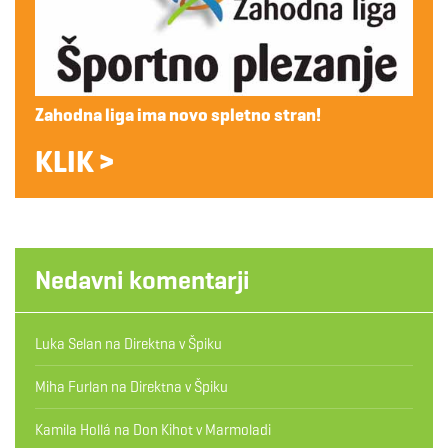
Zahodna liga ima novo spletno stran!
KLIK >
Nedavni komentarji
Luka Selan
na
Direktna v Špiku
Miha Furlan
na
Direktna v Špiku
Kamila Hollá
na
Don Kihot v Marmoladi