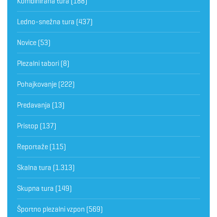
Kombinirana tura
(188)
Ledno-snežna tura
(437)
Novice
(53)
Plezalni tabori
(8)
Pohajkovanje
(222)
Predavanja
(13)
Pristop
(137)
Reportaže
(115)
Skalna tura
(1.313)
Skupna tura
(149)
Športno plezalni vzpon
(569)