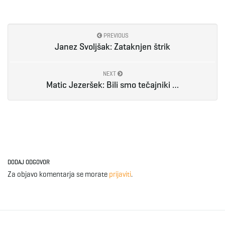
e
PREVIOUS
Janez Svoljšak: Zataknjen štrik
n
NEXT
Matic Jezeršek: Bili smo tečajniki …
a
v
DODAJ ODGOVOR
Za objavo komentarja se morate
prijaviti
.
i