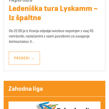
Ledeniška tura Lyskamm –
Iz špaltne
Ob 22.00 je iz Kranja odpeljal avtobus napolnjen z vsaj 45
nahrbtniki, natlačenimi z vsem potrebnim za osvajanje
štiritisočakov. V…
PREBERI
→
Zahodna liga