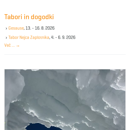
r
c
Tabori in dogodki
h
k
Gesause
, 13. - 16. 8. 2026
e
y
Tabor Nejca Zaplotnika
, 4. - 6. 9. 2026
w
Več …
→
o
r
d