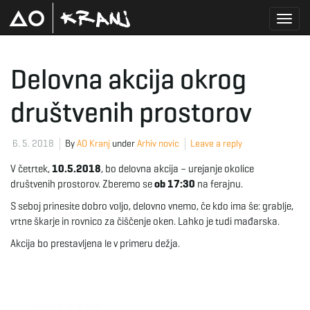
T
Delovna akcija okrog
društvenih prostorov
o
6. 5. 2018
By
AO Kranj
under
Arhiv novic
Leave a reply
g
V četrtek,
10.5.2018
, bo delovna akcija – urejanje okolice
društvenih prostorov. Zberemo se
ob 17:30
na ferajnu.
S seboj prinesite dobro voljo, delovno vnemo, če kdo ima še: grablje,
g
vrtne škarje in rovnico za čiščenje oken. Lahko je tudi mađarska.
Akcija bo prestavljena le v primeru dežja.
l