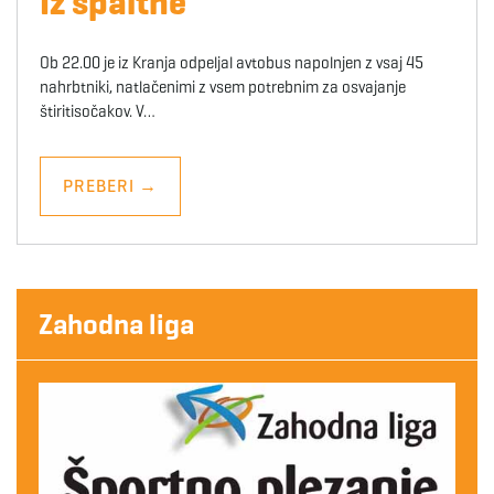
Iz špaltne
Ob 22.00 je iz Kranja odpeljal avtobus napolnjen z vsaj 45
nahrbtniki, natlačenimi z vsem potrebnim za osvajanje
štiritisočakov. V…
PREBERI
→
Zahodna liga