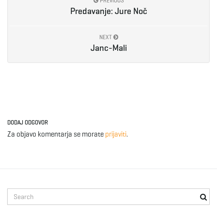
PREVIOUS
g
Predavanje: Jure Noč
NEXT
Janc-Mali
a
t
DODAJ ODGOVOR
i
Za objavo komentarja se morate
prijaviti
.
o
S
e
n
a