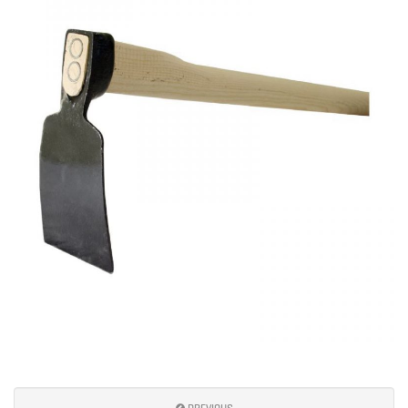
e
n
a
v
i