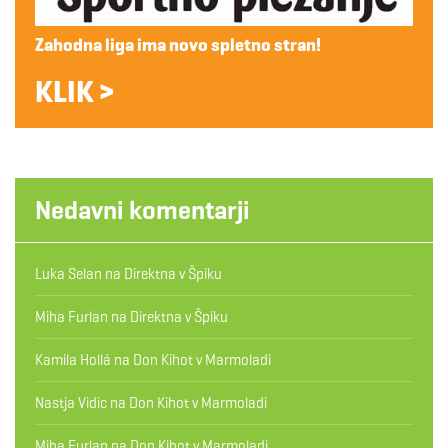
Zahodna liga ima novo spletno stran!
KLIK >
Nedavni komentarji
Luka Selan
na
Direktna v Špiku
Miha Furlan
na
Direktna v Špiku
Kamila Hollá
na
Don Kihot v Marmoladi
Nastja Vidic
na
Don Kihot v Marmoladi
Miha Furlan
na
Don Kihot v Marmoladi