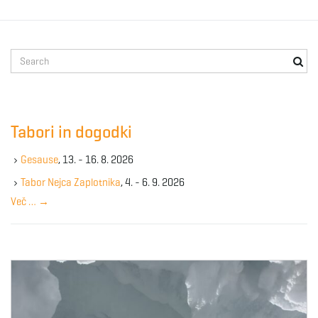
S
e
a
r
c
Tabori in dogodki
h
k
Gesause
, 13. - 16. 8. 2026
e
y
Tabor Nejca Zaplotnika
, 4. - 6. 9. 2026
w
Več …
→
o
r
d