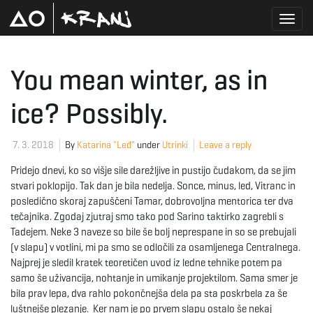
T
You mean winter, as in
ice? Possibly.
o
7. 3. 2018
By
Katarina "Leđ"
under
Utrinki
Leave a reply
g
Pridejo dnevi, ko so višje sile darežljive in pustijo čudakom, da se jim
stvari poklopijo. Tak dan je bila nedelja. Sonce, minus, led, Vitranc in
posledično skoraj zapuščeni Tamar, dobrovoljna mentorica ter dva
tečajnika. Zgodaj zjutraj smo tako pod Sarino taktirko zagrebli s
g
Tadejem. Neke 3 naveze so bile še bolj neprespane in so se prebujali
(v slapu) v votlini, mi pa smo se odločili za osamljenega Centralnega.
Najprej je sledil kratek teoretičen uvod iz ledne tehnike potem pa
samo še uživancija, nohtanje in umikanje projektilom. Sama smer je
l
bila prav lepa, dva rahlo pokončnejša dela pa sta poskrbela za še
luštnejše plezanje. Ker nam je po prvem slapu ostalo še nekaj