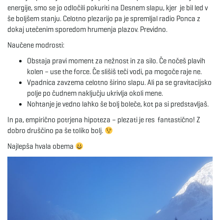
energije, smo se jo odločili pokuriti na Desnem slapu, kjer je bil led v
še boljšem stanju. Celotno plezarijo pa je spremljal radio Ponca z
e
dokaj utečenim sporedom hrumenja plazov. Previdno.
Naučene modrosti:
n
Obstaja pravi moment za nežnost in za silo. Če nočeš plavih
kolen – use the force. Če slišiš teči vodi, pa mogoče raje ne.
Vpadnica zavzema celotno širino slapu. Ali pa se gravitacijsko
polje po čudnem naključju ukrivlja okoli mene.
a
Nohtanje je vedno lahko še bolj boleče, kot pa si predstavljaš.
In pa, empirično potrjena hipoteza – plezati je res fantastično! Z
dobro druščino pa še toliko bolj.
v
Najlepša hvala obema
i