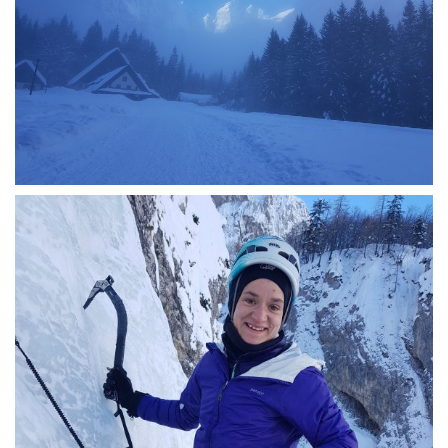
g
a
t
i
o
n