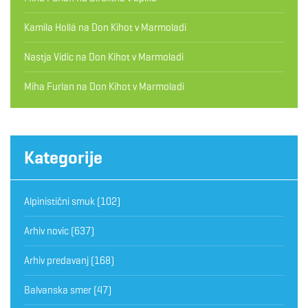
Kamila Hollá
na
Don Kihot v Marmoladi
Nastja Vidic
na
Don Kihot v Marmoladi
Miha Furlan
na
Don Kihot v Marmoladi
Kategorije
Alpinistični smuk
(102)
Arhiv novic
(637)
Arhiv predavanj
(168)
Balvanska smer
(47)