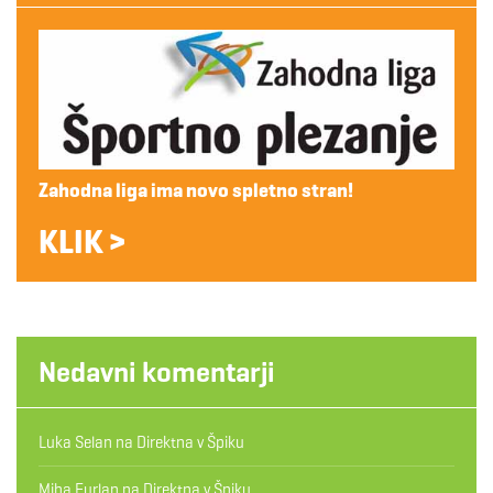
Zahodna liga ima novo spletno stran!
KLIK >
Nedavni komentarji
Luka Selan
na
Direktna v Špiku
Miha Furlan
na
Direktna v Špiku