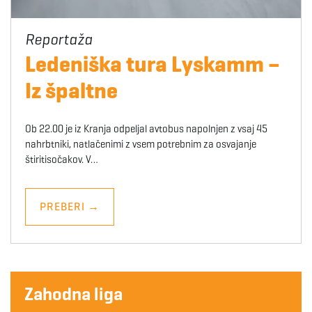
Ledeniška tura Lyskamm –
Iz špaltne
Ob 22.00 je iz Kranja odpeljal avtobus napolnjen z vsaj 45
nahrbtniki, natlačenimi z vsem potrebnim za osvajanje
štiritisočakov. V…
PREBERI
→
Zahodna liga