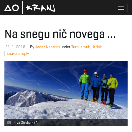
T
Na snegu nič novega …
o
31. 1. 2018
By
Janez Nastran
under
Turni smuk
,
Utrinki
Leave a reply
g
g
l
Prva Streha KSA