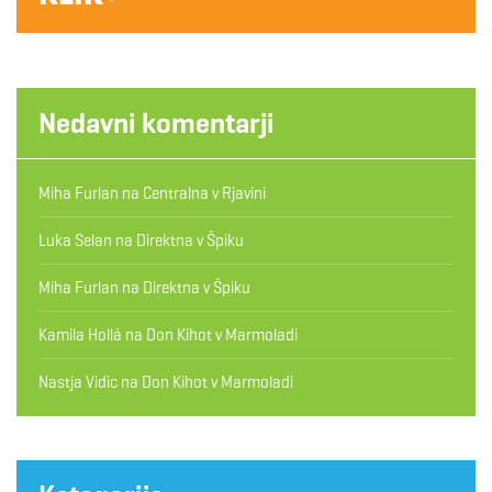
Nedavni komentarji
Miha Furlan
na
Centralna v Rjavini
Luka Selan
na
Direktna v Špiku
Miha Furlan
na
Direktna v Špiku
Kamila Hollá
na
Don Kihot v Marmoladi
Nastja Vidic
na
Don Kihot v Marmoladi