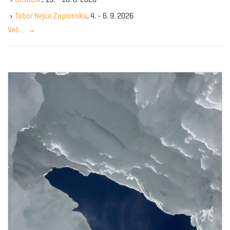
e
y
Tabor Nejca Zaplotnika
, 4. - 6. 9. 2026
w
Več …
→
o
r
d