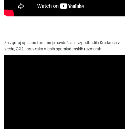
Za zgoraj opisano turo me je navdušila in vzpodbudila Kredarica v
sredo, 24.1., prav tako v lepih spomladanskih razmerah: