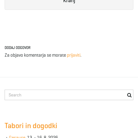
Kranj
DODAJ ODGOVOR
Za objavo komentarja se morate
prijaviti
.
S
e
a
r
c
Tabori in dogodki
h
k
Gesause
, 13. - 16. 8. 2026