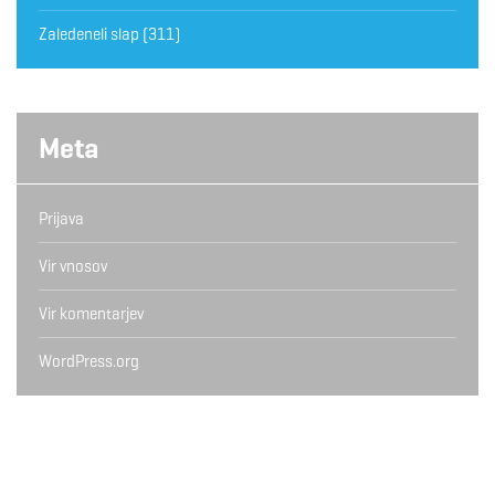
Zaledeneli slap
(311)
Meta
Prijava
Vir vnosov
Vir komentarjev
WordPress.org