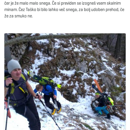
čer je že malo malo snega. Če si previden se izogneš vsem skalnim
g
minam. Čez Taško bi bilo lahko več snega, za bolj udoben prehod, če
že za smuko ne.
a
t
i
o
n