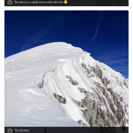
Še zadnji vztrajnik na smučeh odneha
The Streha