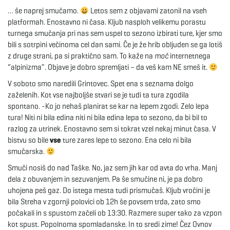
… še naprej smučamo.
Letos sem z objavami zatonil na vseh
e
platformah. Enostavno ni časa. Kljub nasploh velikemu porastu
turnega smučanja pri nas sem uspel to sezono izbirati ture, kjer smo
bili s sotrpini večinoma cel dan sami. Če je že hrib obljuden se ga lotiš
z druge strani, pa si praktično sam. To kaže na
moč
internetnega
n
“alpinizma”. Objave je dobro spremljati – da veš kam NE smeš it.
V soboto smo naredili Grintovec. Spet ena s seznama dolgo
zaželenih. Kot vse najboljše stvari se je tudi ta tura zgodila
spontano. -Ko jo nehaš planirat se kar na lepem zgodi. Zelo lepa
a
tura! Niti ni bila edina niti ni bila edina lepa to sezono, da bi bil to
razlog za utrinek. Enostavno sem si tokrat vzel nekaj minut časa. V
bistvu so bile
vse
ture zares lepe to sezono. Ena celo ni bila
v
smučarska.
Smuči nosiš do nad Taške. No, jaz sem jih kar od avta do vrha. Manj
dela z obuvanjem in sezuvanjem. Pa še smučine ni, je pa dobro
uhojena peš gaz. Do istega mesta tudi prismučaš. Kljub vročini je
i
bila Streha v zgornji polovici ob 12h še povsem trda, zato smo
počakali in s spustom začeli ob 13:30. Razmere super tako za vzpon
kot spust. Popolnoma spomladanske. In to sredi zime! Čez Ovnov