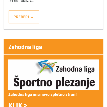
štiritisočakov. V…
PREBERI
→
Zahodna liga
Zahodna liga ima novo spletno stran!
KLIK >