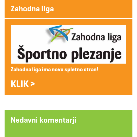
Zahodna liga
Zahodna liga ima novo spletno stran!
KLIK >
Nedavni komentarji