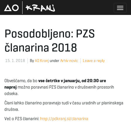
T
Posodobljeno: PZS
članarina 2018
o
15. 1. 2018
By
AO Kranj
under
Arhiv novic
Leave a reply
g
Obveščamo, da bo
vse četrtke v januarju,
od 20:30 ure
naprej
možno poravnati PZS članarino v društvenih prostorih
g
odseka.
Člani lahko članarino poravnajo tudi v času uradnih ur planinskega
društva.
l
Več o PZS članarini:
http://pdkranj.si/clanarina