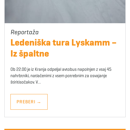
Ledeniška tura Lyskamm –
Iz špaltne
Ob 22.00 je iz Kranja odpeljal avtobus napolnjen z vsaj 45
nahrbtniki, natlačenimi z vsem potrebnim za osvajanje
štiritisočakov. V…
PREBERI
→