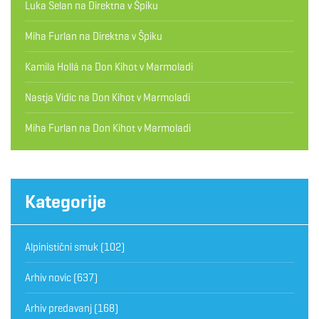
Luka Selan
na
Direktna v Špiku
Miha Furlan
na
Direktna v Špiku
Kamila Hollá
na
Don Kihot v Marmoladi
Nastja Vidic
na
Don Kihot v Marmoladi
Miha Furlan
na
Don Kihot v Marmoladi
Kategorije
Alpinistični smuk
(102)
Arhiv novic
(637)
Arhiv predavanj
(168)