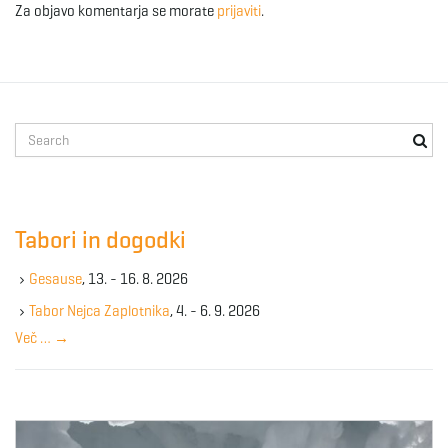
Za objavo komentarja se morate
prijaviti
.
g
a
S
e
a
t
r
c
Tabori in dogodki
h
k
i
Gesause
, 13. - 16. 8. 2026
e
y
Tabor Nejca Zaplotnika
, 4. - 6. 9. 2026
w
Več …
→
o
o
r
d
n