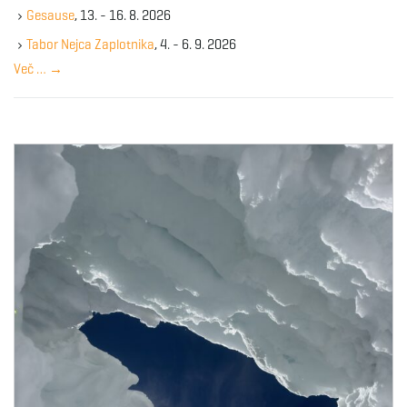
k
g
Gesause
, 13. - 16. 8. 2026
e
y
Tabor Nejca Zaplotnika
, 4. - 6. 9. 2026
w
Več …
→
o
a
r
d
t
i
o
n