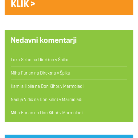
KLIK >
Nedavni komentarji
Luka Selan
na
Direktna v Špiku
Miha Furlan
na
Direktna v Špiku
Kamila Hollá
na
Don Kihot v Marmoladi
Nastja Vidic
na
Don Kihot v Marmoladi
Miha Furlan
na
Don Kihot v Marmoladi