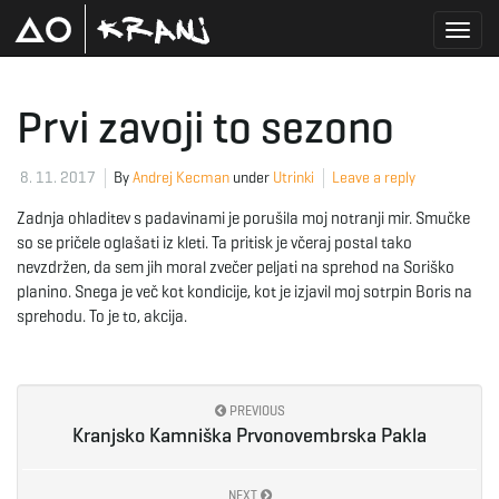
T
Prvi zavoji to sezono
o
8. 11. 2017
By
Andrej Kecman
under
Utrinki
Leave a reply
Zadnja ohladitev s padavinami je porušila moj notranji mir. Smučke
so se pričele oglašati iz kleti. Ta pritisk je včeraj postal tako
g
nevzdržen, da sem jih moral zvečer peljati na sprehod na Soriško
planino. Snega je več kot kondicije, kot je izjavil moj sotrpin Boris na
sprehodu. To je to, akcija.
g
PREVIOUS
Kranjsko Kamniška Prvonovembrska Pakla
l
NEXT