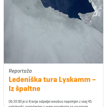
Ledeniška tura Lyskamm –
Iz špaltne
Ob 22.00 je iz Kranja odpeljal avtobus napolnjen z vsaj 45
nahrbtniki, natlačenimi z vsem potrebnim za osvajanje