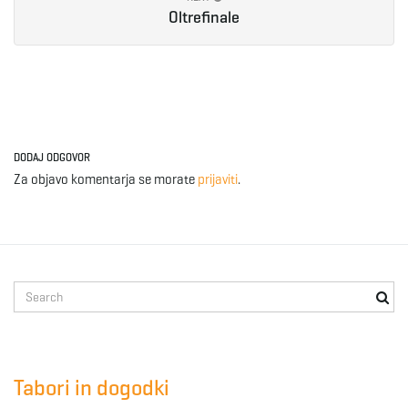
Oltrefinale
e
n
DODAJ ODGOVOR
Za objavo komentarja se morate
prijaviti
.
a
v
S
e
a
i
r
c
Tabori in dogodki
h