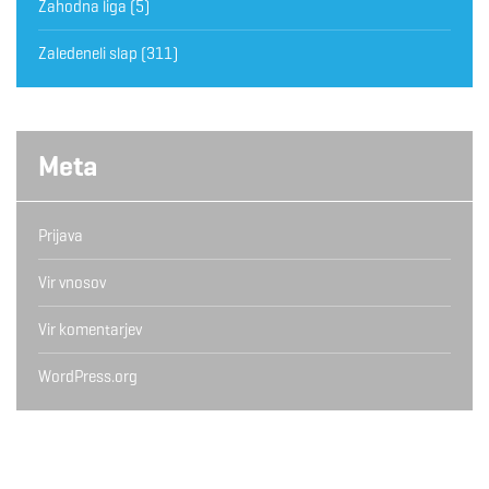
Zahodna liga
(5)
Zaledeneli slap
(311)
Meta
Prijava
Vir vnosov
Vir komentarjev
WordPress.org