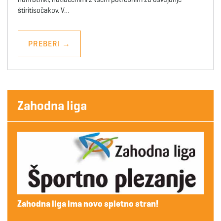
štiritisočakov. V…
PREBERI
→
Zahodna liga
Zahodna liga ima novo spletno stran!