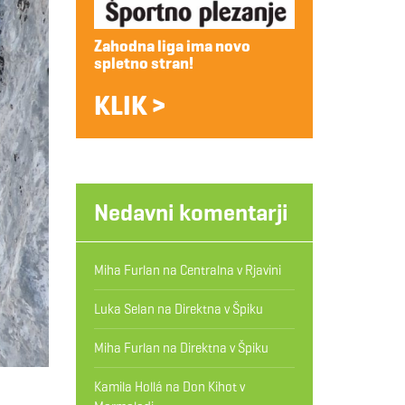
Zahodna liga ima novo
spletno stran!
KLIK >
Nedavni komentarji
Miha Furlan
na
Centralna v Rjavini
Luka Selan
na
Direktna v Špiku
Miha Furlan
na
Direktna v Špiku
Kamila Hollá
na
Don Kihot v