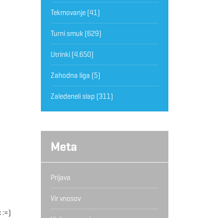
Tekmovanje
(41)
Turni smuk
(629)
Utrinki
(4.650)
Zahodna liga
(5)
Zaledeneli slap
(311)
Meta
Prijava
Vir vnosov
 :=)