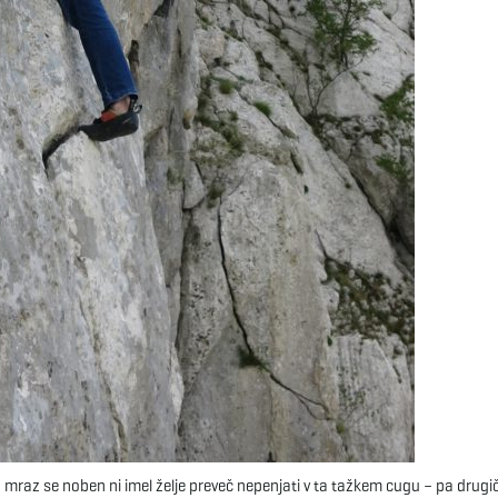
 mraz se noben ni imel želje preveč nepenjati v ta tažkem cugu – pa drugič