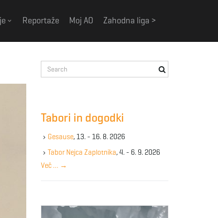
je
Reportaže
Moj AO
Zahodna liga >
S
e
a
r
c
Tabori in dogodki
h
k
Gesause
, 13. - 16. 8. 2026
e
y
Tabor Nejca Zaplotnika
, 4. - 6. 9. 2026
w
Več …
→
o
r
d