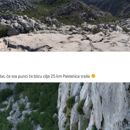
edat, če sta punci že blizu cilja 25 km Paklenica traila