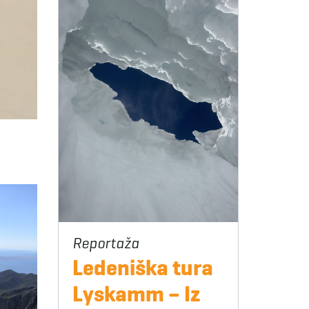
Ledeniška tura
Lyskamm – Iz