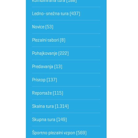
Kombinirana tura
(188)
Ledno-snežna tura
(437)
Novice
(53)
Plezalni tabori
(8)
Pohajkovanje
(222)
Predavanja
(13)
Pristop
(137)
Reportaže
(115)
Skalna tura
(1.314)
Skupna tura
(149)
Športno plezalni vzpon
(569)