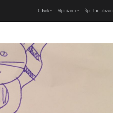
Odsek
Alpinizem
Športno plezan