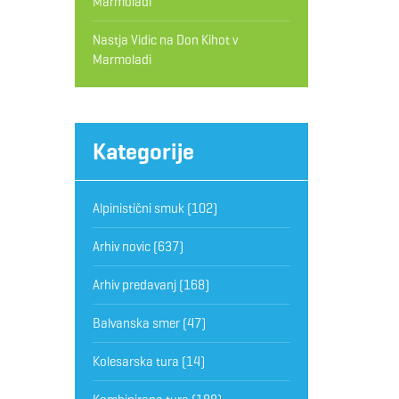
Marmoladi
Nastja Vidic
na
Don Kihot v
Marmoladi
Kategorije
Alpinistični smuk
(102)
Arhiv novic
(637)
Arhiv predavanj
(168)
Balvanska smer
(47)
Kolesarska tura
(14)