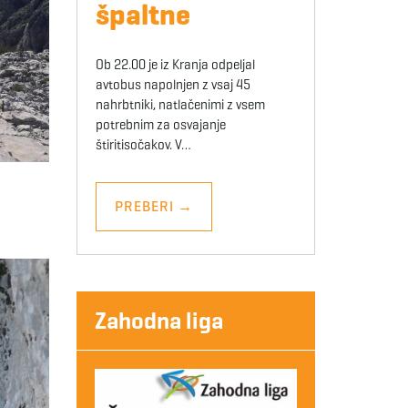
špaltne
Ob 22.00 je iz Kranja odpeljal
avtobus napolnjen z vsaj 45
nahrbtniki, natlačenimi z vsem
potrebnim za osvajanje
štiritisočakov. V…
PREBERI
→
Zahodna liga