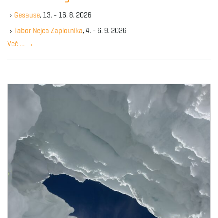
g
k
Gesause
, 13. - 16. 8. 2026
e
y
Tabor Nejca Zaplotnika
, 4. - 6. 9. 2026
w
Več …
→
a
o
r
d
t
i
o
n