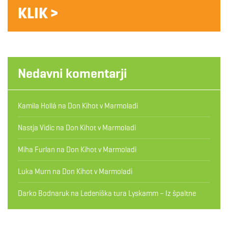
KLIK >
Nedavni komentarji
Kamila Hollá
na
Don Kihot v Marmoladi
Nastja Vidic
na
Don Kihot v Marmoladi
Miha Furlan
na
Don Kihot v Marmoladi
Luka Murn
na
Don Kihot v Marmoladi
Darko Bodnaruk
na
Ledeniška tura Lyskamm – Iz špaltne