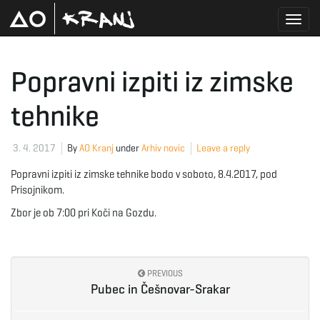
T
Popravni izpiti iz zimske
tehnike
o
3. 4. 2017
By
AO Kranj
under
Arhiv novic
Leave a reply
g
Popravni izpiti iz zimske tehnike bodo v soboto, 8.4.2017, pod
Prisojnikom.
Zbor je ob 7:00 pri Koči na Gozdu.
g
PREVIOUS
l
Pubec in Češnovar-Srakar