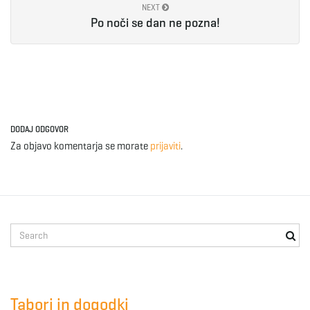
NEXT
Po noči se dan ne pozna!
e
n
DODAJ ODGOVOR
a
Za objavo komentarja se morate
prijaviti
.
v
S
e
a
i
r
c
Tabori in dogodki
h