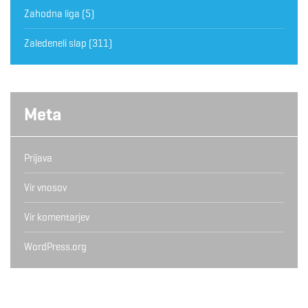
Zahodna liga
(5)
Zaledeneli slap
(311)
Meta
Prijava
Vir vnosov
Vir komentarjev
WordPress.org