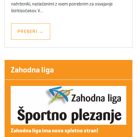
nahrbtniki, natlačenimi z vsem potrebnim za osvajanje
štiritisočakov. V…
PREBERI
→
Zahodna liga
Zahodna liga ima novo spletno stran!