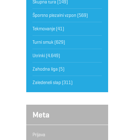
Skupna tura
(149)
Športno plezalni vzpon
(569)
Tekmovanje
(41)
Turni smuk
(629)
Utrinki
(4.649)
Zahodna liga
(5)
Zaledeneli slap
(311)
Meta
Prijava