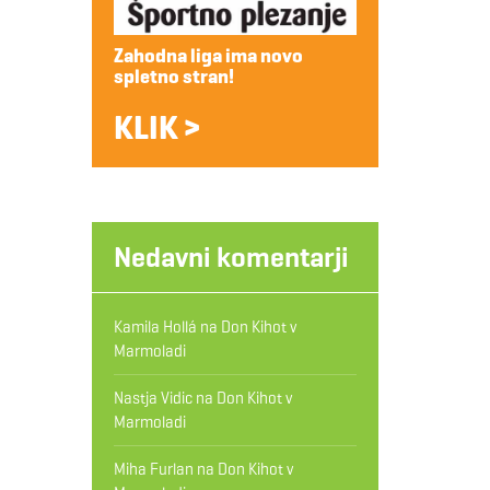
Zahodna liga ima novo
spletno stran!
KLIK >
Nedavni komentarji
Kamila Hollá
na
Don Kihot v
Marmoladi
Nastja Vidic
na
Don Kihot v
Marmoladi
Miha Furlan
na
Don Kihot v