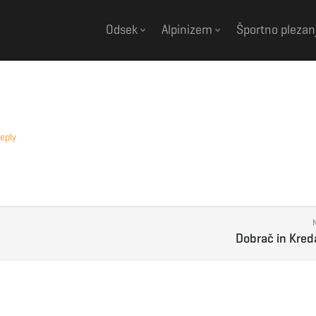
Odsek
Alpinizem
Športno plezan
eply
Dobrač in Kred