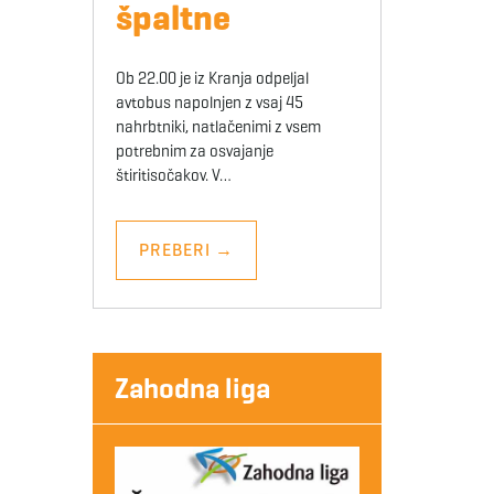
špaltne
Ob 22.00 je iz Kranja odpeljal
avtobus napolnjen z vsaj 45
nahrbtniki, natlačenimi z vsem
potrebnim za osvajanje
štiritisočakov. V…
PREBERI
→
Zahodna liga