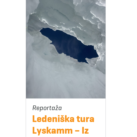
Ledeniška tura
Lyskamm – Iz