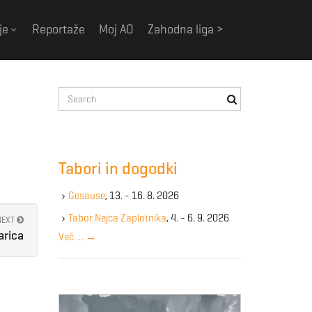
je
Reportaže
Moj AO
Zahodna liga >
S
e
a
r
c
Tabori in dogodki
h
k
Gesause
, 13. - 16. 8. 2026
e
y
Tabor Nejca Zaplotnika
, 4. - 6. 9. 2026
NEXT
w
arica
Več …
→
o
r
d