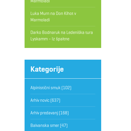
Marmoladi
Luka Murn
na
Don Kihot v
Marmoladi
Darko Bodnaruk
na
Ledeniška tura
Lyskamm – Iz špaltne
Kategorije
Alpinistični smuk
(102)
Arhiv novic
(637)
Arhiv predavanj
(168)
Balvanska smer
(47)