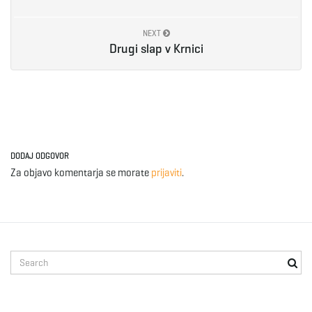
e
NEXT
Drugi slap v Krnici
n
a
DODAJ ODGOVOR
Za objavo komentarja se morate
prijaviti
.
v
S
i
e
a
r