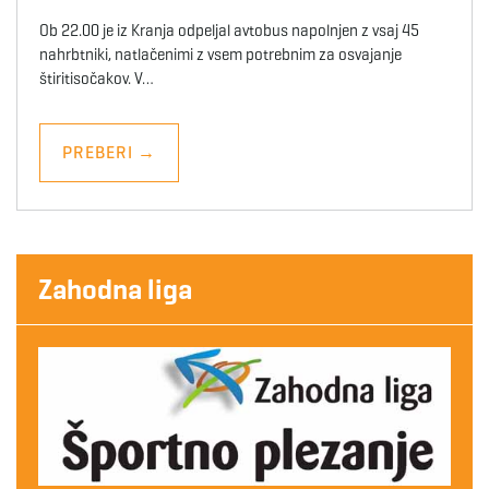
Ob 22.00 je iz Kranja odpeljal avtobus napolnjen z vsaj 45
nahrbtniki, natlačenimi z vsem potrebnim za osvajanje
štiritisočakov. V…
PREBERI
→
Zahodna liga