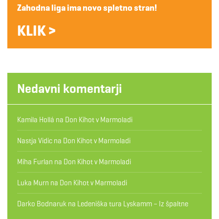
Zahodna liga ima novo spletno stran!
KLIK >
Nedavni komentarji
Kamila Hollá
na
Don Kihot v Marmoladi
Nastja Vidic
na
Don Kihot v Marmoladi
Miha Furlan
na
Don Kihot v Marmoladi
Luka Murn
na
Don Kihot v Marmoladi
Darko Bodnaruk
na
Ledeniška tura Lyskamm – Iz špaltne