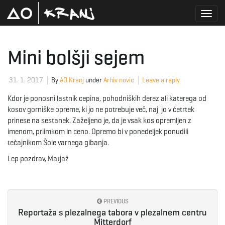
T
Mini bolšji sejem
o
31. 1. 2017
By
AO Kranj
under
Arhiv novic
Leave a reply
Kdor je ponosni lastnik cepina, pohodniških derez ali katerega od
kosov gorniške opreme, ki jo ne potrebuje več, naj jo v četrtek
g
prinese na sestanek. Zaželjeno je, da je vsak kos opremljen z
imenom, priimkom in ceno. Opremo bi v ponedeljek ponudili
tečajnikom Šole varnega gibanja.
Lep pozdrav, Matjaž
g
l
PREVIOUS
Reportaža s plezalnega tabora v plezalnem centru
Mitterdorf