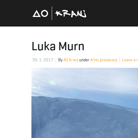
Luka Murn
30. 1. 2017
By
AO Kranj
under
Arhiv predavanj
Leave a r