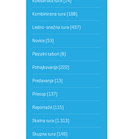
Kolesarska tura
(14)
Kombinirana tura
(188)
Ledno-snežna tura
(437)
Novice
(53)
Plezalni tabori
(8)
Pohajkovanje
(222)
Predavanja
(13)
Pristop
(137)
Reportaže
(115)
Skalna tura
(1.313)
Skupna tura
(149)