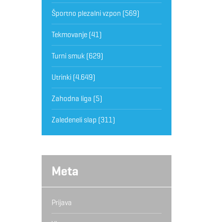
Športno plezalni vzpon
(569)
Tekmovanje
(41)
Turni smuk
(629)
Utrinki
(4.649)
Zahodna liga
(5)
Zaledeneli slap
(311)
Meta
Prijava