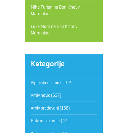
Miha Furlan
na
Don Kihot v
Marmoladi
Luka Murn
na
Don Kihot v
Marmoladi
Kategorije
Alpinistični smuk
(102)
Arhiv novic
(637)
Arhiv predavanj
(168)
Balvanska smer
(47)