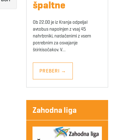
špaltne
Ob 22.00 je iz Kranja odpeljal
avtobus napolnjen z vsaj 45
nahrbtniki, natlačenimi z vsem
potrebnim za osvajanje
štiritisočakov. V…
PREBERI
→
Zahodna liga