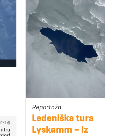
Ledeniška tura
NEXT
Lyskamm – Iz
entru
rdorf