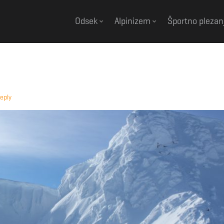
Odsek
Alpinizem
Športno plezan
eply