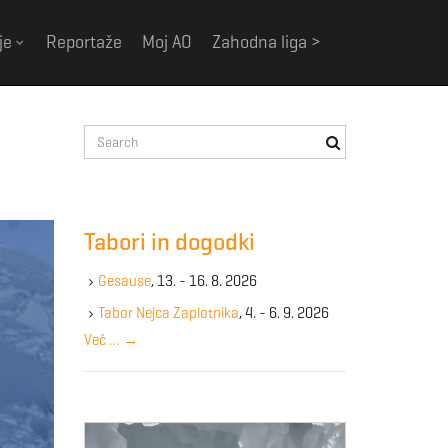
je
Reportaže
Moj AO
Zahodna liga >
S
e
a
r
c
Tabori in dogodki
h
k
Gesause
, 13. - 16. 8. 2026
e
y
Tabor Nejca Zaplotnika
, 4. - 6. 9. 2026
w
Več …
→
o
r
d