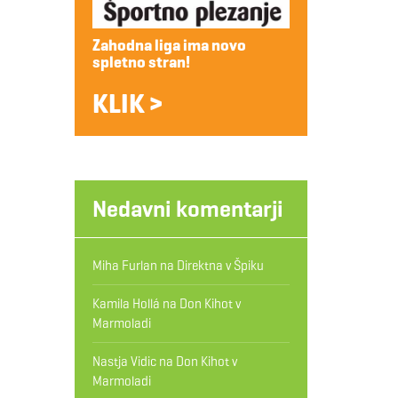
Zahodna liga ima novo
spletno stran!
KLIK >
Nedavni komentarji
Miha Furlan
na
Direktna v Špiku
Kamila Hollá
na
Don Kihot v
Marmoladi
Nastja Vidic
na
Don Kihot v
Marmoladi