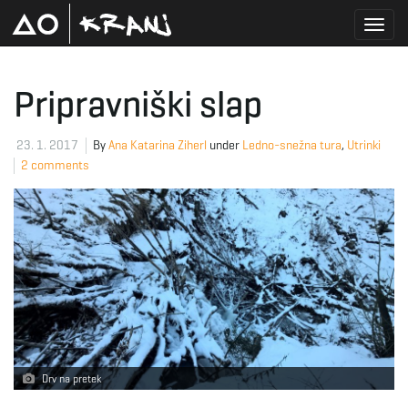
T
Pripravniški slap
o
23. 1. 2017
By
Ana Katarina Ziherl
under
Ledno-snežna tura
,
Utrinki
2 comments
g
g
l
Drv na pretek