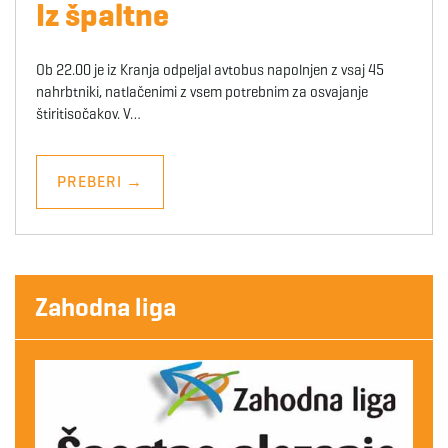
Iz špaltne
Ob 22.00 je iz Kranja odpeljal avtobus napolnjen z vsaj 45
nahrbtniki, natlačenimi z vsem potrebnim za osvajanje
štiritisočakov. V…
PREBERI
→
Zahodna liga