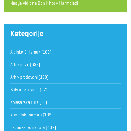
Nastja Vidic
na
Don Kihot v Marmoladi
Kategorije
Alpinistični smuk
(102)
Arhiv novic
(637)
Arhiv predavanj
(168)
Balvanska smer
(47)
Kolesarska tura
(14)
Kombinirana tura
(188)
Ledno-snežna tura
(437)