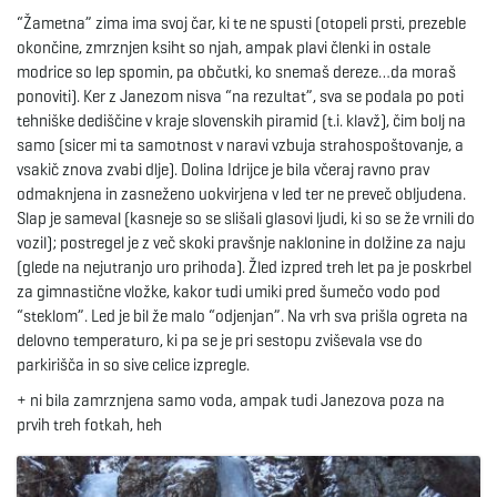
“Žametna” zima ima svoj čar, ki te ne spusti (otopeli prsti, prezeble
e
okončine, zmrznjen ksiht so njah, ampak plavi členki in ostale
modrice so lep spomin, pa občutki, ko snemaš dereze…da moraš
ponoviti). Ker z Janezom nisva “na rezultat”, sva se podala po poti
tehniške dediščine v kraje slovenskih piramid (t.i. klavž), čim bolj na
n
samo (sicer mi ta samotnost v naravi vzbuja strahospoštovanje, a
vsakič znova zvabi dlje). Dolina Idrijce je bila včeraj ravno prav
odmaknjena in zasneženo uokvirjena v led ter ne preveč obljudena.
Slap je sameval (kasneje so se slišali glasovi ljudi, ki so se že vrnili do
a
vozil); postregel je z več skoki pravšnje naklonine in dolžine za naju
(glede na nejutranjo uro prihoda). Žled izpred treh let pa je poskrbel
za gimnastične vložke, kakor tudi umiki pred šumečo vodo pod
“steklom”. Led je bil že malo “odjenjan”. Na vrh sva prišla ogreta na
v
delovno temperaturo, ki pa se je pri sestopu zviševala vse do
parkirišča in so sive celice izpregle.
+ ni bila zamrznjena samo voda, ampak tudi Janezova poza na
i
prvih treh fotkah, heh