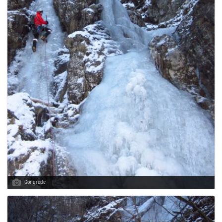
g
a
t
i
o
Gor grede
n