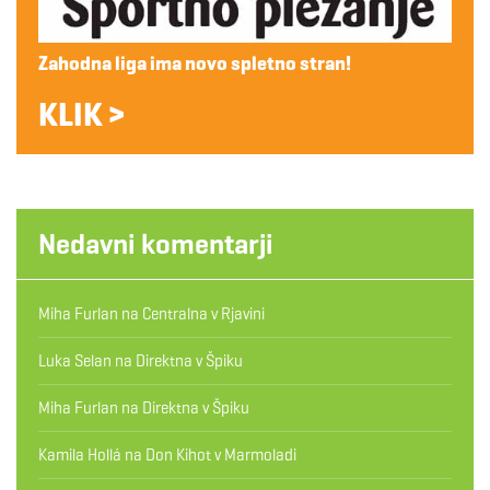
Zahodna liga ima novo spletno stran!
KLIK >
Nedavni komentarji
Miha Furlan
na
Centralna v Rjavini
Luka Selan
na
Direktna v Špiku
Miha Furlan
na
Direktna v Špiku
Kamila Hollá
na
Don Kihot v Marmoladi