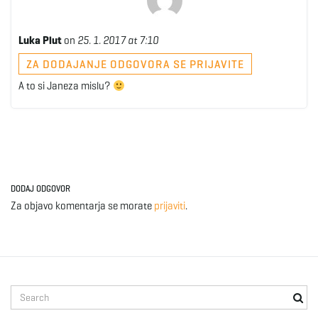
Luka Plut
on
25. 1. 2017 at 7:10
ZA DODAJANJE ODGOVORA SE PRIJAVITE
A to si Janeza mislu?
DODAJ ODGOVOR
Za objavo komentarja se morate
prijaviti
.
S
e