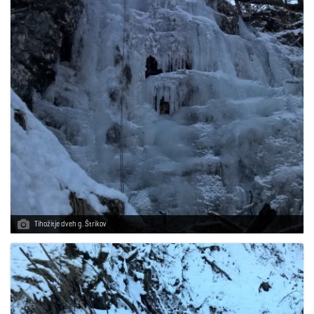
Tihožitje dveh g. Štrikov