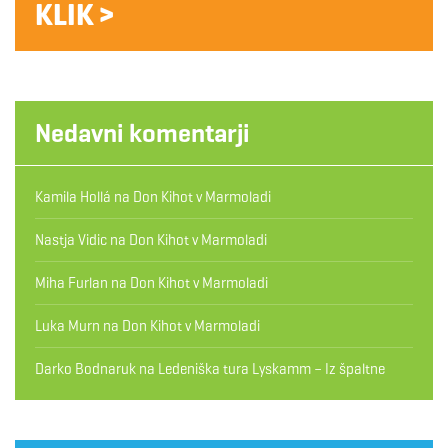
KLIK >
Nedavni komentarji
Kamila Hollá
na
Don Kihot v Marmoladi
Nastja Vidic
na
Don Kihot v Marmoladi
Miha Furlan
na
Don Kihot v Marmoladi
Luka Murn
na
Don Kihot v Marmoladi
Darko Bodnaruk
na
Ledeniška tura Lyskamm – Iz špaltne