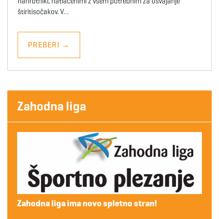
nahrbtniki, natlačenimi z vsem potrebnim za osvajanje
štiritisočakov. V…
PREBERI
→
Zahodna liga
Zahodna liga ima novo spletno stran!