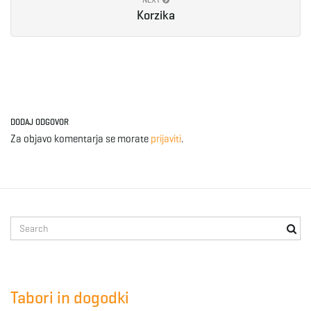
g
Korzika
a
DODAJ ODGOVOR
t
Za objavo komentarja se morate
prijaviti
.
i
S
e
o
a
r
c
Tabori in dogodki
h
n