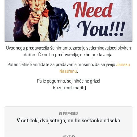
e
n
Uvodnega predavatelja še nimamo, zato je sedemindvajseti okviren
datum. Če ne bo predavatelja, ne bo predavanja.
a
Potencialne kandidate za predavanje prosimo, da se javijo
Janezu
Nastranu
.
Pa le pogumno, saj nihče ne grize!
(Razen enih parih)
v
PREVIOUS
i
V četrtek, dvajsetega, ne bo sestanka odseka
NEXT