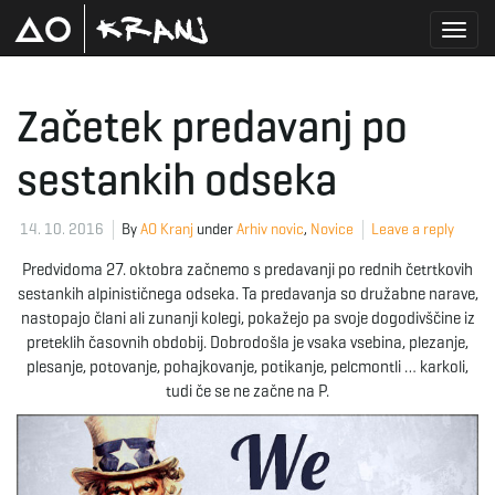
T
Začetek predavanj po
sestankih odseka
o
14. 10. 2016
By
AO Kranj
under
Arhiv novic
,
Novice
Leave a reply
g
Predvidoma 27. oktobra začnemo s predavanji po rednih četrtkovih
sestankih alpinističnega odseka. Ta predavanja so družabne narave,
nastopajo člani ali zunanji kolegi, pokažejo pa svoje dogodivščine iz
preteklih časovnih obdobij. Dobrodošla je vsaka vsebina, plezanje,
g
plesanje, potovanje, pohajkovanje, potikanje, pelcmontli … karkoli,
tudi če se ne začne na P.
l