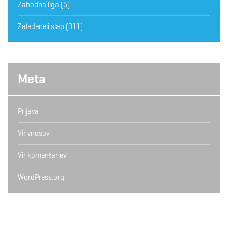
Zahodna liga
(5)
Zaledeneli slap
(311)
Meta
Prijava
Vir vnosov
Vir komentarjev
WordPress.org