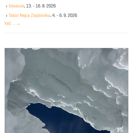
k
Gesause
, 13. - 16. 8. 2026
e
y
Tabor Nejca Zaplotnika
, 4. - 6. 9. 2026
w
Več …
→
o
r
d