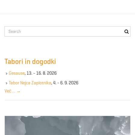
S
e
a
r
c
Tabori in dogodki
h
k
Gesause
, 13. - 16. 8. 2026
e
y
Tabor Nejca Zaplotnika
, 4. - 6. 9. 2026
w
Več …
→
o
r
d