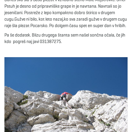
Pstuh je desno od pripravniške grape in je navrtana. Navrtali so jo
e
jeseničani. Postreže z lepo kompaktno dobro štirico v drugem
cugu.Gužve ni bilo, kot leto nazaj,ko sva zaradi gužve v drugem cugu
raje šla plezat Pocarsko. Po dolgem času spet en super dan v hribih.
Pa še dodatek. Blizu drugega štanta sem našel sončna očala, če jih
n
kdo pogreš naj javi 031387275.
a
v
i