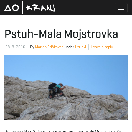
T
Pstuh-Mala Mojstrovka
o
28. 8. 2016
By
Marjan Friškovec
under
Utrinki
Leave a reply
g
g
l
Danes sva šla s Sašo plezat v vzhodno steno Male Mojstrovke. Smer