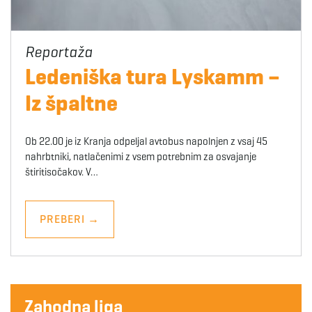
Ledeniška tura Lyskamm –
Iz špaltne
Ob 22.00 je iz Kranja odpeljal avtobus napolnjen z vsaj 45
nahrbtniki, natlačenimi z vsem potrebnim za osvajanje
štiritisočakov. V…
PREBERI
→
Zahodna liga