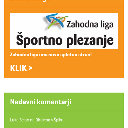
Zahodna liga ima novo spletno stran!
KLIK >
Nedavni komentarji
Luka Selan
na
Direktna v Špiku