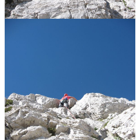
g
a
t
i
o
n