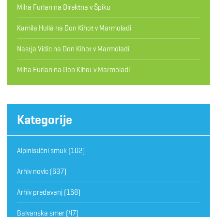
Miha Furlan
na
Direktna v Špiku
Kamila Hollá
na
Don Kihot v Marmoladi
Nastja Vidic
na
Don Kihot v Marmoladi
Miha Furlan
na
Don Kihot v Marmoladi
Kategorije
Alpinistični smuk
(102)
Arhiv novic
(637)
Arhiv predavanj
(168)
Balvanska smer
(47)