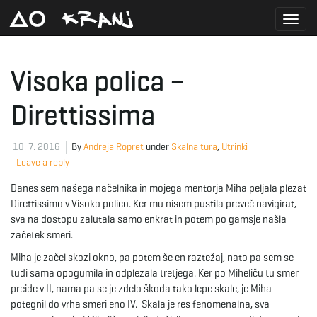
T
Visoka polica –
Direttissima
o
10. 7. 2016
By
Andreja Ropret
under
Skalna tura
,
Utrinki
Leave a reply
g
Danes sem našega načelnika in mojega mentorja Miha peljala plezat
Direttissimo v Visoko polico. Ker mu nisem pustila preveč navigirat,
sva na dostopu zalutala samo enkrat in potem po gamsje našla
g
začetek smeri.
Miha je začel skozi okno, pa potem še en raztežaj, nato pa sem se
tudi sama opogumila in odplezala tretjega. Ker po Miheliču tu smer
l
preide v II, nama pa se je zdelo škoda tako lepe skale, je Miha
potegnil do vrha smeri eno IV. Skala je res fenomenalna, sva