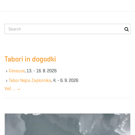
S
e
a
r
c
Tabori in dogodki
h
k
Gesause
, 13. - 16. 8. 2026
e
y
Tabor Nejca Zaplotnika
, 4. - 6. 9. 2026
w
Več …
→
o
r
d