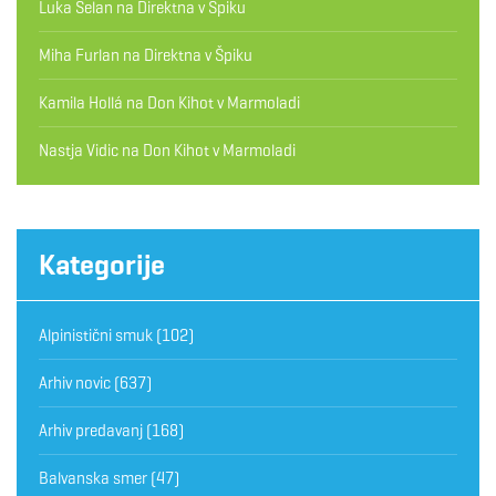
Luka Selan
na
Direktna v Špiku
Miha Furlan
na
Direktna v Špiku
Kamila Hollá
na
Don Kihot v Marmoladi
Nastja Vidic
na
Don Kihot v Marmoladi
Kategorije
Alpinistični smuk
(102)
Arhiv novic
(637)
Arhiv predavanj
(168)
Balvanska smer
(47)