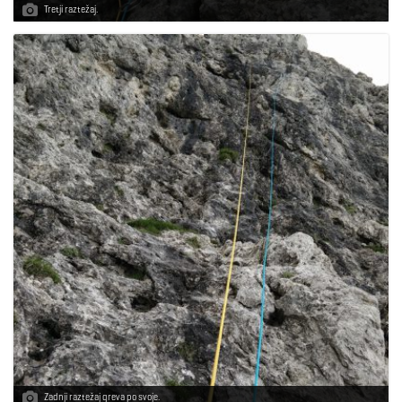
Tretji raztežaj.
Zadnji raztežaj greva po svoje.