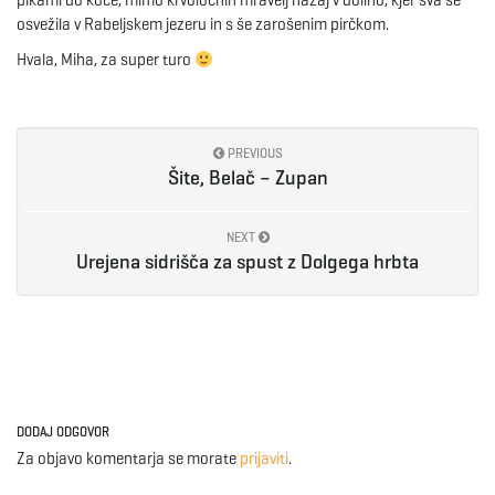
pikami do koče, mimo krvoločnih mravelj nazaj v dolino, kjer sva se
osvežila v Rabeljskem jezeru in s še zarošenim pirčkom.
Hvala, Miha, za super turo
PREVIOUS
Šite, Belač – Zupan
NEXT
Urejena sidrišča za spust z Dolgega hrbta
DODAJ ODGOVOR
Za objavo komentarja se morate
prijaviti
.