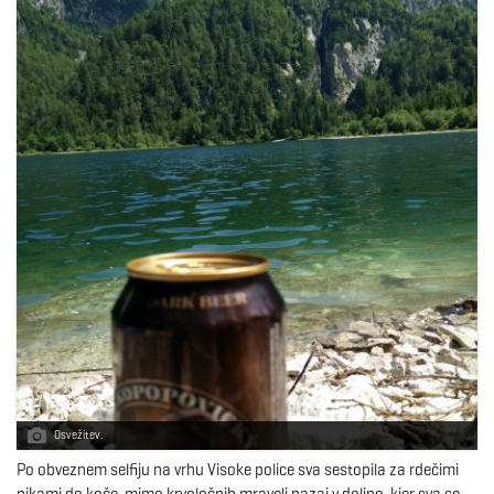
Osvežitev.
Po obveznem selfiju na vrhu Visoke police sva sestopila za rdečimi