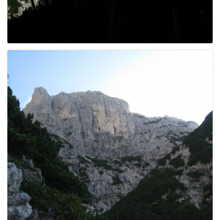
g
a
t
i
o
n