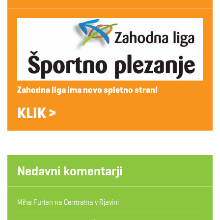
Zahodna liga ima novo spletno stran!
KLIK >
Nedavni komentarji
Miha Furlan
na
Centralna v Rjavini