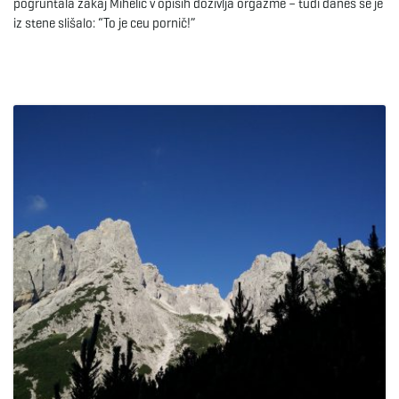
pogruntala zakaj Mihelič v opisih doživlja orgazme – tudi danes se je
iz stene slišalo: “To je ceu pornič!”
e
n
a
v
i