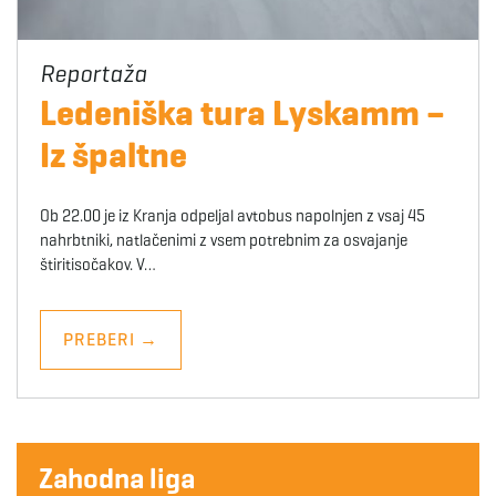
Ledeniška tura Lyskamm –
Iz špaltne
Ob 22.00 je iz Kranja odpeljal avtobus napolnjen z vsaj 45
nahrbtniki, natlačenimi z vsem potrebnim za osvajanje
štiritisočakov. V…
PREBERI
→
Zahodna liga