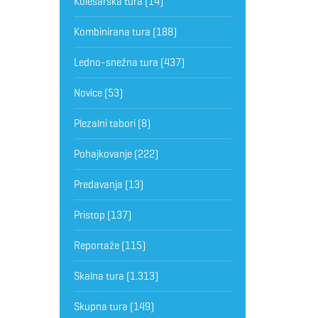
Kolesarska tura
(14)
Kombinirana tura
(188)
Ledno-snežna tura
(437)
Novice
(53)
Plezalni tabori
(8)
Pohajkovanje
(222)
Predavanja
(13)
Pristop
(137)
Reportaže
(115)
Skalna tura
(1.313)
Skupna tura
(149)