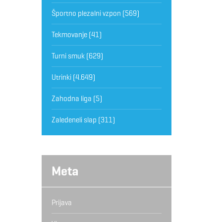
Športno plezalni vzpon
(569)
Tekmovanje
(41)
Turni smuk
(629)
Utrinki
(4.649)
Zahodna liga
(5)
Zaledeneli slap
(311)
Meta
Prijava