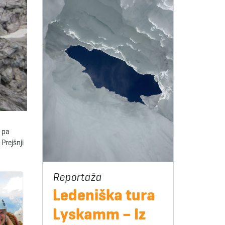
i pa
Prejšnji
Ledeniška tura
Lyskamm – Iz