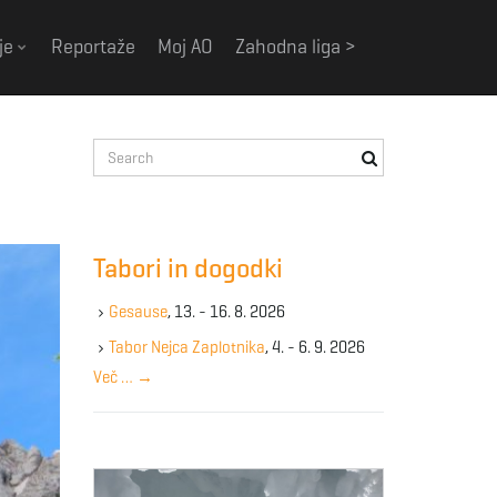
je
Reportaže
Moj AO
Zahodna liga >
S
e
a
r
c
Tabori in dogodki
h
k
Gesause
, 13. - 16. 8. 2026
e
y
Tabor Nejca Zaplotnika
, 4. - 6. 9. 2026
w
Več …
→
o
r
d