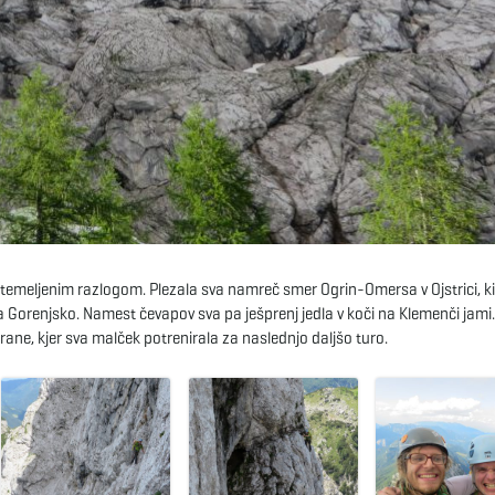
utemeljenim razlogom. Plezala sva namreč smer Ogrin-Omersa v Ojstrici, k
 Gorenjsko. Namest čevapov sva pa ješprenj jedla v koči na Klemenči jami. 
rane, kjer sva malček potrenirala za naslednjo daljšo turo.