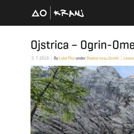
Ojstrica – Ogrin-Ome
3. 7. 2016
By
Luka Plut
under
Skalna tura
,
Utrinki
Leave 