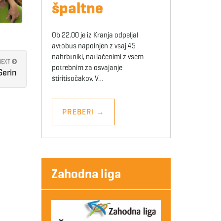
špaltne
Ob 22.00 je iz Kranja odpeljal
avtobus napolnjen z vsaj 45
nahrbtniki, natlačenimi z vsem
NEXT
potrebnim za osvajanje
Gerin
štiritisočakov. V…
PREBERI
→
Zahodna liga