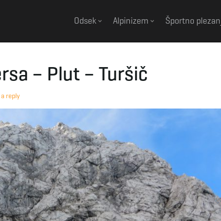
Odsek
Alpinizem
Športno plezan
rsa – Plut – Turšič
a reply