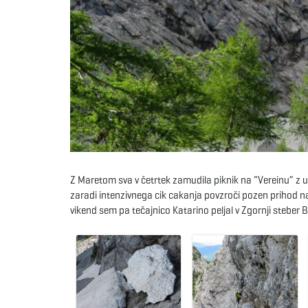
Z Maretom sva v četrtek zamudila piknik na “Vereinu” z 
zaradi intenzivnega cik cakanja povzroči pozen prihod na
vikend sem pa tečajnico Katarino peljal v Zgornji steber B