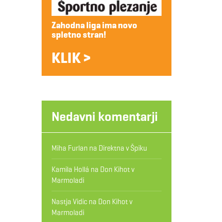
Zahodna liga ima novo
spletno stran!
KLIK >
Nedavni komentarji
Miha Furlan
na
Direktna v Špiku
Kamila Hollá
na
Don Kihot v
Marmoladi
Nastja Vidic
na
Don Kihot v
Marmoladi