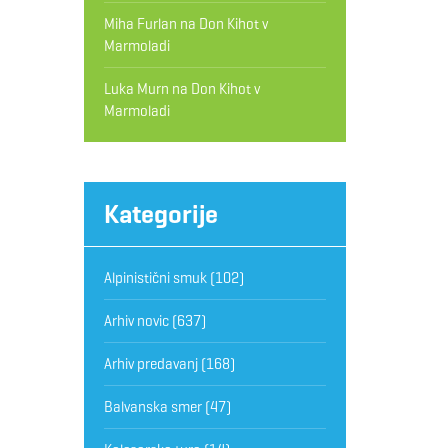
Miha Furlan
na
Don Kihot v
Marmoladi
Luka Murn
na
Don Kihot v
Marmoladi
Kategorije
Alpinistični smuk
(102)
Arhiv novic
(637)
Arhiv predavanj
(168)
Balvanska smer
(47)