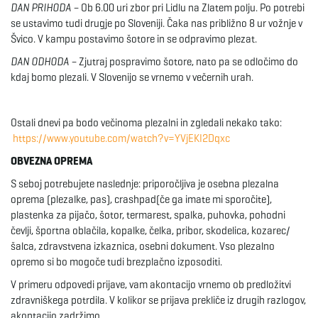
DAN PRIHODA –
Ob 6.00 uri zbor pri Lidlu na Zlatem polju. Po potrebi
se ustavimo tudi drugje po Sloveniji. Čaka nas približno 8 ur vožnje v
Švico. V kampu postavimo šotore in se odpravimo plezat.
DAN ODHODA –
Zjutraj pospravimo šotore, nato pa se odločimo do
kdaj bomo plezali. V Slovenijo se vrnemo v večernih urah.
Ostali dnevi pa bodo večinoma plezalni in zgledali nekako tako:
https://www.youtube.com/watch?v=YVjEKI2Dqxc
OBVEZNA OPREMA
S seboj potrebujete naslednje: priporočljiva je osebna plezalna
oprema (plezalke, pas), crashpad(če ga imate mi sporočite),
plastenka za pijačo, šotor, termarest, spalka, puhovka, pohodni
čevlji, športna oblačila, kopalke, čelka, pribor, skodelica, kozarec/
šalca, zdravstvena izkaznica, osebni dokument. Vso plezalno
opremo si bo mogoče tudi brezplačno izposoditi.
V primeru odpovedi prijave, vam akontacijo vrnemo ob predložitvi
zdravniškega potrdila. V kolikor se prijava prekliče iz drugih razlogov,
akontacijo zadržimo.