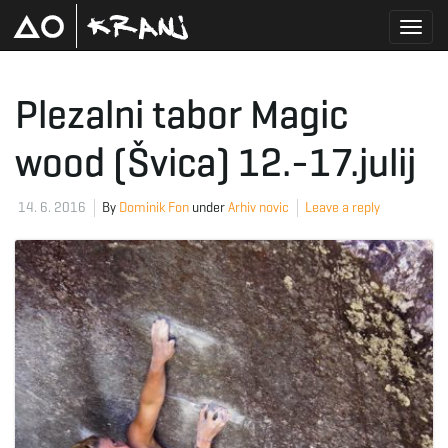
T
Plezalni tabor Magic
wood (Švica) 12.-17.julij
o
14. 6. 2016
By
Dominik Fon
under
Arhiv novic
Leave a reply
g
g
l