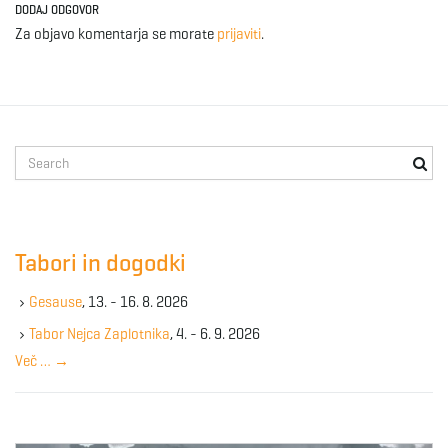
DODAJ ODGOVOR
Za objavo komentarja se morate
prijaviti
.
S
e
a
r
c
Tabori in dogodki
h
k
Gesause
, 13. - 16. 8. 2026
e
y
Tabor Nejca Zaplotnika
, 4. - 6. 9. 2026
w
Več …
→
o
r
d