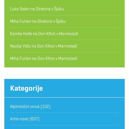
Luka Selan
na
Direktna v Špiku
Miha Furlan
na
Direktna v Špiku
Kamila Hollá
na
Don Kihot v Marmoladi
Nastja Vidic
na
Don Kihot v Marmoladi
Miha Furlan
na
Don Kihot v Marmoladi
Kategorije
Alpinistični smuk
(102)
Arhiv novic
(637)