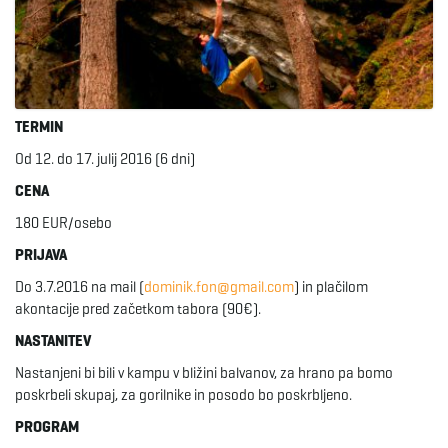
TERMIN
Od 12. do 17. julij 2016 (6 dni)
CENA
180 EUR/osebo
PRIJAVA
Do 3.7.2016 na mail (
dominik.fon@gmail.com
) in plačilom
akontacije pred začetkom tabora (90€).
NASTANITEV
Nastanjeni bi bili v kampu v bližini balvanov, za hrano pa bomo
poskrbeli skupaj, za gorilnike in posodo bo poskrbljeno.
PROGRAM