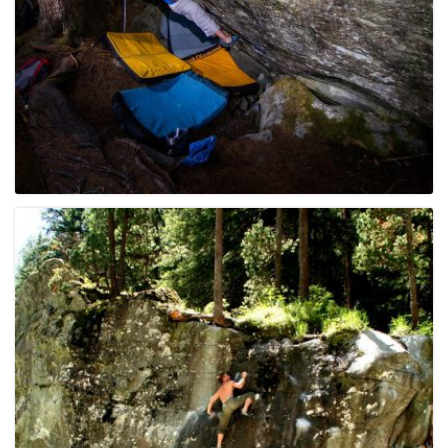
g
a
t
i
o
n