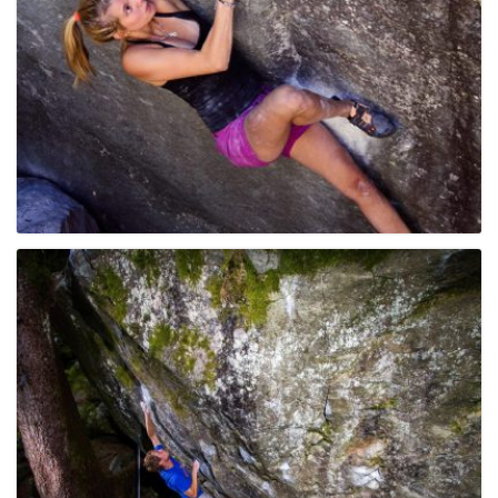
e
n
a
v
i