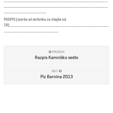
___________________________________________________________
___________________________________________________________
________________________
PODPIS (starša ali skrbnika za mlajše od
18):________________________________________________________
_______________________________
PREVIOUS
Razpis Kamniško sedlo
NEXT
Piz Bernina 2013