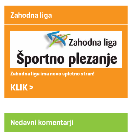
Zahodna liga
Zahodna liga ima novo spletno stran!
KLIK >
Nedavni komentarji