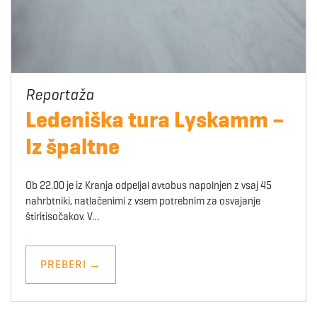
Ledeniška tura Lyskamm –
Iz špaltne
Ob 22.00 je iz Kranja odpeljal avtobus napolnjen z vsaj 45
nahrbtniki, natlačenimi z vsem potrebnim za osvajanje
štiritisočakov. V…
PREBERI
→