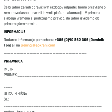
Če bi tabor zaradi opravičljivih razlogov odpadel, bomo prijavljene o
tem pravočasno obvestili in vrnili plačano akontacijo. V primeru
slabega vremena si pridržujemo pravico, da tabor izvedemo ob
primernejšem terminu.
INFORMACIJE
Dodatne informacije po telefonu:
+386 (0)40 562 306
(
Dominik
Fon
) ali na
treningi@aokranj.com
—————————————————————————-
PRIJAVNICA
IME IN
PRIIMEK:___________________________________________________
___________________________________________________________
_____
ULICA IN HIŠNA
ŠT.:________________________________________________________
________________________________________________________