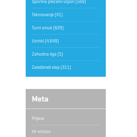
Športno plezalni vzpon
(569)
Tekmovanje
(41)
Turni smuk
(629)
Utrinki
(4.649)
Zahodna liga
(5)
Zaledeneli slap
(311)
Meta
Prijava
Vir vnosov