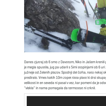
Danes zjutraj ob 6 smo z Davotom, Niko in Jašem krenili p
je megla spustila, jug pa udaril s 5imi stopinjami ob 6 ur
južneje od Zelenih plazov. Spodnji del čofta, nato nekaj sko
prediralo. Vmes kakih 10m zopet tista plast ki drsi skupa
velikosti in en seveda ni pasal v vez, kar pomeni da je o
“vlekla” in nama pomagala da termostat ni crknil.
Predvajalnik
videa