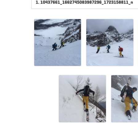
1.
10437661_1662745083987296_1723158811_n