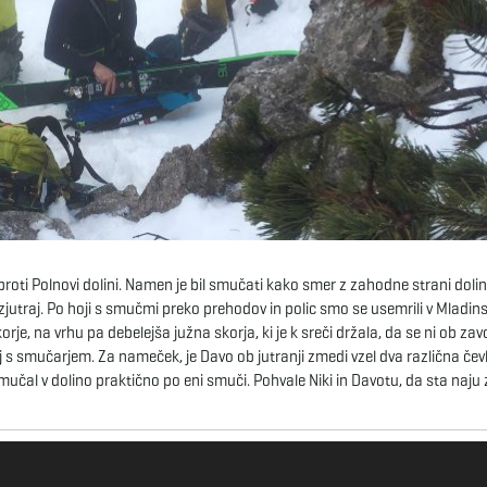
roti Polnovi dolini. Namen je bil smučati kako smer z zahodne strani dolin
i zjutraj. Po hoji s smučmi preko prehodov in polic smo se usemrili v Mladi
rje, na vrhu pa debelejša južna skorja, ki je k sreči držala, da se ni ob zav
j s smučarjem. Za nameček, je Davo ob jutranji zmedi vzel dva različna čev
dsmučal v dolino praktično po eni smuči. Pohvale Niki in Davotu, da sta naj