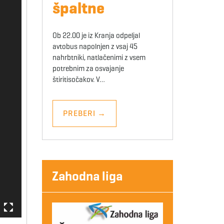
špaltne
Ob 22.00 je iz Kranja odpeljal
avtobus napolnjen z vsaj 45
nahrbtniki, natlačenimi z vsem
potrebnim za osvajanje
štiritisočakov. V…
PREBERI
→
Zahodna liga