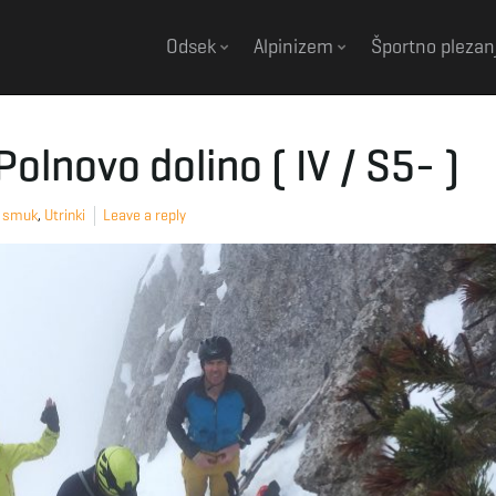
Odsek
Alpinizem
Športno plezan
olnovo dolino ( IV / S5- )
i smuk
,
Utrinki
Leave a reply