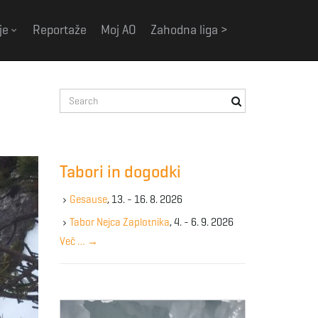
je
Reportaže
Moj AO
Zahodna liga >
S
e
a
r
c
Tabori in dogodki
h
k
Gesause
, 13. - 16. 8. 2026
e
y
Tabor Nejca Zaplotnika
, 4. - 6. 9. 2026
w
Več …
→
o
r
d