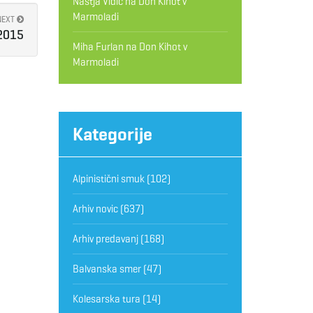
Nastja Vidic
na
Don Kihot v
Marmoladi
NEXT
 2015
Miha Furlan
na
Don Kihot v
Marmoladi
Kategorije
Alpinistični smuk
(102)
Arhiv novic
(637)
Arhiv predavanj
(168)
Balvanska smer
(47)
Kolesarska tura
(14)