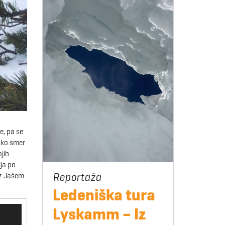
e, pa se
nsko smer
ojih
lja po
u z Jašem
Ledeniška tura
Lyskamm – Iz