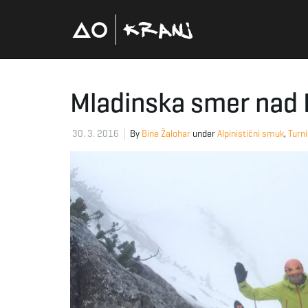
Mladinska smer nad P
30. 3. 2016
By
Bine Žalohar
under
Alpinistični smuk
,
Turn