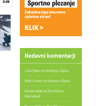
2:08
Zahodna liga ima novo
spletno stran!
KLIK >
Nedavni komentarji
Luka Selan
na
Direktna v Špiku
Miha Furlan
na
Direktna v Špiku
Kamila Hollá
na
Don Kihot v
Marmoladi