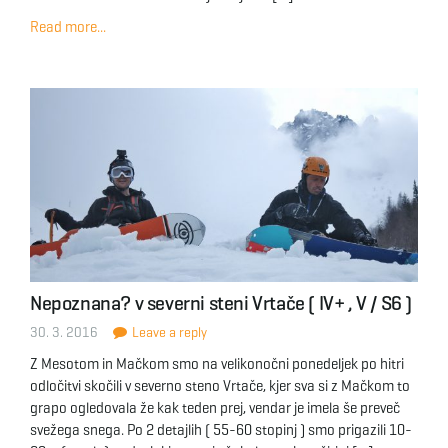
Read more...
Nepoznana? v severni steni Vrtače ( IV+ , V / S6 )
30. 3. 2016
Leave a reply
Z Mesotom in Mačkom smo na velikonočni ponedeljek po hitri
odločitvi skočili v severno steno Vrtače, kjer sva si z Mačkom to
grapo ogledovala že kak teden prej, vendar je imela še preveč
svežega snega. Po 2 detajlih ( 55-60 stopinj ) smo prigazili 10-