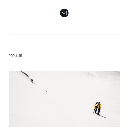
e
n
POPULAR
a
v
i