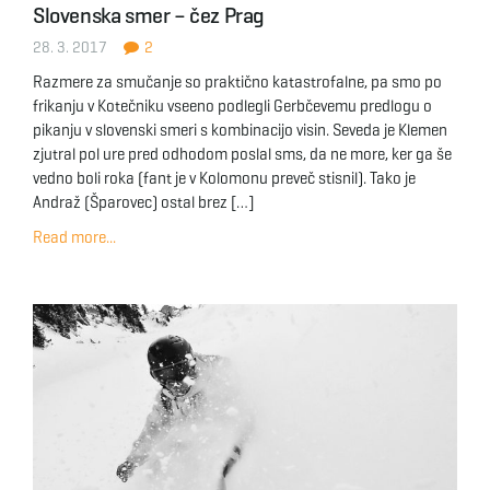
Slovenska smer – čez Prag
g
28. 3. 2017
2
Razmere za smučanje so praktično katastrofalne, pa smo po
frikanju v Kotečniku vseeno podlegli Gerbčevemu predlogu o
a
pikanju v slovenski smeri s kombinacijo visin. Seveda je Klemen
zjutral pol ure pred odhodom poslal sms, da ne more, ker ga še
vedno boli roka (fant je v Kolomonu preveč stisnil). Tako je
Andraž (Šparovec) ostal brez […]
t
Read more...
i
o
n