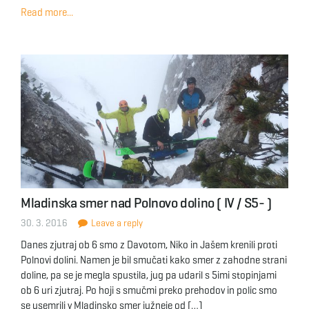
Read more...
Mladinska smer nad Polnovo dolino ( IV / S5- )
30. 3. 2016
Leave a reply
Danes zjutraj ob 6 smo z Davotom, Niko in Jašem krenili proti
Polnovi dolini. Namen je bil smučati kako smer z zahodne strani
doline, pa se je megla spustila, jug pa udaril s 5imi stopinjami
ob 6 uri zjutraj. Po hoji s smučmi preko prehodov in polic smo
se usemrili v Mladinsko smer južneje od […]