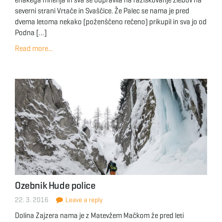
enakega mnenja in sva se odpravila na raziskovanje žlebov na
severni strani Vrtače in Svaščice. Že Palec se nama je pred
dvema letoma nekako (poženščeno rečeno) prikupil in sva jo od
Podna […]
Read more...
Ozebnik Hude police
22. 3. 2016
Leave a reply
Dolina Zajzera nama je z Matevžem Mačkom že pred leti