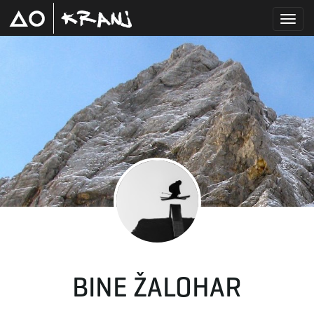
T
o
g
g
BINE ŽALOHAR
l