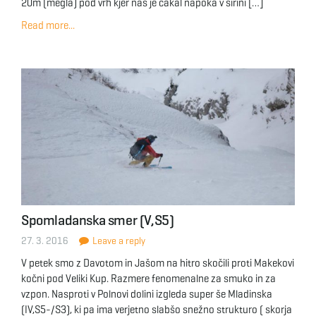
20m (megla) pod vrh kjer nas je čakal napoka v širini […]
Read more...
Spomladanska smer (V,S5)
27. 3. 2016
Leave a reply
V petek smo z Davotom in Jašom na hitro skočili proti Makekovi
kočni pod Veliki Kup. Razmere fenomenalne za smuko in za
vzpon. Nasproti v Polnovi dolini izgleda super še Mladinska
(IV,S5-/S3), ki pa ima verjetno slabšo snežno strukturo ( skorja