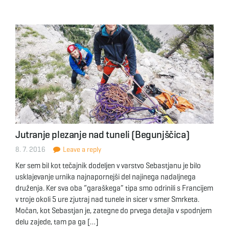
Jutranje plezanje nad tuneli (Begunjščica)
8. 7. 2016
Leave a reply
Ker sem bil kot tečajnik dodeljen v varstvo Sebastjanu je bilo
usklajevanje urnika najnapornejši del najinega nadaljnega
druženja. Ker sva oba “garaškega” tipa smo odrinili s Francijem
v troje okoli 5 ure zjutraj nad tunele in sicer v smer Smrketa.
Močan, kot Sebastjan je, zategne do prvega detajla v spodnjem
delu zajede, tam pa ga […]