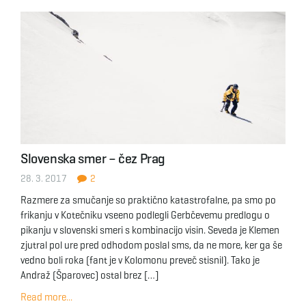
Slovenska smer – čez Prag
28. 3. 2017
2
Razmere za smučanje so praktično katastrofalne, pa smo po
frikanju v Kotečniku vseeno podlegli Gerbčevemu predlogu o
pikanju v slovenski smeri s kombinacijo visin. Seveda je Klemen
zjutral pol ure pred odhodom poslal sms, da ne more, ker ga še
vedno boli roka (fant je v Kolomonu preveč stisnil). Tako je
Andraž (Šparovec) ostal brez […]
Read more...