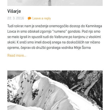
Višarje
22. 3. 2016
Leave a reply
Tudi tokrat nam je sneženje onemogočilo dostop do Kamnitega
Lovca in smo obiskali zgornjo “rumeno” gondolo. Pod njo smo
se malo igrali in spustili tudi do Valbrune po kanjonu z visokimi
skoki. K sreči smo imeli dovolj snega na doskočiščih ter ničeno
opremo, čeprav ob družbi gorskega vodnika Mitje Šorna
Read more...