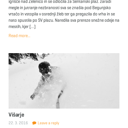
igrišče nad Zelenico in se odločila za Šentanski plaz. zaradi
megle in jutranje nezbranosti sva se znašla pod Begunjsko
vrtačo in vstopila v osrednji žleb ter ga pregazila do vrha in se
nato spustila po SV plazu. Naredila sva prereze snežne odeje na
mestih, kjer […]
Read more...
Višarje
22. 3. 2016
Leave a reply