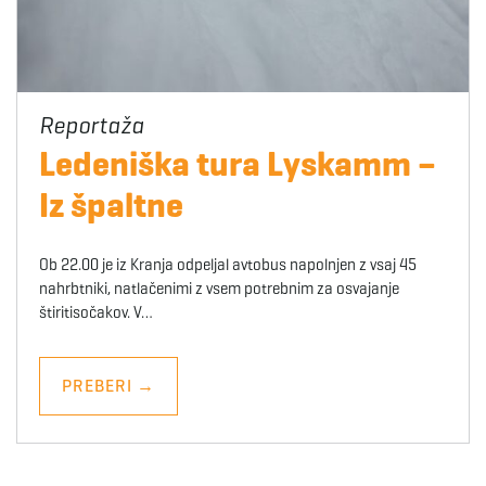
Ledeniška tura Lyskamm –
Iz špaltne
Ob 22.00 je iz Kranja odpeljal avtobus napolnjen z vsaj 45
nahrbtniki, natlačenimi z vsem potrebnim za osvajanje
štiritisočakov. V…
PREBERI
→