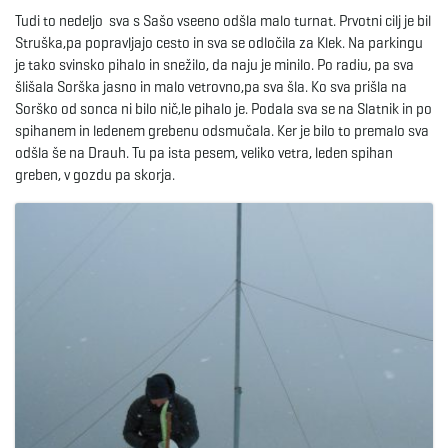
Tudi to nedeljo sva s Sašo vseeno odšla malo turnat. Prvotni cilj je bil
e
Struška,pa popravljajo cesto in sva se odločila za Klek. Na parkingu
je tako svinsko pihalo in snežilo, da naju je minilo. Po radiu, pa sva
šlišala Sorška jasno in malo vetrovno,pa sva šla. Ko sva prišla na
Sorško od sonca ni bilo nič,le pihalo je. Podala sva se na Slatnik in po
n
spihanem in ledenem grebenu odsmučala. Ker je bilo to premalo sva
odšla še na Drauh. Tu pa ista pesem, veliko vetra, leden spihan
greben, v gozdu pa skorja.
a
v
i