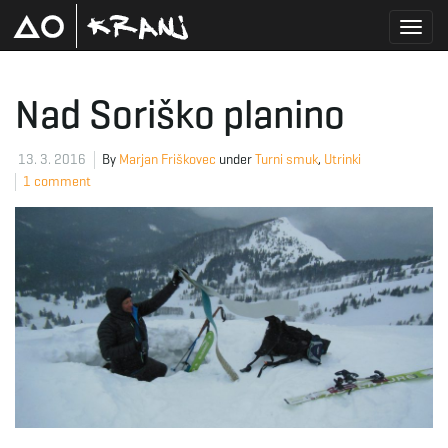
T
Nad Soriško planino
o
13. 3. 2016
By
Marjan Friškovec
under
Turni smuk
,
Utrinki
1 comment
g
g
l