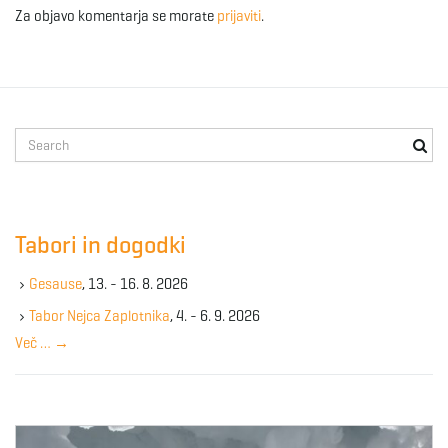
Za objavo komentarja se morate
prijaviti
.
S
e
a
r
c
Tabori in dogodki
h
k
Gesause
, 13. - 16. 8. 2026
e
y
Tabor Nejca Zaplotnika
, 4. - 6. 9. 2026
w
Več …
→
o
r
d