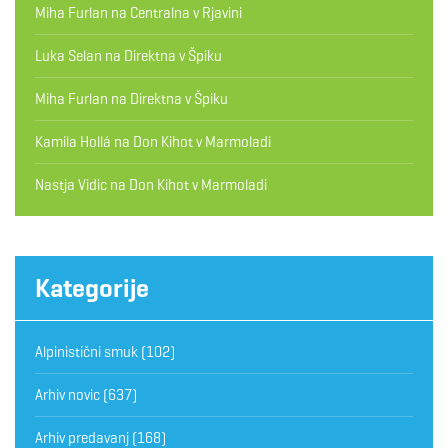
Miha Furlan
na
Centralna v Rjavini
Luka Selan
na
Direktna v Špiku
Miha Furlan
na
Direktna v Špiku
Kamila Hollá
na
Don Kihot v Marmoladi
Nastja Vidic
na
Don Kihot v Marmoladi
Kategorije
Alpinistični smuk
(102)
Arhiv novic
(637)
Arhiv predavanj
(168)