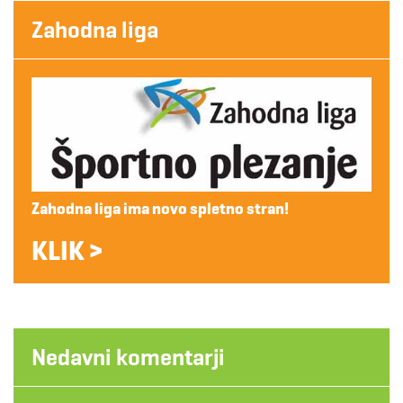
Zahodna liga
Zahodna liga ima novo spletno stran!
KLIK >
Nedavni komentarji