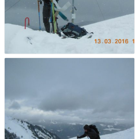
g
a
t
i
o
n